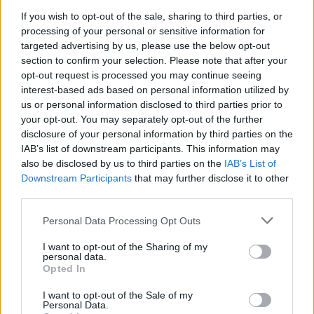
If you wish to opt-out of the sale, sharing to third parties, or
processing of your personal or sensitive information for
targeted advertising by us, please use the below opt-out
section to confirm your selection. Please note that after your
opt-out request is processed you may continue seeing
interest-based ads based on personal information utilized by
Βασίλης Κικίλιας
us or personal information disclosed to third parties prior to
your opt-out. You may separately opt-out of the further
disclosure of your personal information by third parties on the
IAB’s list of downstream participants. This information may
Facebook
Twitter
Pinterest
LinkedIn
Tumblr
Email
also be disclosed by us to third parties on the
IAB’s List of
Downstream Participants
that may further disclose it to other
third parties.
ΠΡΟΗΓΟΎΜΕΝΟ ΆΡΘΡΟ
ΕΠΌΜΕΝΟ ΆΡΘΡΟ
Please note that this website/app uses one or more Google
Personal Data Processing Opt Outs
«Το LNG θα ανακτήσει την
ΚΚΕ: «Δεν υπάρχουν πια
services and may gather and store information including but
ανταγωνιστικότητά του»
δικαιολογίες»
not limited to your visit or usage behaviour. You may click to
I want to opt-out of the Sharing of my
personal data.
grant or deny consent to Google and its third-party tags to
Opted In
use your data for below specified purposes in below Google
consent section.
I want to opt-out of the Sale of my
gmylonas
Personal Data.