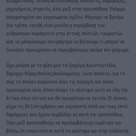
αξιωματικούς, Τοπική Αυτοδιοίκηση, εθελοντές, υδροφόρες,
μηχανήματα, στρατός, όλοι μαζί στην προσπάθεια. Υπάρχει
συγκροτημένο και οργανωμένο σχέδιο. Ψάχναμε να βρούμε
ένα τρόπο, επειδή είναι μεγάλη η παρέμβαση του
ανθρώπινου παράγοντα στην Αττική, πολιτών, τουριστών
κλπ, να μπορέσουμε πιο γρήγορα να βλέπουμε τι μπορεί να
ξεκινήσει προκειμένου να παρεμβαίνουμε ακόμα πιο γρήγορα.
Είχα μιλήσει με το φίλο μου το Γρηγόρη Κωνσταντέλλο,
δήμαρχο Βάρης,Βούλας,Βουλιαγμένης -είναι πιλότος- για το
πως τα drones σαρώνουν όλες τις περιοχές και πόσο
οργανωμένα είναι. Επεκτείναμε το σύστημα αυτό σε όλη την
Αττική όπου πετούν και θα συνεχίσουν να πετούν 25 drones
μέχρι τις 30 Σεπτεμβρίου, και ευχαριστώ πολύ και τους επτά
δημάρχους που έχουν συμβάλλει σε αυτή την προσπάθεια.
Όλοι μαζί προσπαθούμε να προλαμβάνουμε νωρίτερα και
βλέπω ότι επεκτείνεται αυτό το σύστημα και στην υπόλοιπη