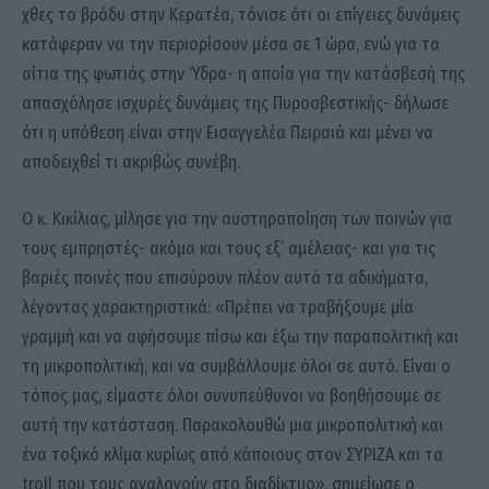
χθες το βράδυ στην Κερατέα, τόνισε ότι οι επίγειες δυνάμεις
κατάφεραν να την περιορίσουν μέσα σε 1 ώρα, ενώ για τα
αίτια της φωτιάς στην Ύδρα- η αποία για την κατάσβεσή της
απασχόλησε ισχυρές δυνάμεις της Πυροσβεστικής- δήλωσε
ότι η υπόθεση είναι στην Εισαγγελέα Πειραιά και μένει να
αποδειχθεί τι ακριβώς συνέβη.
Ο κ. Κικίλιας, μίλησε για την αυστηροποίηση των ποινών για
τους εμπρηστές- ακόμα και τους εξ’ αμέλειας- και για τις
βαριές ποινές που επισύρουν πλέον αυτά τα αδικήματα,
λέγοντας χαρακτηριστικά: «Πρέπει να τραβήξουμε μία
γραμμή και να αφήσουμε πίσω και έξω την παραπολιτική και
τη μικροπολιτική, και να συμβάλλουμε όλοι σε αυτό. Είναι ο
τόπος μας, είμαστε όλοι συνυπεύθυνοι να βοηθήσουμε σε
αυτή την κατάσταση. Παρακολουθώ μια μικροπολιτική και
ένα τοξικό κλίμα κυρίως από κάποιους στον ΣΥΡΙΖΑ και τα
troll που τους αναλογούν στο διαδίκτυο», σημείωσε ο