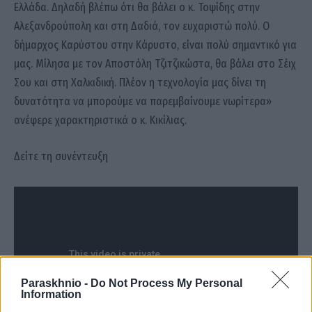
Ελλάδα. Δηλαδή βλέπω ότι θα βάλει ο κ. Τοψίδης στην
Αλεξανδρούπολη και στη Δαδιά, τον ευχαριστώ πολύ. Ο
δήμαρχος Καρύστου στην Κάρυστο, είναι πολύ σημαντικό για
μας. Μίλησα με τον Αποστόλη Τζιτζικώστα, θα βάλει στο Σέιχ
Σου και στη Χαλκιδική. Πλέον η τεχνολογία μας δίνει τη
δυνατότητα να μπορούμε να παρεμβαίνουμε νωρίτερα»
ανέφερε χαρακτηριστικά ο κ. Κικίλιας.
Δείτε τη συνέντευξη
Paraskhnio -
Do Not Process My Personal
Information