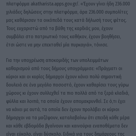
πλατφόρμα akatharista.apps.gov.gr/. «Έχουν γίνει ήδη 236.000
χιλιάδες δηλώσεις στην πλατφόρμα, άρα 236.000 συμπολίτες
μας καθάρισαν τα οικόπεδά τους κατά δήλωσή τους φέτος.
Τους ευχαριστώ από τα βάθη της καρδιάς μου, έχουν
συμβάλει στο πατριωτικό τους καθήκον, έχουν βοηθήσει,
έτσι ώστε να μην επεκταθεί μία πυρκαγιά», τόνισε.
Για την υποχρέωση αποκομιδής των υπολειμμάτων
καθαρισμού από τους δήμους υπογράμμισε: «Πράγματι οι
κύριοι και οι κυρίες δήμαρχοι έχουν κάνει πολύ σημαντική
δουλειά σε ένα μεγάλο ποσοστό, έχουν καθαρίσει τους γύρω
χώρους κι έχουν συλλεχθεί τα πιο πολλά από τα ξερά κλαδιά,
φύλλα και λοιπά, τα οποία έχουν απομακρυνθεί. Σε ό,τι έχει
να κάνει με αυτά, τα οποία δεν έχουν προλάβει οι κύριοι
δήμαρχοι να τα μαζέψουν, καταλαβαίνω ότι επειδή κάθε μέρα
και κάθε εβδομάδα βγαίνουν και καινούρια εναποθέματα δεν
είναι εύκολο, είναι δύσκολο. Ειδικά για τους δημάρχους της