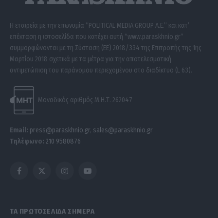
Η εταιρεία με την επωνυμία “POLITICAL MEDIA GROUP A.E.” και κατ’
επέκταση η ιστοσελίδα που κατέχει αυτή “www.paraskhnio.gr”
συμμορφώνονται με τη Σύσταση (ΕΕ) 2018/334 της Επιτροπής της 1ης
Μαρτίου 2018 σχετικά με τα μέτρα για την αποτελεσματική
αντιμετώπιση του παράνομου περιεχομένου στο διαδίκτυο (L 63).
Μοναδικός αριθμός Μ.Η.Τ. 262047
Email:
press@paraskhnio.gr
,
sales@paraskhnio.gr
Τηλέφωνο:
210 9580876
Facebook
X
Instagram
YouTube
(Twitter)
ΤΑ ΠΡΩΤΟΣΕΛΙΔΑ ΣΗΜΕΡΑ