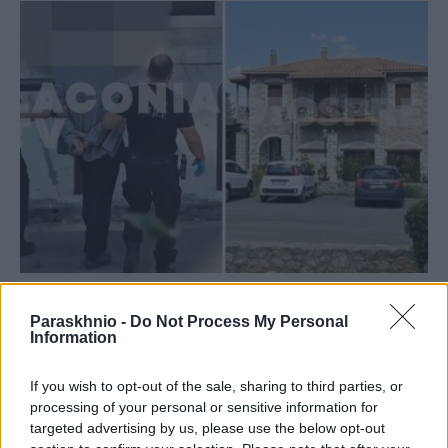
ΕΛΛΆΔΑ
Paraskhnio -
Do Not Process My Personal
Θρίλερ στον Μυστρά: «Αγαπούσε παθολογικά τους
Information
γονείς του», λέει ο δικηγόρος του 55χρονου
ΑΝΑΡΤΗΘΗΚΕ ΑΠΟ
ΣΤΈΛΛΑ ΛΊΤΑΙΝΑ
6 ΑΥΓΟΎΣΤΟΥ 2026
If you wish to opt-out of the sale, sharing to third parties, or
processing of your personal or sensitive information for
targeted advertising by us, please use the below opt-out