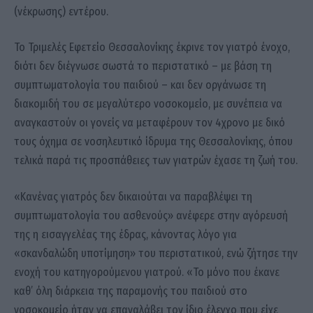
(νέκρωσης) εντέρου.
Το Τριμελές Εφετείο Θεσσαλονίκης έκρινε τον γιατρό ένοχο,
διότι δεν διέγνωσε σωστά το περιστατικό – με βάση τη
συμπτωματολογία του παιδιού – και δεν οργάνωσε τη
διακομιδή του σε μεγαλύτερο νοσοκομείο, με συνέπεια να
αναγκαστούν οι γονείς να μεταφέρουν τον 4χρονο με δικό
τους όχημα σε νοσηλευτικό ίδρυμα της Θεσσαλονίκης, όπου
τελικά παρά τις προσπάθειες των γιατρών έχασε τη ζωή του.
«Κανένας γιατρός δεν δικαιούται να παραβλέψει τη
συμπτωματολογία του ασθενούς» ανέφερε στην αγόρευσή
της η εισαγγελέας της έδρας, κάνοντας λόγο για
«σκανδαλώδη υποτίμηση» του περιστατικού, ενώ ζήτησε την
ενοχή του κατηγορούμενου γιατρού. «Το μόνο που έκανε
καθ’ όλη διάρκεια της παραμονής του παιδιού στο
νοσοκομείο ήταν να επαναλάβει τον ίδιο έλεγχο που είχε