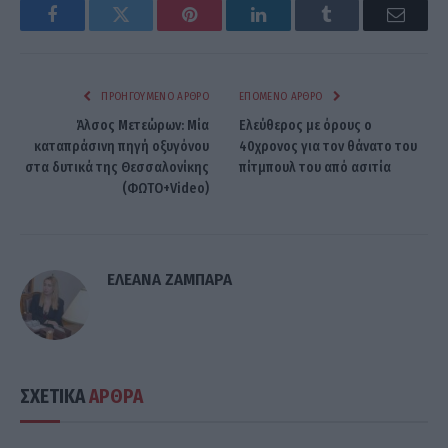
Facebook
Twitter
Pinterest
LinkedIn
Tumblr
Email
ΠΡΟΗΓΟΎΜΕΝΟ ΆΡΘΡΟ
ΕΠΌΜΕΝΟ ΆΡΘΡΟ
Άλσος Μετεώρων: Μία
Ελεύθερος με όρους ο
καταπράσινη πηγή οξυγόνου
40χρονος για τον θάνατο του
στα δυτικά της Θεσσαλονίκης
πίτμπουλ του από ασιτία
(ΦΩΤO+Video)
ΕΛΕΑΝΑ ΖΑΜΠΑΡΑ
ΣΧΕΤΙΚΑ
ΑΡΘΡΑ