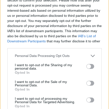
section to confirm your selection. Please note that after your
opt-out request is processed you may continue seeing
interest-based ads based on personal information utilized by
us or personal information disclosed to third parties prior to
your opt-out. You may separately opt-out of the further
disclosure of your personal information by third parties on the
IAB’s list of downstream participants. This information may
also be disclosed by us to third parties on the
IAB’s List of
Downstream Participants
that may further disclose it to other
third parties.
Please note that this website/app uses one or more Google
Personal Data Processing Opt Outs
ΕΛΛΆΔΑ
services and may gather and store information including but
not limited to your visit or usage behaviour. You may click to
I want to opt-out of the Sharing of my
Στα «κόκκινα» η θερμοκρασία και την Πέμπτη – Έως 7
personal data.
grant or deny consent to Google and its third-party tags to
μποφόρ στο Αιγαίο Ζέστη διαρκείας: Στους 38°C η
Opted In
use your data for below specified purposes in below Google
χώρα, δυνατοί άνεμοι στα πελάγη
consent section.
I want to opt-out of the Sale of my
ΑΝΑΡΤΗΘΗΚΕ ΑΠΟ
ΣΤΈΛΛΑ ΛΊΤΑΙΝΑ
6 ΑΥΓΟΎΣΤΟΥ 2026
Personal Data.
Opted In
I want to opt-out of processing my
Personal Data for Targeted Advertising.
Opted In