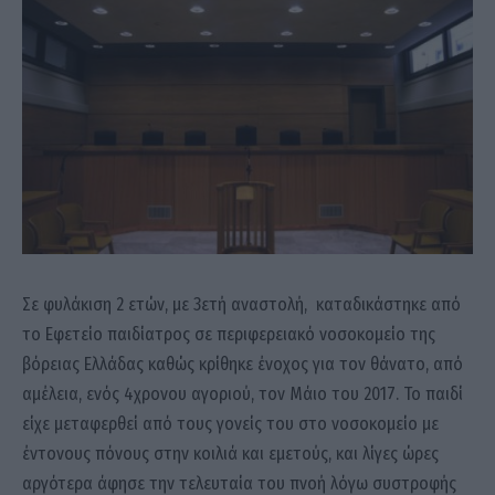
Σε φυλάκιση 2 ετών, με 3ετή αναστολή, καταδικάστηκε από
το Εφετείο παιδίατρος σε περιφερειακό νοσοκομείο της
βόρειας Ελλάδας καθώς κρίθηκε ένοχος για τον θάνατο, από
αμέλεια, ενός 4χρονου αγοριού, τον Μάιο του 2017. Το παιδί
είχε μεταφερθεί από τους γονείς του στο νοσοκομείο με
έντονους πόνους στην κοιλιά και εμετούς, και λίγες ώρες
αργότερα άφησε την τελευταία του πνοή λόγω συστροφής