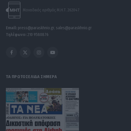
Μοναδικός αριθμός Μ.Η.Τ. 262047
Email:
press@paraskhnio.gr
,
sales@paraskhnio.gr
Τηλέφωνο:
210 9580876
Facebook
X
Instagram
YouTube
(Twitter)
ΤΑ ΠΡΩΤΟΣΕΛΙΔΑ ΣΗΜΕΡΑ