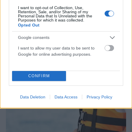
I want to opt-out of Collection, Use,
Retention, Sale, and/or Sharing of my
Personal Data that Is Unrelated with the
Purposes for which it was collected.
Opted Out
Google consents
I want to allow my user data to be sent to
Google for online advertising purposes.
ΕΛΛΆΔΑ
Φωτιά στα Αϊβαλιώτικα Βόλου: Μεγάλη κινητοποίηση
της Πυροσβεστικής για την κατάσβεση του μετώπου
CONFIRM
ΑΝΑΡΤΗΘΗΚΕ ΑΠΟ
DKATSAMADOU
5 ΑΥΓΟΎΣΤΟΥ 2026
Data Deletion
Data Access
Privacy Policy