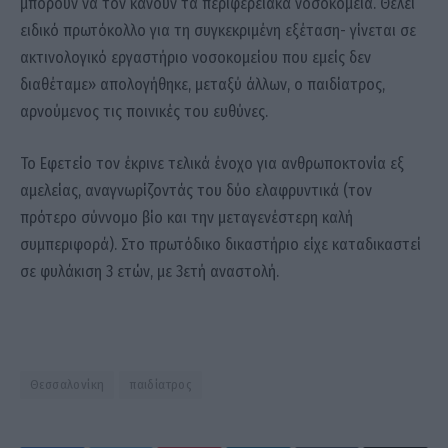
μπορούν να τον κάνουν τα περιφερειακά νοσοκομεία. Θέλει
ειδικό πρωτόκολλο για τη συγκεκριμένη εξέταση- γίνεται σε
ακτινολογικό εργαστήριο νοσοκομείου που εμείς δεν
διαθέταμε» απολογήθηκε, μεταξύ άλλων, ο παιδίατρος,
αρνούμενος τις ποινικές του ευθύνες.
Το Εφετείο τον έκρινε τελικά ένοχο για ανθρωποκτονία εξ
αμελείας, αναγνωρίζοντάς του δύο ελαφρυντικά (τον
πρότερο σύννομο βίο και την μεταγενέστερη καλή
συμπεριφορά). Στο πρωτόδικο δικαστήριο είχε καταδικαστεί
σε φυλάκιση 3 ετών, με 3ετή αναστολή.
Θεσσαλονίκη
παιδίατρος