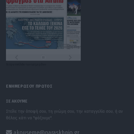
Τα
πρωτοσέλιδα
των
εφημερίδων
ΕΝΗΜΕΡΩΣΟΥ ΠΡΩΤΟΣ
ΣΕ ΑΚΟΥΜΕ
Στείλε την άποψή σου, τη γνώμη σου, την καταγγελία σου, ή αν
θέλεις κάτι να "ψάξουμε".
akouseme@paraskhnio.gr