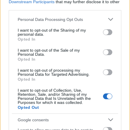
πυροσβεστικής
Downstream Participants
that may further disclose it to other
third parties.
Please note that this website/app uses one or more Google
Personal Data Processing Opt Outs
services and may gather and store information including but
ΕΛΕΑΝΑ ΖΑΜΠΑΡΑ
not limited to your visit or usage behaviour. You may click to
I want to opt-out of the Sharing of my
personal data.
grant or deny consent to Google and its third-party tags to
Opted In
use your data for below specified purposes in below Google
consent section.
I want to opt-out of the Sale of my
Personal Data.
Opted In
ΣΧΕΤΙΚΑ
ΑΡΘΡΑ
I want to opt-out of processing my
Personal Data for Targeted Advertising.
Opted In
I want to opt-out of Collection, Use,
Retention, Sale, and/or Sharing of my
Personal Data that Is Unrelated with the
Purposes for which it was collected.
Opted Out
Google consents