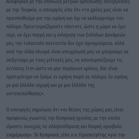
Αναφορικά με την επιδίωξη μέτρων εμπέδωσης συνεργασίας
με την Τουρκία, ο υπουργός είπε ότι «το χρέος μας είναι να
προσπαθούμε για την ειρήνη και όχι να καλλιεργούμε τον
πόλεμο. Προετοιμαζόμαστε πάντοτε, ώστε η χώρα να έχει
ισχύ, να έχει πυγμή και η ενίσχυση των Ενόπλων Δυνάμεών
μας την τελευταία πενταετία δεν έχει προηγούμενο, αλλά
από την άλλη πλευρά είναι υποχρέωσή μας να μπορούμε να
συζητούμε με τους γείτονές μας, να αποσυμπιέζουμε τις
εντάσεις έτσι ώστε να μην παράγουν κρίσεις. Και είναι
προτιμότερο να ζούμε εν ειρήνη παρά σε πόλεμο. Εν ειρήνη,
με μια Ελλάδα ισχυρή και με μια Ελλάδα της
αυτοπεποίθησης».
Ο υπουργός σημείωσε ότι «οι θέσεις της χώρας μας είναι
προφανώς γνωστές την Κυπριακή ηγεσίας με την οποία
είμαστε συνεχώς σε αλληλεπίδραση και διαρκή αμοιβαία
ενημέρωση». Το Κυπριακό, είπε ο κ. Γεραπετρίτης «για την