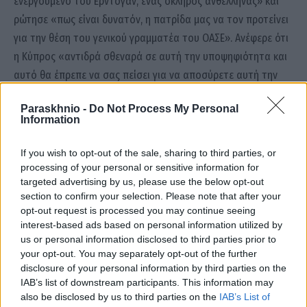
ενεργούμενο του Ερντογάν, ένας σκληρός ανθέλληνας» και
ρώτησε «πως είναι δυνατόν, η πατρίδα μας να τον προτείνει
για την θέση του γενικού γραμματέα του ΟΑΣΕ». Ανέφερε ότι
η Κύπρος «αντιδρά σθεναρά σε αυτή την υποψηφιότητα και
αυτό θα έπρεπε να σας πείσει για να αποσύρετε αυτή την
στήριξη».
Paraskhnio -
Do Not Process My Personal
Information
Γιώργος Γεραπετρίτης
ΟΑΣΕ
υπουργός Εξωτερικών
If you wish to opt-out of the sale, sharing to third parties, or
processing of your personal or sensitive information for
targeted advertising by us, please use the below opt-out
section to confirm your selection. Please note that after your
Facebook
Twitter
Pinterest
LinkedIn
Tumblr
Email
opt-out request is processed you may continue seeing
interest-based ads based on personal information utilized by
us or personal information disclosed to third parties prior to
ΠΡΟΗΓΟΎΜΕΝΟ ΆΡΘΡΟ
ΕΠΌΜΕΝΟ ΆΡΘΡΟ
your opt-out. You may separately opt-out of the further
Μητσοτάκης για Αθηναϊκή
Απίστευτο περιστατικό στην
disclosure of your personal information by third parties on the
Ριβιέρα: Το Σεπτέμβριο του
Κρήτη: Πέταξαν πέτρες σε
IAB’s list of downstream participants. This information may
2025 το έργο θα είναι έτοιμο
ελικόπτερο της
also be disclosed by us to third parties on the
IAB’s List of