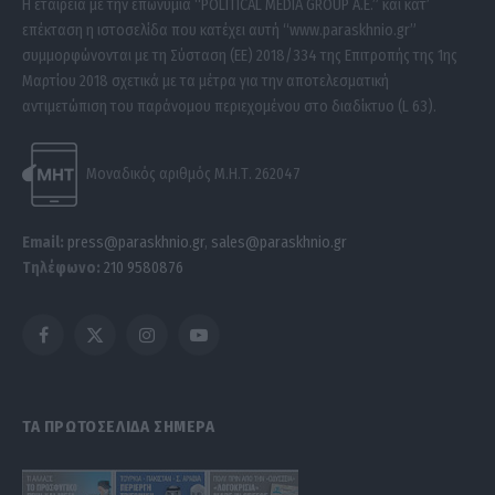
Η εταιρεία με την επωνυμία “POLITICAL MEDIA GROUP A.E.” και κατ’
επέκταση η ιστοσελίδα που κατέχει αυτή “www.paraskhnio.gr”
συμμορφώνονται με τη Σύσταση (ΕΕ) 2018/334 της Επιτροπής της 1ης
Μαρτίου 2018 σχετικά με τα μέτρα για την αποτελεσματική
αντιμετώπιση του παράνομου περιεχομένου στο διαδίκτυο (L 63).
Μοναδικός αριθμός Μ.Η.Τ. 262047
Email:
press@paraskhnio.gr
,
sales@paraskhnio.gr
Τηλέφωνο:
210 9580876
Facebook
X
Instagram
YouTube
(Twitter)
ΤΑ ΠΡΩΤΟΣΕΛΙΔΑ ΣΗΜΕΡΑ