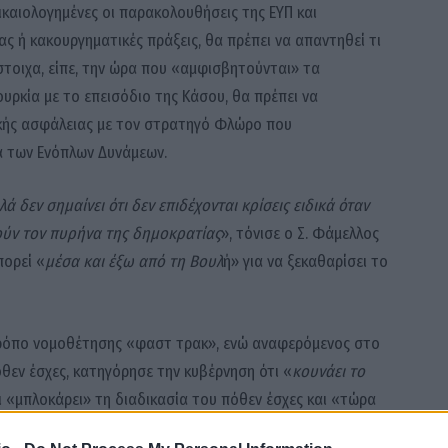
δικαιολογημένες οι παρακολουθήσεις της ΕΥΠ και
ς ή κακουργηματικές πράξεις, θα πρέπει να απαντηθεί τι
ίστοιχα, είπε, την ώρα που «αμφισβητούνται» τα
υρκία με το επεισόδιο της Κάσου, θα πρέπει να
ικής ασφάλειας με τον στρατηγό Φλώρο που
α των Ενόπλων Δυνάμεων.
ά δεν σημαίνει ότι δεν επιδέχονται κρίσεις ειδικά όταν
ούν τον πυρήνα της δημοκρατίας
», τόνισε ο Σ. Φάμελλος
πορεί «
μέσα και έξω από τη Βουλ
ή» για να ξεκαθαρίσει το
 τρόπο νομοθέτησης «φαστ τρακ», ενώ αναφερόμενος στο
θεν έσχες, κατηγόρησε την κυβέρνηση ότι «
κουνάει το
ει «μπλοκάρει» τη διαδικασία του πόθεν έσχες και «τώρα
ωσε, δε, ότι ακόμα και σύμφωνα με την αρμόδια