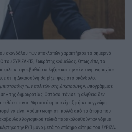
ου σκανδάλου των υποκλοπών χαρακτήρισε το σημερινό
Ο του ΣΥΡΙΖΑ-ΠΣ, Σωκράτης Φάμελλος. Όπως είπε, το
ροκάλεσε την «βαθιά έκπληξη» και την «έντονη ανησυχία»
υε ότι η Δικαιοσύνη θα ρίξει φως στο σκάνδαλο.
εμπιστοσύνη των πολιτών στη Δικαιοσύνη», υ
πογράμμισε
ση» της δημοκρατίας. Ωστόσο, τόνισε, η αλήθεια δεν
α εκθέτει τον κ. Μητσοτάκη που είχε ζητήσει συγγνώμη
 μπορεί να είναι «σύμπτωση» ότι πολλά από τα άτομα που
κακόβουλου λογισμικού τελικά παρακολουθούνταν νόμιμα
ισκέφτηκε την ΕΥΠ μόνο μετά το επίσημο αίτημα του ΣΥΡΙΖΑ.