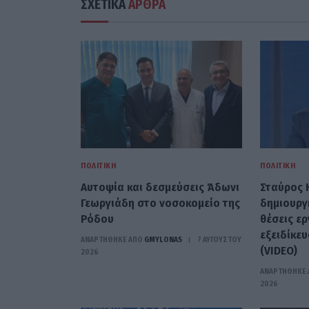
ΣΧΕΤΙΚΑ
ΑΡΘΡΑ
ΠΟΛΙΤΙΚΉ
ΠΟΛΙΤΙΚΉ
Αυτοψία και δεσμεύσεις Άδωνι
Σταύρος 
Γεωργιάδη στο νοσοκομείο της
δημιουργ
Ρόδου
θέσεις ε
εξειδίκευ
ΑΝΑΡΤΗΘΗΚΕ ΑΠΟ
GMYLONAS
7 ΑΥΓΟΎΣΤΟΥ
(VIDEO)
2026
ΑΝΑΡΤΗΘΗΚΕ 
2026