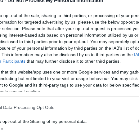
o -
Do Not Process My Personal Information
 των αρχείων να διατηρούνται τουλάχιστον μέχρι τη
γραφής των κακουργημάτων αλλιώς δεν είναι εφικτός ο
to opt-out of the sale, sharing to third parties, or processing of your per
formation for targeted advertising by us, please use the below opt-out s
r selection. Please note that after your opt-out request is processed y
eing interest-based ads based on personal information utilized by us or
θέσει σειρά τροπολογιών που αφορούν μεταξύ άλλων και τα
disclosed to third parties prior to your opt-out. You may separately opt-
losure of your personal information by third parties on the IAB’s list of
. This information may also be disclosed by us to third parties on the
IA
και την αποδεδειγμένη παραβίαση των κανόνων δικαίου,
Participants
that may further disclose it to other third parties.
υπεύθυνος ως επικεφαλής της ΕΥΠ είναι ο κ. Μητσοτάκης
»,
 that this website/app uses one or more Google services and may gath
including but not limited to your visit or usage behaviour. You may click 
 to Google and its third-party tags to use your data for below specifi
ogle consent section.
α και όλα τα υπομνήματα
l Data Processing Opt Outs
o opt-out of the Sharing of my personal data.
του ΣΥΡΙΖΑ-ΠΣ απηύθυνε πέντε ερωτήματα στον υπουργό
In
πό τοποθέτησή του για τη σημερινή δημοσιοποίηση του