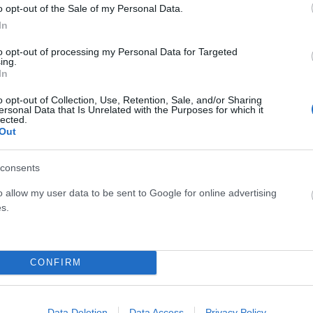
πές.
o opt-out of the Sale of my Personal Data.
In
ς θα πάρει πίσω τη συγγνώμη από τον κ. Ανδρουλάκη,
to opt-out of processing my Personal Data for Targeted
ing.
σης και αν ο κ. Χατζηδάκης είναι τελικά
«επικίνδυνος για
In
μειώνεται στο πόρισμα ότι «ορθώς επισυνδέθηκε».
Τρίτον,
o opt-out of Collection, Use, Retention, Sale, and/or Sharing
τι 27-28 ονόματα θεσμικών παραγόντων
ersonal Data that Is Unrelated with the Purposes for which it
lected.
και από το κακόβουλο λογισμικό. «Είναι αδιανόητο να
Out
δεν έγινε διευρυμένη έρευνα στους παρόχους; Τι
ληξε με το ερώτημα «για ποιο λόγο ο κ. Ζήσης πήγε στην
consents
-8 μήνες μετά.
o allow my user data to be sent to Google for online advertising
s.
ηθούν τουλάχιστον σε επίπεδο προέδρων το πόρισμα αλλά
ειο Πάγο. «
Φαίνεται ότι ξέρετε κάτι παραπάνω από μας
σθέτοντας ότι σίγουρα
«ο κ. Μητσοτάκη εμπλέκεται
CONFIRM
ε ήταν να πάρει την ΕΥΠ στη δική του ευθύνη»
.
Data Deletion
Data Access
Privacy Policy