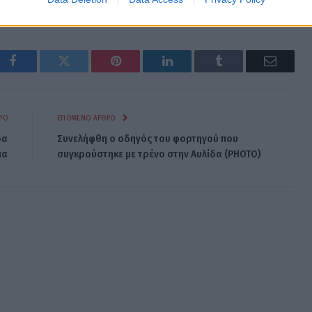
Facebook
Twitter
Pinterest
LinkedIn
Tumblr
Email
ΡΟ
ΕΠΌΜΕΝΟ ΆΡΘΡΟ
δα
Συνελήφθη ο οδηγός του φορτηγού που
ια
συγκρούστηκε με τρένο στην Αυλίδα (PHOTO)