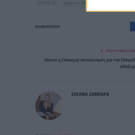
ΣΥΡΙΖΑ-ΠΣ
Σωκράτης Φάμελλος
ΚΟΙΝΟΠΟΊΗΣΗ
ΠΡΟΗΓΟΎΜΕΝΟ ΆΡΘ
Λύγισε η Σάκκαρη! Αποκλεισμός για την Ελληνί
αθλήτρ
ΕΛΕΑΝΑ ΖΑΜΠΑΡΑ