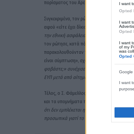
πορίσματος του Αρείου Πάγου για τις υποκλο
I want t
Opted 
Συγκεκριμένα, τον ρώτησε αν ο πρωθυπουργό
I want 
Advertis
αφού «είτε έχει δίκιο, είτε άδικο», καθώς επί
Opted 
την εθνική ασφάλεια» αφού, όπως είπε, ση
I want t
τον ρώτησε, κατά πόσο είναι «σύμπτωση» ό
of my P
was col
παρακολουθούνταν ταυτόχρονα από την ΕΥΠ 
Opted 
είναι σύμπτωση», σχολίασε. «
Για ποιο λόγο 
φοβάστε;» συνέχισε ο Σ. Φάμελλος και κατέ
Google 
ΕΥΠ μετά από αίτημα του ΣΥΡΙΖΑ»
, δηλαδή 7
I want t
purpose
Τέλος, ο Σ. Φάμελλος ζήτησε να δημοσιοποι
και τα υπομνήματα που κατατέθηκαν στον Άρ
ότι δεν εμπλέκεται η κυβέρνηση»,
είπε, προ
προσωπικά γιατί το πρώτο πράγμα που έκαν