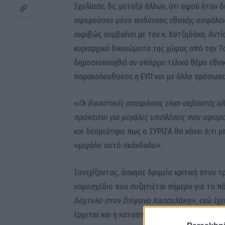
Σχολίασε, δε, μεταξύ άλλων, ότι αφού ήταν 
αφορούσαν μόνο κινδύνους εθνικής ασφάλεια
ακριβώς συμβαίνει με τον κ. Χατζηδάκη. Αντ
κυριαρχικά δικαιώματα της χώρας από την Το
δημοσιοποιηθεί αν υπάρχει τελικά θέμα εθν
παρακολουθούσε η ΕΥΠ και με άλλα πρόσωπ
«
Οι δικαστικές αποφάσεις είναι σεβαστές αλλ
πρόκειται για μεγάλες υποθέσεις που αφορ
και δεσμεύτηκε πως ο ΣΥΡΙΖΑ θα κάνει ό,τι μ
«μεγάλο αυτό σκάνδαλο».
Συνεχίζοντας, άσκησε δριμεία κριτική στον
νομοσχέδιο που συζητιέται σήμερα για το πό
δάχτυλο στον Στέφανο Κασσελάκη»
, ενώ έχ
έρχεται και η καταστροφή στοιχείων». Σημεί