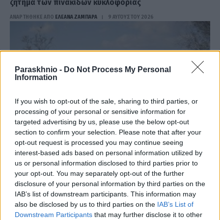
ζήτημα των πινακίδων κυκλοφορίας
ΑΝΑΡΤΗΘΗΚΕ ΑΠΟ
ΕΛΕΑΝΑ ΖΑΜΠΑΡΑ
9 ΑΥΓΟΎΣΤΟΥ 2026
Paraskhnio -
Do Not Process My Personal
Information
If you wish to opt-out of the sale, sharing to third parties, or
processing of your personal or sensitive information for
targeted advertising by us, please use the below opt-out
section to confirm your selection. Please note that after your
opt-out request is processed you may continue seeing
interest-based ads based on personal information utilized by
us or personal information disclosed to third parties prior to
ΕΛΛΆΔΑ
your opt-out. You may separately opt-out of the further
Εκρηκτικό κοκτέιλ με 40άρια και 8 μποφόρ –
disclosure of your personal information by third parties on the
Ενισχύονται οι άνεμοι τις επόμενες ημέρες
IAB’s list of downstream participants. This information may
also be disclosed by us to third parties on the
IAB’s List of
ΑΝΑΡΤΗΘΗΚΕ ΑΠΟ
ΕΛΕΑΝΑ ΖΑΜΠΑΡΑ
9 ΑΥΓΟΎΣΤΟΥ 2026
Downstream Participants
that may further disclose it to other