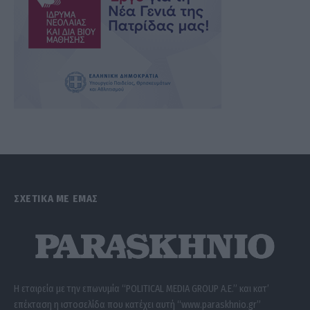
ΣΧΕΤΙΚΑ ΜΕ ΕΜΑΣ
Η εταιρεία με την επωνυμία “POLITICAL MEDIA GROUP A.E.” και κατ’
επέκταση η ιστοσελίδα που κατέχει αυτή “www.paraskhnio.gr”