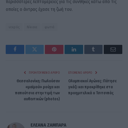
περισσότερες λεπτομέρειες για τις συνθήκες κάτω από τις
οποίες ο άντρας έχασε τη ζωή του.
νεκρός
Νίκαια
φωτιά
Facebook
Twitter
Pinterest
LinkedIn
Tumblr
Email
ΠΡΟΗΓΟΎΜΕΝΟ ΆΡΘΡΟ
ΕΠΌΜΕΝΟ ΆΡΘΡΟ
Θεσσαλονίκη: Πωλούσαν
Ολυμπιακοί Αγώνες: Πάτησε
«μαϊμού» ρούχα και
γκάζι και προκρίθηκε στα
παπούτσια στην τιμή των
προημιτελικά ο Τσιτσιπάς
αυθεντικών (photos)
ΕΛΕΑΝΑ ΖΑΜΠΑΡΑ