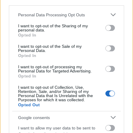
third parties.
Please note that this website/app uses one or more Google
Personal Data Processing Opt Outs
services and may gather and store information including but
not limited to your visit or usage behaviour. You may click to
I want to opt-out of the Sharing of my
personal data.
grant or deny consent to Google and its third-party tags to
Opted In
use your data for below specified purposes in below Google
consent section.
I want to opt-out of the Sale of my
Personal Data.
Opted In
I want to opt-out of processing my
Personal Data for Targeted Advertising.
Opted In
ΕΛΛΆΔΑ
I want to opt-out of Collection, Use,
Retention, Sale, and/or Sharing of my
Πώς έγινε το τροχαίο στη Λεωφόρο Σουνίου –
Personal Data that Is Unrelated with the
Νοσηλεύονται στο 401 ΣΝ οι δύο αστυνομικοί
Purposes for which it was collected.
Opted Out
ΑΝΑΡΤΗΘΗΚΕ ΑΠΟ
ΕΛΕΑΝΑ ΖΑΜΠΑΡΑ
9 ΑΥΓΟΎΣΤΟΥ 2026
Google consents
I want to allow my user data to be sent to