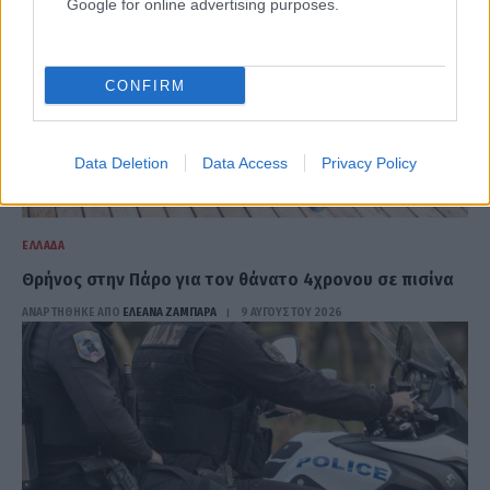
Google for online advertising purposes.
CONFIRM
Data Deletion
Data Access
Privacy Policy
ΕΛΛΆΔΑ
Θρήνος στην Πάρο για τον θάνατο 4χρονου σε πισίνα
ΑΝΑΡΤΗΘΗΚΕ ΑΠΟ
ΕΛΕΑΝΑ ΖΑΜΠΑΡΑ
9 ΑΥΓΟΎΣΤΟΥ 2026