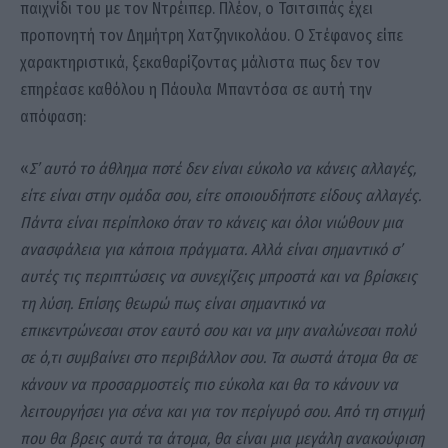
παιχνίδι του με τον Ντρέιπερ. Πλέον, ο Τσιτσιπάς έχει
προπονητή τον Δημήτρη Χατζηνικολάου. Ο Στέφανος είπε
χαρακτηριστικά, ξεκαθαρίζοντας μάλιστα πως δεν τον
επηρέασε καθόλου η Πάουλα Μπαντόσα σε αυτή την
απόφαση:
«
Σ’ αυτό το άθλημα ποτέ δεν είναι εύκολο να κάνεις αλλαγές,
είτε είναι στην ομάδα σου, είτε οποιουδήποτε είδους αλλαγές.
Πάντα είναι περίπλοκο όταν το κάνεις και όλοι νιώθουν μια
ανασφάλεια για κάποια πράγματα. Αλλά είναι σημαντικό σ’
αυτές τις περιπτώσεις να συνεχίζεις μπροστά και να βρίσκεις
τη λύση. Επίσης θεωρώ πως είναι σημαντικό να
επικεντρώνεσαι στον εαυτό σου και να μην αναλώνεσαι πολύ
σε ό,τι συμβαίνει στο περιβάλλον σου. Τα σωστά άτομα θα σε
κάνουν να προσαρμοστείς πιο εύκολα και θα το κάνουν να
λειτουργήσει για σένα και για τον περίγυρό σου. Από τη στιγμή
που θα βρεις αυτά τα άτομα, θα είναι μια μεγάλη ανακούφιση