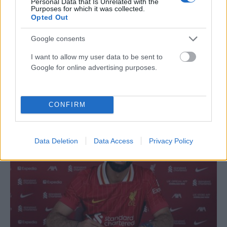
Personal Data that Is Unrelated with the
Purposes for which it was collected.
Opted Out
Google consents
I want to allow my user data to be sent to
ΑΘΛΗΤΙΣΜΌΣ
Google for online advertising purposes.
Παγκόσμιο Κ20: Η Ρούσσου το ασημένιο μετάλλιο στα
800 μέτρα
CONFIRM
ΑΝΑΡΤΗΘΗΚΕ ΑΠΟ
ΕΛΕΑΝΑ ΖΑΜΠΑΡΑ
9 ΑΥΓΟΎΣΤΟΥ 2026
Data Deletion
Data Access
Privacy Policy