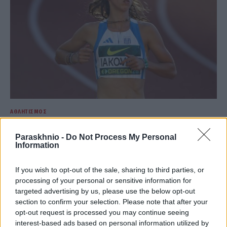
ΑΘΛΗΤΙΣΜΌΣ
Παγκόσμιο Κ20: Η Ελένη Ιακωβάκη στον τελικό των
Paraskhnio -
Do Not Process My Personal
400μ. με εμπόδια με πανελλήνιο ρεκόρ
Information
ΑΝΑΡΤΗΘΗΚΕ ΑΠΟ
ΕΛΕΑΝΑ ΖΑΜΠΑΡΑ
9 ΑΥΓΟΎΣΤΟΥ 2026
If you wish to opt-out of the sale, sharing to third parties, or
processing of your personal or sensitive information for
targeted advertising by us, please use the below opt-out
section to confirm your selection. Please note that after your
opt-out request is processed you may continue seeing
interest-based ads based on personal information utilized by