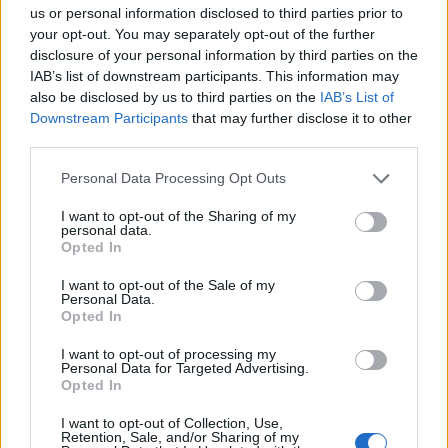
us or personal information disclosed to third parties prior to
your opt-out. You may separately opt-out of the further
disclosure of your personal information by third parties on the
IAB’s list of downstream participants. This information may
also be disclosed by us to third parties on the
IAB’s List of
Downstream Participants
that may further disclose it to other
third parties.
ΑΘΛΗΤΙΣΜΌΣ
Please note that this website/app uses one or more Google
Personal Data Processing Opt Outs
Παγκόσμιο Κ20: Πέμπτος ο Αλιβιζάτος στο ύψος,
services and may gather and store information including but
ένατος ο Κουλούρης,11ος ο Κοσμόπουλος και 12ος ο
not limited to your visit or usage behaviour. You may click to
I want to opt-out of the Sharing of my
personal data.
grant or deny consent to Google and its third-party tags to
Μαγουλιώτης
Opted In
use your data for below specified purposes in below Google
ΑΝΑΡΤΗΘΗΚΕ ΑΠΟ
ΕΛΕΑΝΑ ΖΑΜΠΑΡΑ
9 ΑΥΓΟΎΣΤΟΥ 2026
consent section.
I want to opt-out of the Sale of my
Personal Data.
Opted In
I want to opt-out of processing my
Personal Data for Targeted Advertising.
Opted In
I want to opt-out of Collection, Use,
Retention, Sale, and/or Sharing of my