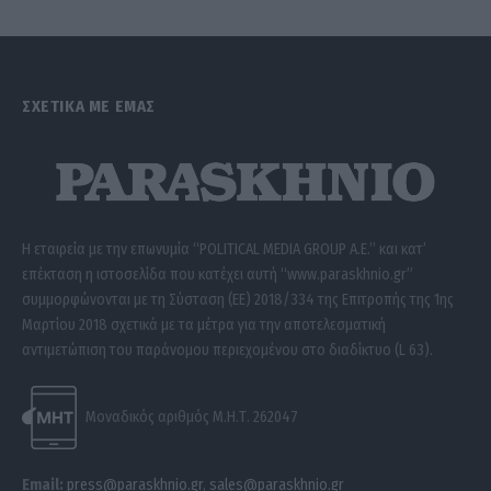
ΣΧΕΤΙΚΑ ΜΕ ΕΜΑΣ
Η εταιρεία με την επωνυμία “POLITICAL MEDIA GROUP A.E.” και κατ’
επέκταση η ιστοσελίδα που κατέχει αυτή “www.paraskhnio.gr”
συμμορφώνονται με τη Σύσταση (ΕΕ) 2018/334 της Επιτροπής της 1ης
Μαρτίου 2018 σχετικά με τα μέτρα για την αποτελεσματική
αντιμετώπιση του παράνομου περιεχομένου στο διαδίκτυο (L 63).
Μοναδικός αριθμός Μ.Η.Τ. 262047
Email:
press@paraskhnio.gr
,
sales@paraskhnio.gr