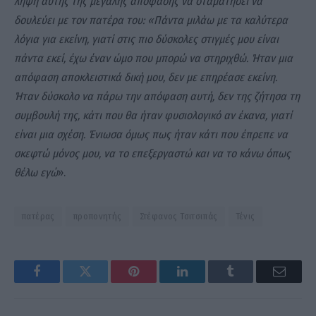
λήψη αυτής της μεγάλης απόφασης να σταματήσει να
δουλεύει με τον πατέρα του: «Πάντα μιλάω με τα καλύτερα
λόγια για εκείνη, γιατί στις πιο δύσκολες στιγμές μου είναι
πάντα εκεί, έχω έναν ώμο που μπορώ να στηριχθώ. Ήταν μια
απόφαση αποκλειστικά δική μου, δεν με επηρέασε εκείνη.
Ήταν δύσκολο να πάρω την απόφαση αυτή, δεν της ζήτησα τη
συμβουλή της, κάτι που θα ήταν φυσιολογικό αν έκανα, γιατί
είναι μια σχέση. Ένιωσα όμως πως ήταν κάτι που έπρεπε να
σκεφτώ μόνος μου, να το επεξεργαστώ και να το κάνω όπως
θέλω εγώ
».
πατέρας
προπονητής
Στέφανος Τσιτσιπάς
Τένις
Facebook
Twitter
Pinterest
LinkedIn
Tumblr
Email