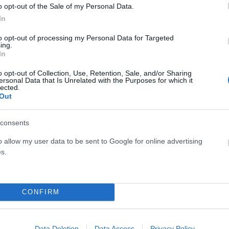
o opt-out of the Sale of my Personal Data.
In
to opt-out of processing my Personal Data for Targeted
ing.
In
o opt-out of Collection, Use, Retention, Sale, and/or Sharing
ersonal Data that Is Unrelated with the Purposes for which it
lected.
Out
consents
o allow my user data to be sent to Google for online advertising
s.
CONFIRM
Data Deletion
Data Access
Privacy Policy