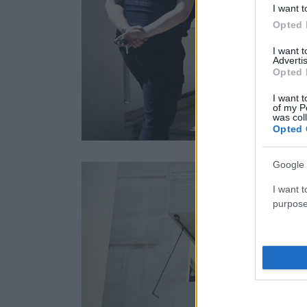
I want t
Opted 
I want 
Advertis
Opted 
I want t
of my P
was col
Opted 
Google 
I want t
purpose