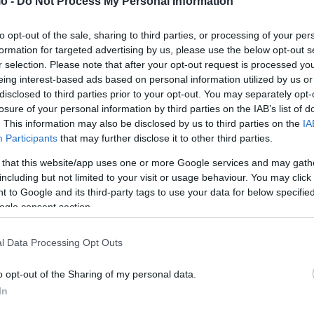
o -
Do Not Process My Personal Information
 υπάρχουν ενδείξεις για την παρουσία τρίτου προσώπου
to opt-out of the sale, sharing to third parties, or processing of your per
formation for targeted advertising by us, please use the below opt-out s
ης εμπλοκής της αδελφής του στον θανάσιμο τραυματισμό
r selection. Please note that after your opt-out request is processed y
 να ήταν εκείνη που κάλεσε το ΕΚΑΒ. Κατά τις ίδιες
eing interest-based ads based on personal information utilized by us or
στορικό.
disclosed to third parties prior to your opt-out. You may separately opt-
losure of your personal information by third parties on the IAB’s list of
. This information may also be disclosed by us to third parties on the
IA
Participants
that may further disclose it to other third parties.
 that this website/app uses one or more Google services and may gath
including but not limited to your visit or usage behaviour. You may click 
 to Google and its third-party tags to use your data for below specifi
ogle consent section.
l Data Processing Opt Outs
o opt-out of the Sharing of my personal data.
In