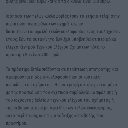
φύσης είναι 500 ευρώ και για τα δίκυκλα είναι 250 ευρώ.
Ισόποσα των τελών κυκλοφορίας (συν τα ετήσια τέλη) στην
περίπτωση ανασφάλιστων οχημάτων, αν
διαπιστώνεται οφειλή τελών κυκλοφορίας ενός τουλάχιστον
έτους. Εάν το αυτοκίνητο δεν έχει υποβληθεί σε περιοδικό
έλεγχο Κέντρου Τεχνικού Ελέγχου Οχημάτων τότε το
πρόστιμο θα είναι 400 ευρώ.
Τα πρόστιμα διπλασιάζονται σε περίπτωση υποτροπής και
αφαιρούνται η άδεια κυκλοφορίας και οι κρατικές
πινακίδες του οχήματος. Η επιστροφή αυτών γίνεται μόνο
με την προσκόμιση του σχετικού συμβολαίου ασφάλισης ή
του ισχύοντος δελτίου τεχνικού ελέγχου του οχήματος ή
της βεβαίωσης περί μη οφειλής των τελών κυκλοφορίας,
κατά περίπτωση, και της απόδειξης καταβολής του
προστίμου.