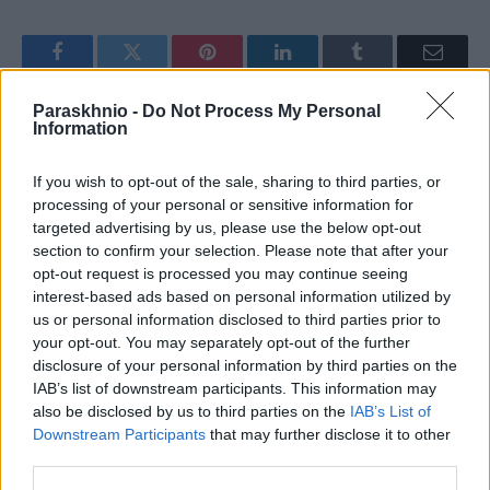
Facebook
Twitter
Pinterest
LinkedIn
Tumblr
Email
Paraskhnio -
Do Not Process My Personal
Information
ΠΡΟΗΓΟΎΜΕΝΟ ΆΡΘΡΟ
ΕΠΌΜΕΝΟ ΆΡΘΡΟ
Δημοσκόπηση Prorata: Πρώτη
Οι «ράμπο» τσίμπησαν 286
If you wish to opt-out of the sale, sharing to third parties, or
η ΝΔ, ακολουθεί σταθερά το
επιχειρήσεις που δεν είχαν
processing of your personal or sensitive information for
ΠΑΣΟΚ
αναπροσαρμόσει κατώτατο
targeted advertising by us, please use the below opt-out
και τριετίες
section to confirm your selection. Please note that after your
opt-out request is processed you may continue seeing
interest-based ads based on personal information utilized by
us or personal information disclosed to third parties prior to
newsroom
your opt-out. You may separately opt-out of the further
disclosure of your personal information by third parties on the
IAB’s list of downstream participants. This information may
also be disclosed by us to third parties on the
IAB’s List of
Downstream Participants
that may further disclose it to other
third parties.
ΣΧΕΤΙΚΑ
ΑΡΘΡΑ