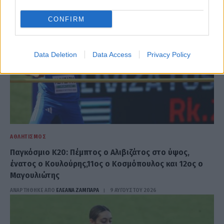
CONFIRM
Data Deletion
Data Access
Privacy Policy
ΑΘΛΗΤΙΣΜΌΣ
Παγκόσμιο Κ20: Πέμπτος ο Αλιβιζάτος στο ύψος,
ένατος ο Κουλούρης,11ος ο Κοσμόπουλος και 12ος ο
Μαγουλιώτης
ΑΝΑΡΤΗΘΗΚΕ ΑΠΟ
ΕΛΕΑΝΑ ΖΑΜΠΑΡΑ
9 ΑΥΓΟΎΣΤΟΥ 2026