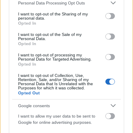
Please note that this website/app uses one or more Google
Personal Data Processing Opt Outs
services and may gather and store information including but
not limited to your visit or usage behaviour. You may click to
I want to opt-out of the Sharing of my
personal data.
grant or deny consent to Google and its third-party tags to
Opted In
use your data for below specified purposes in below Google
consent section.
I want to opt-out of the Sale of my
Personal Data.
Opted In
I want to opt-out of processing my
Personal Data for Targeted Advertising.
Opted In
I want to opt-out of Collection, Use,
Retention, Sale, and/or Sharing of my
Personal Data that Is Unrelated with the
Purposes for which it was collected.
Opted Out
ΑΘΛΗΤΙΣΜΌΣ
Google consents
Παγκόσμιο Κ20: Η Ελένη Ιακωβάκη στον τελικό των
400μ. με εμπόδια με πανελλήνιο ρεκόρ
I want to allow my user data to be sent to
Google for online advertising purposes.
ΑΝΑΡΤΗΘΗΚΕ ΑΠΟ
ΕΛΕΑΝΑ ΖΑΜΠΑΡΑ
9 ΑΥΓΟΎΣΤΟΥ 2026