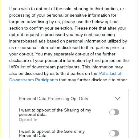
Γεωργία Ντούνη
If you wish to opt-out of the sale, sharing to third parties, or
processing of your personal or sensitive information for
targeted advertising by us, please use the below opt-out
section to confirm your selection. Please note that after your
opt-out request is processed you may continue seeing
ΣΧΕΤΙΚΑ
ΑΡΘΡΑ
interest-based ads based on personal information utilized by
us or personal information disclosed to third parties prior to
your opt-out. You may separately opt-out of the further
disclosure of your personal information by third parties on the
IAB’s list of downstream participants. This information may
also be disclosed by us to third parties on the
IAB’s List of
Downstream Participants
that may further disclose it to other
third parties.
Please note that this website/app uses one or more Google
Personal Data Processing Opt Outs
services and may gather and store information including but
not limited to your visit or usage behaviour. You may click to
I want to opt-out of the Sharing of my
personal data.
grant or deny consent to Google and its third-party tags to
Opted In
use your data for below specified purposes in below Google
consent section.
I want to opt-out of the Sale of my
Personal Data.