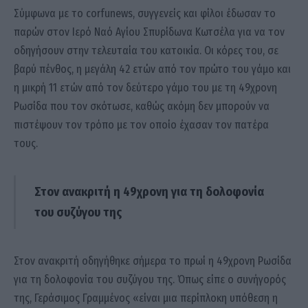
Σύμφωνα με το corfunews, συγγενείς και φίλοι έδωσαν το
παρών στον Ιερό Ναό Αγίου Σπυρίδωνα Κωτσέλα για να τον
οδηγήσουν στην τελευταία του κατοικία. Οι κόρες του, σε
βαρύ πένθος, η μεγάλη 42 ετών από τον πρώτο του γάμο και
η μικρή 11 ετών από τον δεύτερο γάμο του με τη 49χρονη
Ρωσίδα που τον σκότωσε, καθώς ακόμη δεν μπορούν να
πιστέψουν τον τρόπο με τον οποίο έχασαν τον πατέρα
τους.
Στον ανακριτή η 49χρονη για τη δολοφονία
του συζύγου της
Στον ανακριτή οδηγήθηκε σήμερα το πρωί η 49χρονη Ρωσίδα
για τη δολοφονία του συζύγου της. Όπως είπε ο συνήγορός
της, Γεράσιμος Γραμμένος «είναι μια περίπλοκη υπόθεση η