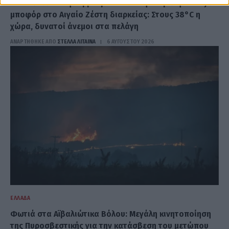
Στα «κόκκινα» η θερμοκρασία και την Πέμπτη – Έως 7
μποφόρ στο Αιγαίο Ζέστη διαρκείας: Στους 38°C η
χώρα, δυνατοί άνεμοι στα πελάγη
ΑΝΑΡΤΗΘΗΚΕ ΑΠΟ
ΣΤΈΛΛΑ ΛΊΤΑΙΝΑ
6 ΑΥΓΟΎΣΤΟΥ 2026
ΕΛΛΆΔΑ
Φωτιά στα Αϊβαλιώτικα Βόλου: Μεγάλη κινητοποίηση
της Πυροσβεστικής για την κατάσβεση του μετώπου