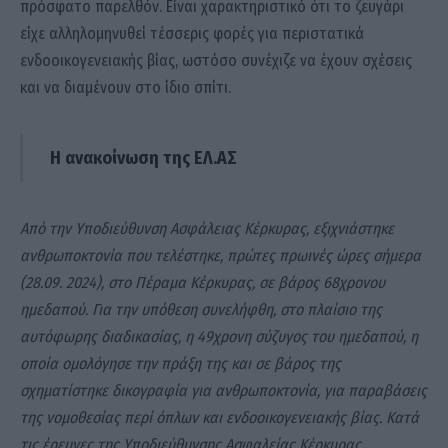
πρόσφατο παρελθόν. Είναι χαρακτηριστικό ότι το ζευγάρι
είχε αλληλομηνυθεί τέσσερις φορές για περιστατικά
ενδοοικογενειακής βίας, ωστόσο συνέχιζε να έχουν σχέσεις
και να διαμένουν στο ίδιο σπίτι.
Η ανακοίνωση της ΕΛ.ΑΣ
Από την Υποδιεύθυνση Ασφάλειας Κέρκυρας, εξιχνιάστηκε
ανθρωποκτονία που τελέστηκε, πρώτες πρωινές ώρες σήμερα
(28.09. 2024), στο Πέραμα Κέρκυρας, σε βάρος 68χρονου
ημεδαπού. Για την υπόθεση συνελήφθη, στο πλαίσιο της
αυτόφωρης διαδικασίας, η 49χρονη σύζυγος του ημεδαπού, η
οποία ομολόγησε την πράξη της και σε βάρος της
σχηματίστηκε δικογραφία για ανθρωποκτονία, για παραβάσεις
της νομοθεσίας περί όπλων και ενδοοικογενειακής βίας. Κατά
τις έρευνες της Υποδιεύθυνσης Ασφαλείας Κέρκυρας,