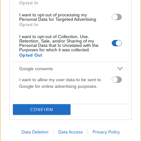
Opted In
ΕΛΛΆΔΑ
I want to opt-out of processing my
Θρίλερ στον Μυστρά: «Αγαπούσε παθολογικά τους
Personal Data for Targeted Advertising.
Opted In
γονείς του», λέει ο δικηγόρος του 55χρονου
I want to opt-out of Collection, Use,
ΑΝΑΡΤΗΘΗΚΕ ΑΠΟ
ΣΤΈΛΛΑ ΛΊΤΑΙΝΑ
6 ΑΥΓΟΎΣΤΟΥ 2026
Retention, Sale, and/or Sharing of my
Personal Data that Is Unrelated with the
Purposes for which it was collected.
Opted Out
Google consents
I want to allow my user data to be sent to
Google for online advertising purposes.
CONFIRM
Data Deletion
Data Access
Privacy Policy
ΕΛΛΆΔΑ