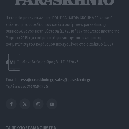
Η εταιρεία με την επωνυμία “POLITICAL MEDIA GROUP A.E.” και κατ’
επέκταση η ιστοσελίδα που κατέχει αυτή “www.paraskhnio.gr”
συμμορφώνονται με τη Σύσταση (ΕΕ) 2018/334 της Επιτροπής της 1ης
Μαρτίου 2018 σχετικά με τα μέτρα για την αποτελεσματική
αντιμετώπιση του παράνομου περιεχομένου στο διαδίκτυο (L 63).
Μοναδικός αριθμός Μ.Η.Τ. 262047
Email:
press@paraskhnio.gr
,
sales@paraskhnio.gr
Τηλέφωνο:
210 9580876
Facebook
X
Instagram
YouTube
(Twitter)
ΤΑ ΠΡΩΤΟΣΕΛΙΔΑ ΣΗΜΕΡΑ