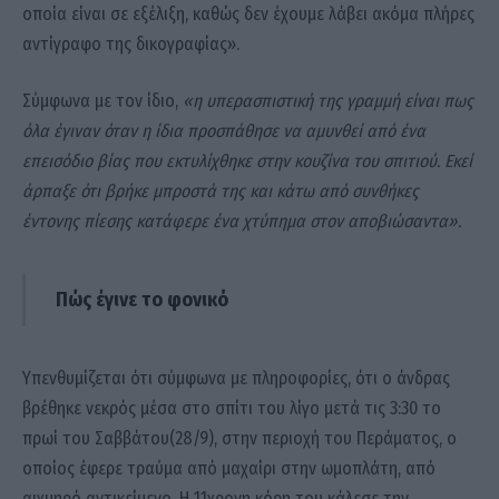
οποία είναι σε εξέλιξη, καθώς δεν έχουμε λάβει ακόμα πλήρες
αντίγραφο της δικογραφίας».
Σύμφωνα με τον ίδιο,
«η υπερασπιστική της γραμμή είναι πως
όλα έγιναν όταν η ίδια προσπάθησε να αμυνθεί από ένα
επεισόδιο βίας που εκτυλίχθηκε στην κουζίνα του σπιτιού. Εκεί
άρπαξε ότι βρήκε μπροστά της και κάτω από συνθήκες
έντονης πίεσης κατάφερε ένα χτύπημα στον αποβιώσαντα».
Πώς έγινε το φονικό
Υπενθυμίζεται ότι σύμφωνα με πληροφορίες, ότι ο άνδρας
βρέθηκε νεκρός μέσα στο σπίτι του λίγο μετά τις 3:30 το
πρωί του Σαββάτου(28/9), στην περιοχή του Περάματος, ο
οποίος έφερε τραύμα από μαχαίρι στην ωμοπλάτη, από
αιχμηρό αντικείμενο. Η 11χρονη κόρη του κάλεσε την