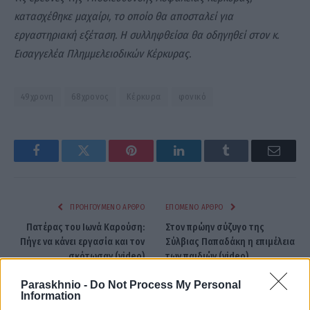
κατασχέθηκε μαχαίρι, το οποίο θα αποσταλεί για
εργαστηριακή εξέταση. Η συλληφθείσα θα οδηγηθεί στον κ.
Εισαγγελέα Πλημμελειοδικών Κέρκυρας.
49χρονη
68χρονος
Κέρκυρα
φονικό
Facebook
Twitter
Pinterest
LinkedIn
Tumblr
Email
ΠΡΟΗΓΟΎΜΕΝΟ ΆΡΘΡΟ
ΕΠΌΜΕΝΟ ΆΡΘΡΟ
Πατέρας του Ιωνά Καρούση:
Στον πρώην σύζυγο της
Πήγε να κάνει εργασία και τον
Σύλβιας Παπαδάκη η επιμέλεια
σκότωσαν (video)
των παιδιών (video)
Paraskhnio -
Do Not Process My Personal
Information