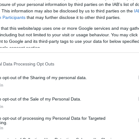
α μην συνεχιστεί η αδιανόητη ανθρωπιστική καταστροφή
losure of your personal information by third parties on the IAB’s list of
. This information may also be disclosed by us to third parties on the
IA
μια Γάζα στα πλαίσια του νόμιμου δικαιώματος που έχει το
Participants
that may further disclose it to other third parties.
ρανικές επιθέσεις.
 that this website/app uses one or more Google services and may gath
including but not limited to your visit or usage behaviour. You may click 
 πρώτα και πάνω απ’ όλα είναι η αυτοσυγκράτηση έτσι
 to Google and its third-party tags to use your data for below specifi
να επαναφέρουμε στο τραπέζι τη μόνη πολιτική λύση η
ogle consent section.
κό πρόβλημα της Μέσης Ανατολής που δεν είναι άλλη από
ορούν να συνυπάρχουν σε ειρήνη έτσι ώστε να
l Data Processing Opt Outs
ου το δομικό πρόβλημα το οποίο οδηγεί αυτή την
o opt-out of the Sharing of my personal data.
In
o opt-out of the Sale of my Personal Data.
ατολή
In
to opt-out of processing my Personal Data for Targeted
ing.
In
Facebook
Twitter
Pinterest
LinkedIn
Tumblr
Email