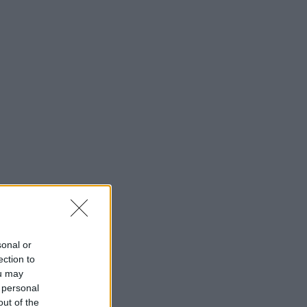
sonal or
ection to
ou may
 personal
out of the