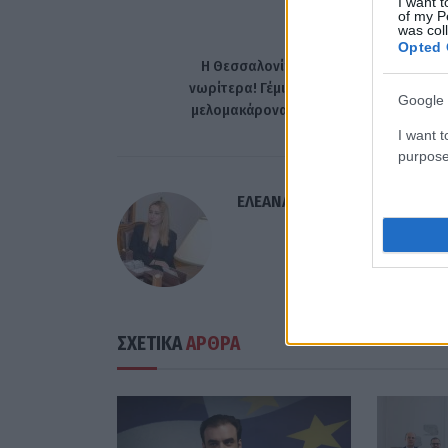
I want t
of my P
was col
ΠΡΟΗΓΟΎΜΕΝΟ ΆΡΘ
Opted 
H Θεσσαλονίκη φέρνει τα Χριστούγεν
νωρίτερα! Γέμισαν τα ζαχαροπλαστεία 
Google 
μελομακάρονα και κουραμπιέδες (phot
I want t
purpose
ΕΛΕΑΝΑ ΖΑΜΠΑΡΑ
ΣΧΕΤΙΚΑ
ΑΡΘΡΑ