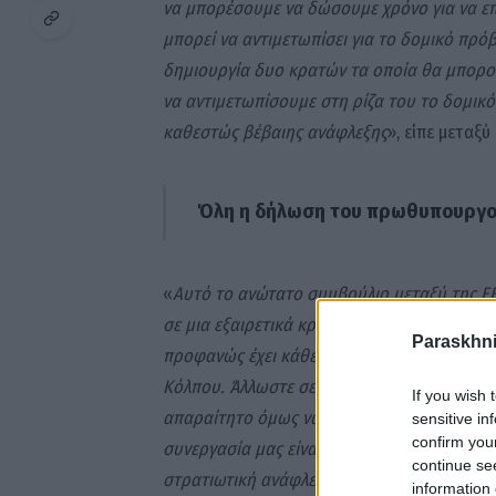
να μπορέσουμε να δώσουμε χρόνο για να επ
μπορεί να αντιμετωπίσει για το δομικό πρό
δημιουργία δυο κρατών τα οποία θα μπορο
να αντιμετωπίσουμε στη ρίζα του το δομικό
καθεστώς βέβαιης ανάφλεξης
», είπε μεταξ
Όλη η δήλωση του πρωθυπουργ
«
Αυτό το ανώτατο συμβούλιο μεταξύ της ΕΕ
σε μια εξαιρετικά κρίσιμη συγκυρία. Η Ελλ
Paraskhni
προφανώς έχει κάθε επιθυμία να εμβαθύνει 
Κόλπου. Άλλωστε σε διμερές επίπεδο η Ελλάδα
If you wish 
απαραίτητο όμως να εμβαθύνουμε περισσότερ
sensitive in
confirm you
συνεργασία μας είναι όλο και απαραίτητη κ
continue se
στρατιωτική ανάφλεξη και είναι σημαντικό 
information 