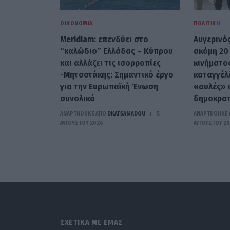
ΟΙΚΟΝΟΜΊΑ
ΠΟΛΙΤΙΚΉ
Meridiam: επενδύει στο
Αυγερινό
“καλώδιο” Ελλάδας – Κύπρου
ακόμη 20
και αλλάζει τις ισορροπίες
κινήματο
-Μητσοτάκης: Σημαντικό έργο
καταγγέλ
για την Ευρωπαϊκή Ένωση
«αυλές» 
συνολικά
δημοκρατ
ΑΝΑΡΤΗΘΗΚΕ ΑΠΟ
DKATSAMADOU
5
ΑΝΑΡΤΗΘΗΚΕ 
ΑΥΓΟΎΣΤΟΥ 2026
ΑΥΓΟΎΣΤΟΥ 2
ΣΧΕΤΙΚΑ ΜΕ ΕΜΑΣ