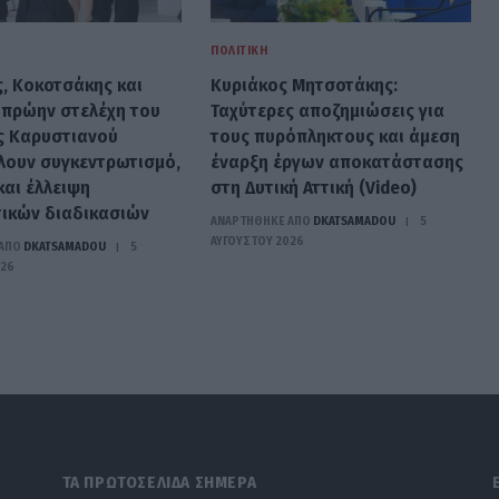
ΠΟΛΙΤΙΚΉ
ς, Κοκοτσάκης και
Κυριάκος Μητσοτάκης:
 πρώην στελέχη του
Ταχύτερες αποζημιώσεις για
ς Καρυστιανού
τους πυρόπληκτους και άμεση
λουν συγκεντρωτισμό,
έναρξη έργων αποκατάστασης
και έλλειψη
στη Δυτική Αττική (Video)
ικών διαδικασιών
ΑΝΑΡΤΗΘΗΚΕ ΑΠΟ
DKATSAMADOU
5
ΑΥΓΟΎΣΤΟΥ 2026
ΑΠΟ
DKATSAMADOU
5
026
ΤΑ ΠΡΩΤΟΣΕΛΙΔΑ ΣΗΜΕΡΑ