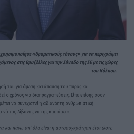
ρησιμοποίησε «δραματικούς τόνους» για να περιγράψει
ενος στις Βρυξέλλες για την Σύνοδο της ΕΕ με τις χώρες
του Κόλπου.
ησή του για άμεση κατάπαυση του πυρός και
ί ο χρόνος για διαπραγματεύσεις. Είπε επίσης όσον
έπει να συνεχιστεί η αδιανόητη ανθρωπιστική
ο νότιος Λίβανος να της «μοιάσει».
τα και πάνω απ’ όλα είναι η αυτοσυγκράτηση έτσι ώστε