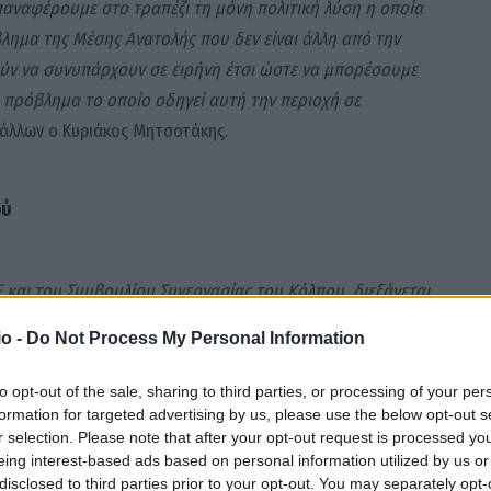
αναφέρουμε στο τραπέζι τη μόνη πολιτική λύση η οποία
βλημα της Μέσης Ανατολής που δεν είναι άλλη από την
ύν να συνυπάρχουν σε ειρήνη έτσι ώστε να μπορέσουμε
 πρόβλημα το οποίο οδηγεί αυτή την περιοχή σε
ύ άλλων ο Κυριάκος Μητσοτάκης.
ού
 και του Συμβουλίου Συνεργασίας του Κόλπου διεξάγεται
άδα βρίσκεται στον νοτιοανατολικό άκρο της Ευρώπης και
o -
Do Not Process My Personal Information
περαιτέρω τις σχέσεις μεταξύ της ΕΕ και των χωρών του
 διατηρεί εξαιρετικές σχέσεις και με τα 6 κράτη. Είναι
to opt-out of the sale, sharing to third parties, or processing of your per
ο τις σχέσεις και ως ΕΕ ειδικά σε μια εποχή που η
formation for targeted advertising by us, please use the below opt-out s
r selection. Please note that after your opt-out request is processed y
αθώς η ευρύτερη Μέση Ανατολή κινδυνεύει με μια
eing interest-based ads based on personal information utilized by us or
να επαναλάβουμε την έκκλησή μας για μια άμεση
disclosed to third parties prior to your opt-out. You may separately opt-