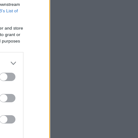
 downstream
B’s List of
er and store
to grant or
ed purposes