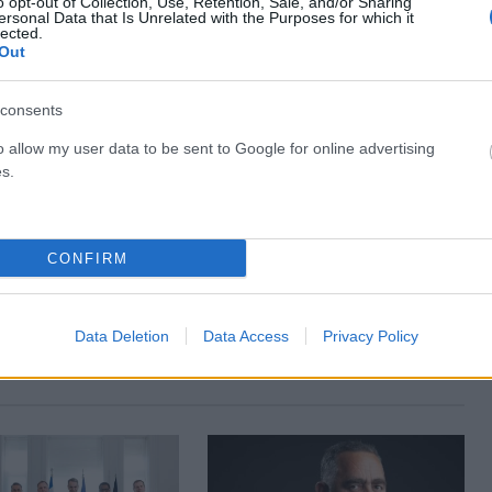
o opt-out of Collection, Use, Retention, Sale, and/or Sharing
ersonal Data that Is Unrelated with the Purposes for which it
lected.
ΡΟ
ΕΠΌΜΕΝΟ ΆΡΘΡΟ
Out
να
Ο μικρός Γιαννάκης έκανε τα πρώτα του βήματα!
με
(photo)
consents
o)
o allow my user data to be sent to Google for online advertising
s.
CONFIRM
Data Deletion
Data Access
Privacy Policy