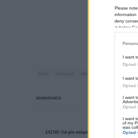
Please note
information 
deny consent
in below Go
Persona
I want t
Opted 
Roxy
αστυνομία
Ναρκωτικά
σκύλος
I want t
Opted 
I want 
ΚΟΙΝΟΠΟΊΗΣΗ
Advertis
Opted 
I want t
of my P
ΠΡΟΗΓΟΎΜΕΝΟ ΆΡΘ
was col
ΕΛΣΤΑΤ: Για μία ακόμα φορά ξεχωρίσε η τιμή τ
Opted 