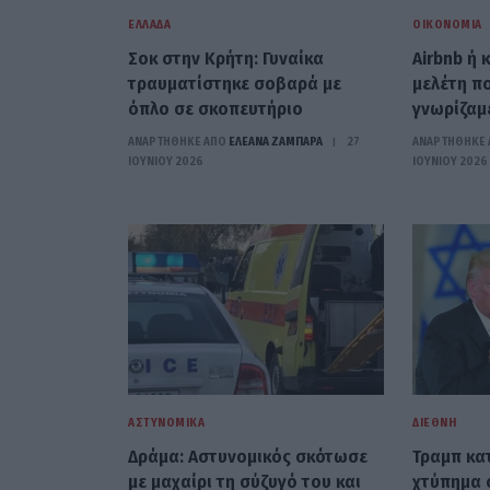
ΕΛΛΆΔΑ
ΟΙΚΟΝΟΜΊΑ
Σοκ στην Κρήτη: Γυναίκα
Airbnb ή 
τραυματίστηκε σοβαρά με
μελέτη π
όπλο σε σκοπευτήριο
γνωρίζαμ
ΑΝΑΡΤΗΘΗΚΕ ΑΠΟ
ΕΛΕΑΝΑ ΖΑΜΠΑΡΑ
27
ΑΝΑΡΤΗΘΗΚΕ 
ΙΟΥΝΊΟΥ 2026
ΙΟΥΝΊΟΥ 2026
ΑΣΤΥΝΟΜΙΚΆ
ΔΙΕΘΝΉ
Δράμα: Αστυνομικός σκότωσε
Τραμπ κα
με μαχαίρι τη σύζυγό του και
χτύπημα 