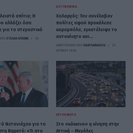
ΑΣΤΥΝΟΜΙΚΆ
κλειστά σπίτια; Η
Χολαργός: Τον συνέλαβαν
ου αλλάζει όσα
πολίτες αφού προκάλεσε
ε για το στεγαστικό
καραμπόλα, εγκατέλειψε το
αυτοκίνητο και…
ΑΠΟ
ΣΤΈΛΛΑ ΛΊΤΑΙΝΑ
24
ΑΝΑΡΤΗΘΗΚΕ ΑΠΟ
DKATSAMADOU
22
ΙΟΥΝΊΟΥ 2026
ΑΥΤΟΚΊΝΗΤΟ
τά Νετανιάχου για το
Στο «κόκκινο» η κίνηση στην
στη Βηρυτό: «Τι στο
Αττική – Μεγάλες