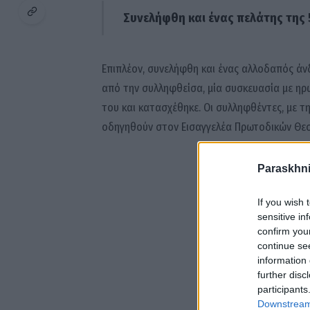
Συνελήφθη και ένας πελάτης της
Επιπλέον, συνελήφθη και ένας αλλοδαπός άν
από την συλληφθείσα, μία συσκευασία με ηρω
του και κατασχέθηκε. Οι συλληφθέντες, με τ
οδηγηθούν στον Εισαγγελέα Πρωτοδικών Θεσ
Paraskhni
If you wish 
sensitive in
confirm you
continue se
information 
further disc
participants
Downstream 