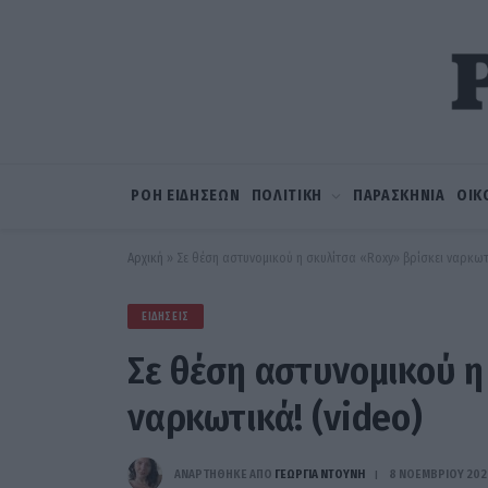
ΡΟΗ ΕΙΔΗΣΕΩΝ
ΠΟΛΙΤΙΚΗ
ΠΑΡΑΣΚΗΝΙΑ
ΟΙΚ
Αρχική
»
Σε θέση αστυνομικού η σκυλίτσα «Roxy» βρίσκει ναρκωτι
ΕΙΔΉΣΕΙΣ
Σε θέση αστυνομικού η
ναρκωτικά! (video)
ΑΝΑΡΤΗΘΗΚΕ ΑΠΟ
ΓΕΩΡΓΊΑ ΝΤΟΎΝΗ
8 ΝΟΕΜΒΡΊΟΥ 202