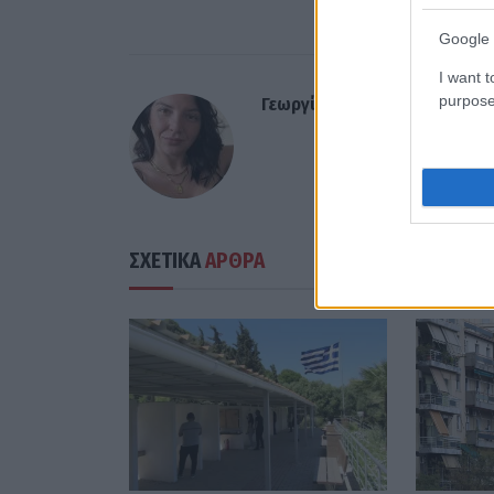
ελαιόλαδ
Google 
I want t
purpose
Γεωργία Ντούνη
ΣΧΕΤΙΚΑ
ΑΡΘΡΑ