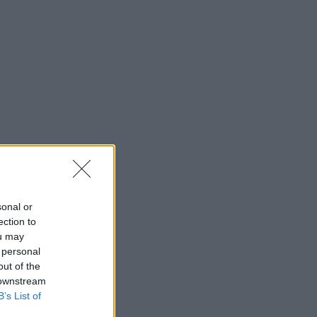
sonal or
ection to
ou may
 personal
out of the
 downstream
B’s List of