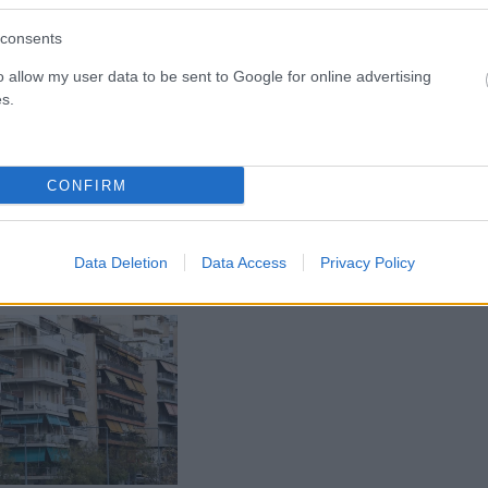
ου
επικοδομητικό διάλογο
consents
o allow my user data to be sent to Google for online advertising
s.
CONFIRM
Data Deletion
Data Access
Privacy Policy