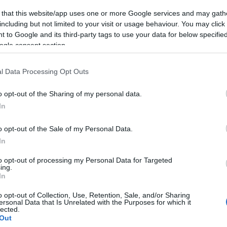
 that this website/app uses one or more Google services and may gath
including but not limited to your visit or usage behaviour. You may click 
 to Google and its third-party tags to use your data for below specifi
ogle consent section.
l Data Processing Opt Outs
o opt-out of the Sharing of my personal data.
In
o opt-out of the Sale of my Personal Data.
In
to opt-out of processing my Personal Data for Targeted
ing.
Facebook
Twitter
Pinterest
LinkedIn
Tumblr
Email
In
o opt-out of Collection, Use, Retention, Sale, and/or Sharing
ersonal Data that Is Unrelated with the Purposes for which it
ΡΟ
ΕΠΌΜΕΝΟ ΆΡΘΡΟ
lected.
ου
Παρά τις διαφωνίες συνεχίζουν τον
Out