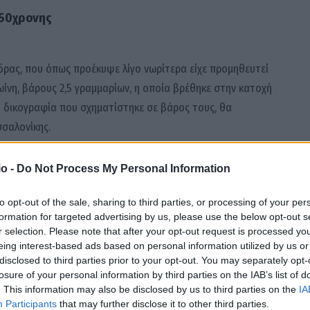
 50χρονης
δρας, που όπως προέκυψε λίγο νωρίτερα είχε προμηθευτεί
ίνη, βάρους 2,5 γραμμαρίων, η οποία βρέθηκε στην κατοχή
η δικογραφία που σχηματίστηκε σε βάρος τους, θα
σαλονίκης.
o -
Do Not Process My Personal Information
to opt-out of the sale, sharing to third parties, or processing of your per
formation for targeted advertising by us, please use the below opt-out s
r selection. Please note that after your opt-out request is processed y
eing interest-based ads based on personal information utilized by us or
disclosed to third parties prior to your opt-out. You may separately opt-
losure of your personal information by third parties on the IAB’s list of
. This information may also be disclosed by us to third parties on the
IA
Participants
that may further disclose it to other third parties.