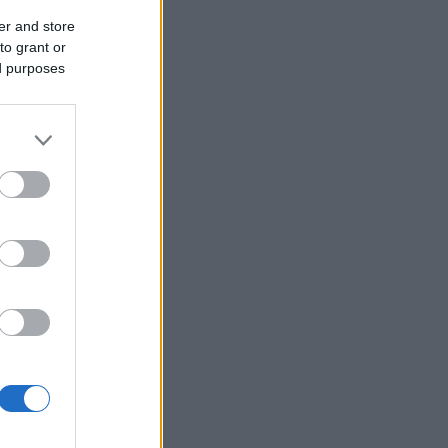
er and store
to grant or
ed purposes