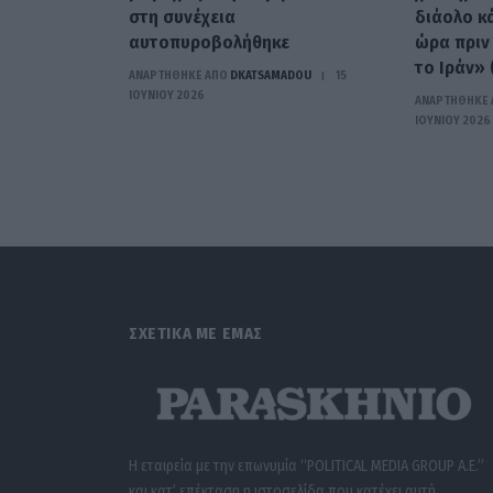
στη συνέχεια
διάολο κ
αυτοπυροβολήθηκε
ώρα πριν
το Ιράν» 
ΑΝΑΡΤΗΘΗΚΕ ΑΠΟ
DKATSAMADOU
15
ΙΟΥΝΊΟΥ 2026
ΑΝΑΡΤΗΘΗΚΕ 
ΙΟΥΝΊΟΥ 2026
ΣΧΕΤΙΚΑ ΜΕ ΕΜΑΣ
Η εταιρεία με την επωνυμία “POLITICAL MEDIA GROUP A.E.”
και κατ’ επέκταση η ιστοσελίδα που κατέχει αυτή