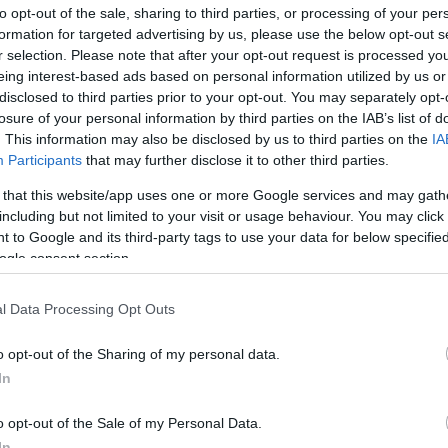
to opt-out of the sale, sharing to third parties, or processing of your per
formation for targeted advertising by us, please use the below opt-out s
r selection. Please note that after your opt-out request is processed y
 ισχύει, εάν το όχημα ανήκει κατά κυριότητα στο
eing interest-based ads based on personal information utilized by us or
disclosed to third parties prior to your opt-out. You may separately opt-
ως ορίζεται στην περ. α) της παρ. 1 του άρθρου 14 του
losure of your personal information by third parties on the IAB’s list of
ομέα Ο.Τ.Α..
. This information may also be disclosed by us to third parties on the
IA
Participants
that may further disclose it to other third parties.
εξαιρούνται από κάθε επιχορήγηση κρατικής αρωγής για
 that this website/app uses one or more Google services and may gath
ωνα με την παρ. 1.»
including but not limited to your visit or usage behaviour. You may click 
 to Google and its third-party tags to use your data for below specifi
ogle consent section.
σιοδοτικών διατάξεων, προστίθεται παρ. 2Α, ως εξής:
l Data Processing Opt Outs
ής Οικονομίας και Οικονομικών, Ανάπτυξης και
 δύναται να εξειδικεύονται το εύρος και οι προϋποθέσεις
o opt-out of the Sharing of my personal data.
ς, να ρυθμίζονται η διαδικασία και τα δικαιολογητικά για
In
 θέμα σχετικό με την εφαρμογή του άρθρου 5Α.»
o opt-out of the Sale of my Personal Data.
In