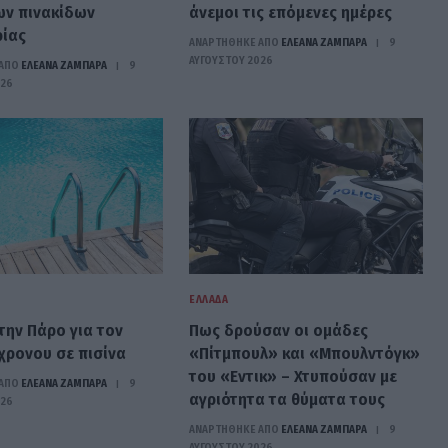
ων πινακίδων
άνεμοι τις επόμενες ημέρες
ίας
ΑΝΑΡΤΗΘΗΚΕ ΑΠΟ
ΕΛΕΑΝΑ ΖΑΜΠΑΡΑ
9
ΑΥΓΟΎΣΤΟΥ 2026
ΑΠΟ
ΕΛΕΑΝΑ ΖΑΜΠΑΡΑ
9
026
ΕΛΛΆΔΑ
την Πάρο για τον
Πως δρούσαν οι ομάδες
χρονου σε πισίνα
«Πίτμπουλ» και «Μπουλντόγκ»
του «Εντικ» – Χτυπούσαν με
ΑΠΟ
ΕΛΕΑΝΑ ΖΑΜΠΑΡΑ
9
αγριότητα τα θύματα τους
026
ΑΝΑΡΤΗΘΗΚΕ ΑΠΟ
ΕΛΕΑΝΑ ΖΑΜΠΑΡΑ
9
ΑΥΓΟΎΣΤΟΥ 2026