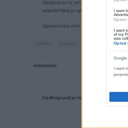
Σύμφωνα με τις εκτιμήσεις φοροτεχνικών η
ασφαλιστήρια με αρκετά ευρώ επιπλέον το 
I want 
Advertis
Opted 
Δημοσιεύτηκε στον Οδηγό του Πολίτη».
I want t
of my P
was col
Opted 
Ασφάλεια
Αυτοκίνητα
φυσικά φαινόμενα
Google 
ΚΟΙΝΟΠΟΊΗΣΗ
I want t
purpose
ΠΡΟΗΓΟΎΜΕΝΟ ΆΡΘ
Στη Μόσχα μαζί με την οικογένεια του ο Μπασ
αλ Άσα