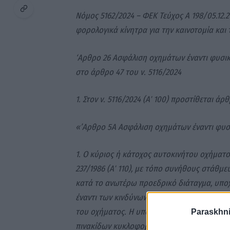
Νόμος 5162/2024 – ΦΕΚ Τεύχος Α 198/05.12.
φορολογικά κίνητρα για την καινοτομία και
‘Αρθρο 26 Ασφάλιση οχημάτων έναντι φυσι
στο άρθρο 47 του ν. 5116/2024
1. Στον ν. 5116/2024 (Α΄ 100) προστίθεται άρ
«’Αρθρο 5Α Ασφάλιση οχημάτων έναντι φυ
1. Ο κύριος ή κάτοχος αυτοκινήτου οχήματος
237/1986 (Α΄ 110), με τόπο συνήθους στάθ
κατά το ανωτέρω προεδρικό διάταγμα, υποχ
έναντι των κινδύνων από δασική πυρκαγιά 
του οχήματος. Η υποχρέωση ασφάλισης υφί
Paraskhni
πινακίδων κυκλοφορίας, χωρίς να εξαρτάται 