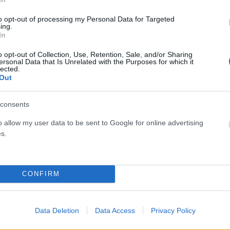
 ασφάλιση για φυσικές καταστροφές θα επιβαρύνει τα
έτος.
to opt-out of processing my Personal Data for Targeted
ing.
In
o opt-out of Collection, Use, Retention, Sale, and/or Sharing
ersonal Data that Is Unrelated with the Purposes for which it
lected.
Out
consents
o allow my user data to be sent to Google for online advertising
Facebook
Twitter
Pinterest
LinkedIn
Tumblr
Email
s.
ΡΟ
ΕΠΌΜΕΝΟ ΆΡΘΡΟ
CONFIRM
άρ
Φλωρίδης για νέο δικαστικό χάρτη: Τα
ντ
αποτελέσματα θα είναι εντυπωσιακά
Data Deletion
Data Access
Privacy Policy