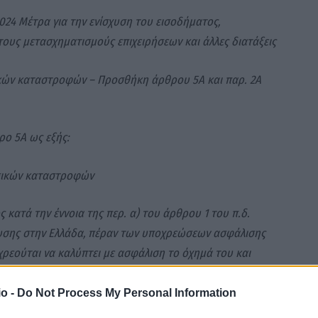
2024 Μέτρα για την ενίσχυση του εισοδήματος,
 τους μετασχηματισμούς επιχειρήσεων και άλλες διατάξεις
κών καταστροφών – Προσθήκη άρθρου 5Α και παρ. 2Α
θρο 5Α ως εξής:
σικών καταστροφών
 κατά την έννοια της περ. α) του άρθρου 1 του π.δ.
μευσης στην Ελλάδα, πέραν των υποχρεώσεων ασφάλισης
ρεούται να καλύπτει με ασφάλιση το όχημά του και
και από πλημμύρα, με βάση την τρέχουσα εμπορική αξία
σταται διαρκώς από τη χορήγηση της αδείας και των
o -
Do Not Process My Personal Information
από την εν τοις πράγμασι κίνηση ή λειτουργία του