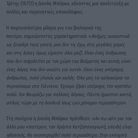
Τρίτης (10/12) η Δανάη Μπάρκα, κάνοντας μια συνέντευξη με
πολλές και συγκινητικές αποκαλύψεις.
Η παρουσιάστρια μίλησε για τον βιολογικό της
πατέρα, σημειώνοντας χαρακτηριστικά: «
Μνήμες ουσιαστικά
ως ζευγάρι τους γονείς μου δεν τις έχω, στις μεγάλες χαρές
και στις λύπες όμως είμαστε όλοι μαζί. Είναι ένας άνθρωπος
που δεν ασχολείται με τον χώρο του θεάματος και αυτός είναι
ένας λόγος που δεν ακούτε για αυτόν. Είναι ένας υπέροχος
άνθρωπος, πολύ γλυκός και καλός. Όλα μας τα καλοκαίρια τα
περνούσαμε στα Γιάννενα. Έχουμε ζήσει υπέροχα, τον αγαπάω
πολύ. Τον θαυμάζω για πολλούς λόγους. Πάντα ήμασταν κοντά,
απλώς τώρα με τη δουλειά ίσως εγώ χάνομαι περισσότερο».
Στη συνέχεια η Δανάη Μπάρκα πρόσθεσε:
«Αν πω κάτι για τον
άλλο μου «πατέρα», τον Χρήστο Χατζηπαναγιωτή, επειδή είναι
ηθοποιός, θα αναπαραχθεί πολύ περισσότερο. Στην εκπομπή