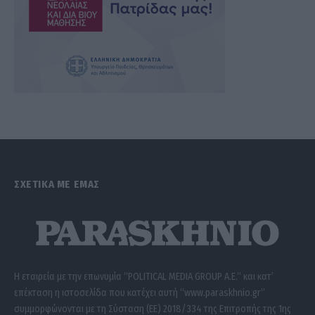
ΣΧΕΤΙΚΑ ΜΕ ΕΜΑΣ
Η εταιρεία με την επωνυμία “POLITICAL MEDIA GROUP A.E.” και κατ’
επέκταση η ιστοσελίδα που κατέχει αυτή “www.paraskhnio.gr”
συμμορφώνονται με τη Σύσταση (ΕΕ) 2018/334 της Επιτροπής της 1ης