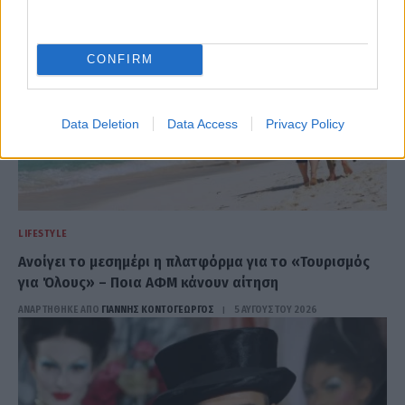
CONFIRM
Data Deletion
Data Access
Privacy Policy
LIFESTYLE
Ανοίγει το μεσημέρι η πλατφόρμα για το «Τουρισμός
για Όλους» – Ποια ΑΦΜ κάνουν αίτηση
ΑΝΑΡΤΗΘΗΚΕ ΑΠΟ
ΓΙΆΝΝΗΣ ΚΟΝΤΟΓΕΏΡΓΟΣ
5 ΑΥΓΟΎΣΤΟΥ 2026