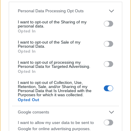
ΑΝΑΡΤΗΘΗΚΕ ΑΠΟ
ΣΤΈΛΛΑ ΛΊΤΑΙΝΑ
6 ΑΥΓΟΎΣΤΟΥ 2026
Please note that this website/app uses one or more Google
Personal Data Processing Opt Outs
services and may gather and store information including but
not limited to your visit or usage behaviour. You may click to
I want to opt-out of the Sharing of my
personal data.
grant or deny consent to Google and its third-party tags to
Opted In
use your data for below specified purposes in below Google
consent section.
I want to opt-out of the Sale of my
Personal Data.
Opted In
I want to opt-out of processing my
Personal Data for Targeted Advertising.
Opted In
I want to opt-out of Collection, Use,
Retention, Sale, and/or Sharing of my
Personal Data that Is Unrelated with the
LIFESTYLE
Purposes for which it was collected.
Opted Out
«Σήμερα θα το πούμε»: Πώς γεννήθηκε ο
«Λογαριασμός» της Κατερίνας Λιόλιου; (VIDEO)
Google consents
ΑΝΑΡΤΗΘΗΚΕ ΑΠΟ
ΣΤΈΛΛΑ ΛΊΤΑΙΝΑ
6 ΑΥΓΟΎΣΤΟΥ 2026
I want to allow my user data to be sent to
Google for online advertising purposes.