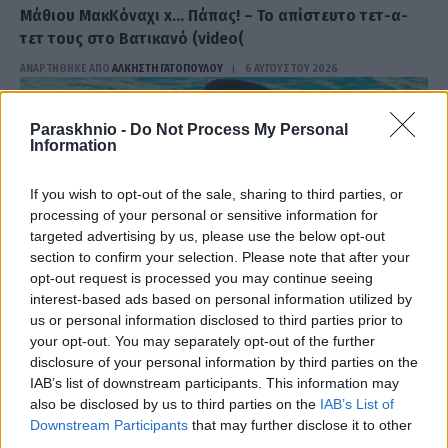
Μάθιου ΜακΚόναχι x… Πάπας! – Το απίστευτο τετ-α-
τετ τους στο Βατικανό (video(
ΑΝΑΡΤΗΘΗΚΕ ΑΠΟ
ΆΛΚΗΣΤΗ ΓΑΤΟΠΟΎΛΟΥ
6 ΑΥΓΟΎΣΤΟΥ 2026
Paraskhnio -
Do Not Process My Personal
Information
If you wish to opt-out of the sale, sharing to third parties, or
processing of your personal or sensitive information for
targeted advertising by us, please use the below opt-out
section to confirm your selection. Please note that after your
opt-out request is processed you may continue seeing
interest-based ads based on personal information utilized by
us or personal information disclosed to third parties prior to
your opt-out. You may separately opt-out of the further
disclosure of your personal information by third parties on the
LIFESTYLE
IAB’s list of downstream participants. This information may
Διακοπές στην Κεφαλονιά για την Ελένη Μενεγάκη – Το
also be disclosed by us to third parties on the
IAB’s List of
Downstream Participants
that may further disclose it to other
βίντεο από το Φισκάρδο ((VIDEO)
third parties.