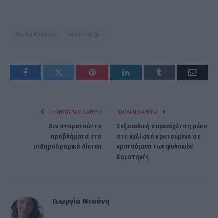
Δανάη Μπάρκα
συνέντευξη
Facebook
Twitter
Pinterest
LinkedIn
Tumblr
Email
ΠΡΟΗΓΟΎΜΕΝΟ ΆΡΘΡΟ
ΕΠΌΜΕΝΟ ΆΡΘΡΟ
Δεν σταματούν τα
Σεξουαλική παρενόχληση μέσα
προβλήματα στο
στο κελί από κρατούμενο σε
σιδηροδρομικό δίκτυο
κρατούμενο των φυλακών
Κομοτηνής
Γεωργία Ντούνη