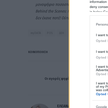
information 
μονοψήφιο ποσοστό. Θαυματοποιοί δεν είμασ
deny consent
Behind the Scenes: Και γιατί να γίνουμε Σο
in below Go
δεν έκανε ποτέ! Ούτε με τον ΣΥΡΙΖΑ
».
Persona
myDATA
POS
ΔΕΗ
ΕΣΠΑ
I want t
Opted 
I want t
ΚΟΙΝΟΠΟΊΗΣΗ
Opted 
I want 
Advertis
ΠΡΟΗΓΟΎΜΕΝΟ ΆΡΘ
Opted 
Οι αγορές ψηφίζουν… Ελληνική Οικονομί
I want t
of my P
was col
Opted 
ΕΛΕΑΝΑ ΖΑΜΠΑΡΑ
Google 