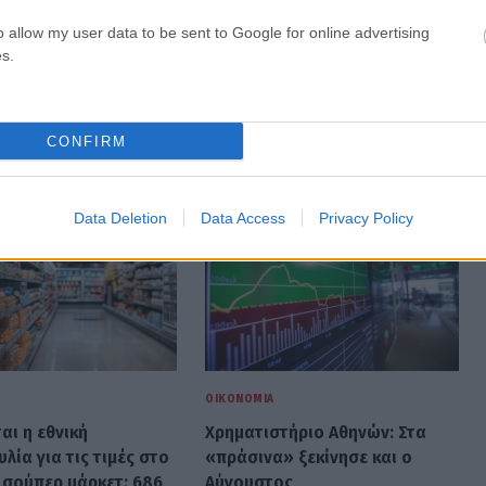
o allow my user data to be sent to Google for online advertising
s.
CONFIRM
Data Deletion
Data Access
Privacy Policy
ΟΙΚΟΝΟΜΊΑ
αι η εθνική
Χρηματιστήριο Αθηνών: Στα
ία για τις τιμές στο
«πράσινα» ξεκίνησε και ο
 σούπερ μάρκετ: 686
Αύγουστος