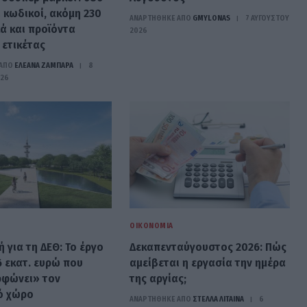
 κωδικοί, ακόμη 230
ΑΝΑΡΤΗΘΗΚΕ ΑΠΟ
GMYLONAS
7 ΑΥΓΟΎΣΤΟΥ
ά και προϊόντα
2026
 ετικέτας
ΑΠΟ
ΕΛΕΑΝΑ ΖΑΜΠΑΡΑ
8
026
ΟΙΚΟΝΟΜΊΑ
 για τη ΔΕΘ: Το έργο
Δεκαπενταύγουστος 2026: Πώς
6 εκατ. ευρώ που
αμείβεται η εργασία την ημέρα
φώνει» τον
της αργίας;
ό χώρο
ΑΝΑΡΤΗΘΗΚΕ ΑΠΟ
ΣΤΈΛΛΑ ΛΊΤΑΙΝΑ
6