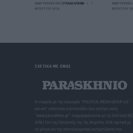
ΑΝΑΡΤΗΘΗΚΕ ΑΠΟ
ΣΤΈΛΛΑ ΛΊΤΑΙΝΑ
7
ΑΝΑΡΤΗΘΗΚΕ 
ΑΥΓΟΎΣΤΟΥ 2026
ΑΥΓΟΎΣΤΟΥ 2
ΣΧΕΤΙΚΑ ΜΕ ΕΜΑΣ
Η εταιρεία με την επωνυμία “POLITICAL MEDIA GROUP A.E.”
και κατ’ επέκταση η ιστοσελίδα που κατέχει αυτή
“www.paraskhnio.gr” συμμορφώνονται με τη Σύσταση (ΕΕ
2018/334 της Επιτροπής της 1ης Μαρτίου 2018 σχετικά με
τα μέτρα για την αποτελεσματική αντιμετώπιση του