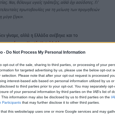
ας. Ναι, θέλουμε υγιείς τράπεζες, αλλά όχι ασύδοτες. Γι’
ς τελευταίες πρωτοβουλίες για τη μείωση των προμηθειών
η μύγα ξίγκι»
.
εν γίναμε, αλλά η Ελλάδα ανέβηκε και το
υπος ήχος – Kostis Hatzidakis
o -
Do Not Process My Personal Information
ok αναφέρει: «
Θέλουμε να αξιοποιήσουμε τη δημόσια
to opt-out of the sale, sharing to third parties, or processing of your per
τάξη στις παραλίες. Και περάσαμε μεταρρυθμιστικό νόμο
formation for targeted advertising by us, please use the below opt-out s
r selection. Please note that after your opt-out request is processed y
 του να εφαρμόσουν από εδώ και πέρα τις πρακτικές της
eing interest-based ads based on personal information utilized by us or
disclosed to third parties prior to your opt-out. You may separately opt-
υτό αποδεικνύεται από το ότι είμαστε 6οι στις
losure of your personal information by third parties on the IAB’s list of
. This information may also be disclosed by us to third parties on the
IA
οι στους 27 της Ευρωπαϊκής Ένωσης στο ΕΣΠΑ.
Participants
that may further disclose it to other third parties.
ευρώ. Ο μέσος μισθός πλήρους απασχόλησης: 1.445 ευρώ.
 that this website/app uses one or more Google services and may gath
 μετά από 14 χρόνια. Και η ανεργία έχει πέσει πια σε