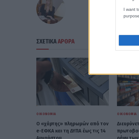
I want t
purpose
ΣΧΕΤΙΚΑ
ΑΡΘΡΑ
ΟΙΚΟΝΟΜΊΑ
ΟΙΚΟΝΟΜΊΑ
Ο «χάρτης» πληρωμών από τον
Διευρύνετ
e-ΕΦΚΑ και τη ΔΥΠΑ έως τις 14
πρωτοβουλ
Αυγούστου
ράφι των