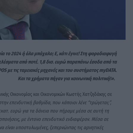
ία το 2024 ή όλα μπάχαλο; Ε, κάτι έγινε! Στη φοροδιαφυγή
τελέσματα από ποτέ. 1,8 δισ. ευρώ παραπάνω έσοδα από τα
OS με τις ταμειακές μηχανές και του συστήματος myDATA.
Kαι τα χρήματα πήγαν για κοινωνική πολιτική!».
ικής Οικονομίας και Οικονομικών Κωστής Χατζηδάκης σε
την επενδυτική βαθμίδα, που κάποιοι λένε “τρώγεται;”,
κατ. ευρώ για τα δάνεια που πήραμε μέσα σε αυτή τη
ποιήσεις, με έντονο επενδυτικό ενδιαφέρον. Μέσα σε
να είναι υποστυλωμένες, ξεπερνώντας τις αρνητικές