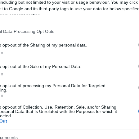
including but not limited to your visit or usage behaviour. You may click 
τε. Σουηδία δεν γίναμε. Αλλά η Ελλάδα ανεβαίνει!
 to Google and its third-party tags to use your data for below specifi
υηδία; Να κρυώνουμε; Δεν κάνει κρύο στην Ελλάδα, κρύο
ogle consent section.
l Data Processing Opt Outs
o opt-out of the Sharing of my personal data.
In
o opt-out of the Sale of my Personal Data.
Facebook
Twitter
Pinterest
LinkedIn
Tumblr
Email
In
to opt-out of processing my Personal Data for Targeted
ing.
ΡΟ
ΕΠΌΜΕΝΟ ΆΡΘΡΟ
In
α!
Δημόσιο «άδειασμα» του Αλιγέφ στον Πούτιν για
o opt-out of Collection, Use, Retention, Sale, and/or Sharing
την συντριβή του αεροπλάνου στο Καζακστάν
ersonal Data that Is Unrelated with the Purposes for which it
lected.
Out
consents