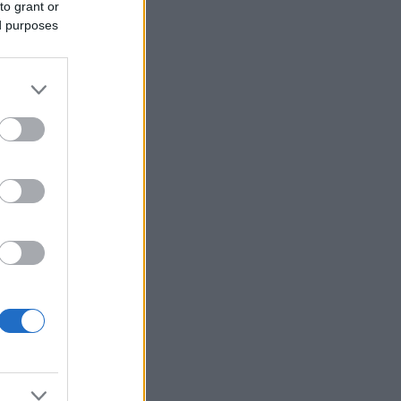
to grant or
ed purposes