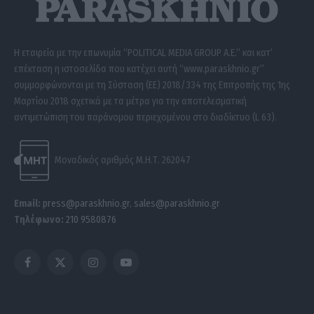
Η εταιρεία με την επωνυμία “POLITICAL MEDIA GROUP A.E.” και κατ’
επέκταση η ιστοσελίδα που κατέχει αυτή “www.paraskhnio.gr”
συμμορφώνονται με τη Σύσταση (ΕΕ) 2018/334 της Επιτροπής της 1ης
Μαρτίου 2018 σχετικά με τα μέτρα για την αποτελεσματική
αντιμετώπιση του παράνομου περιεχομένου στο διαδίκτυο (L 63).
Μοναδικός αριθμός Μ.Η.Τ. 262047
Email:
press@paraskhnio.gr
,
sales@paraskhnio.gr
Τηλέφωνο:
210 9580876
Facebook
X
Instagram
YouTube
(Twitter)