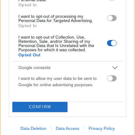
Opted In
Λούκα Γκουαντανίνο: Τιμάται στο Φεστιβάλ Βενετίας
με το Glory to the Filmmaker Award
I want to opt-out of processing my
Personal Data for Targeted Advertising.
ΑΝΑΡΤΗΘΗΚΕ ΑΠΟ
ΣΤΈΛΛΑ ΛΊΤΑΙΝΑ
7 ΑΥΓΟΎΣΤΟΥ 2026
Opted In
I want to opt-out of Collection, Use,
Retention, Sale, and/or Sharing of my
Personal Data that Is Unrelated with the
Purposes for which it was collected.
Opted Out
Google consents
I want to allow my user data to be sent to
Google for online advertising purposes.
CONFIRM
MEDIA
Μισέλ Φάιφερ: Γιατί δεν θέλει να πρωταγωνιστήσει
Data Deletion
Data Access
Privacy Policy
ξανά σε ταινία