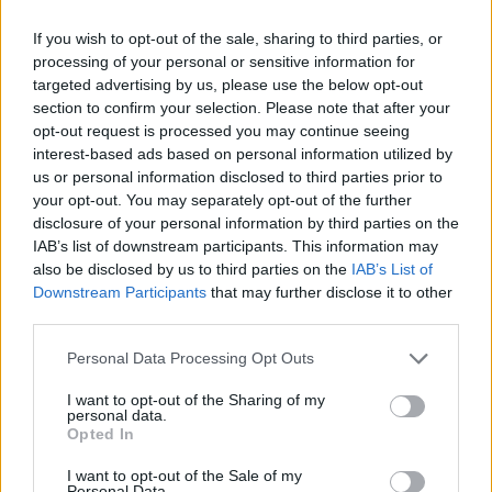
If you wish to opt-out of the sale, sharing to third parties, or
processing of your personal or sensitive information for
LIFESTYLE
targeted advertising by us, please use the below opt-out
Οι διακοπές της Άννας Βίσση στην Κεφαλονιά και η
section to confirm your selection. Please note that after your
μπάντα που την έκανε να σηκωθεί… (video)
opt-out request is processed you may continue seeing
interest-based ads based on personal information utilized by
ΑΝΑΡΤΗΘΗΚΕ ΑΠΟ
ΕΛΕΑΝΑ ΖΑΜΠΑΡΑ
8 ΑΥΓΟΎΣΤΟΥ 2026
us or personal information disclosed to third parties prior to
your opt-out. You may separately opt-out of the further
disclosure of your personal information by third parties on the
IAB’s list of downstream participants. This information may
also be disclosed by us to third parties on the
IAB’s List of
Downstream Participants
that may further disclose it to other
third parties.
Please note that this website/app uses one or more Google
Personal Data Processing Opt Outs
services and may gather and store information including but
not limited to your visit or usage behaviour. You may click to
I want to opt-out of the Sharing of my
personal data.
grant or deny consent to Google and its third-party tags to
Opted In
use your data for below specified purposes in below Google
consent section.
I want to opt-out of the Sale of my
Personal Data.
MEDIA