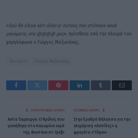
«
Εγώ θα έλεγα κάτι άλλο γι’ αυτούς που στέλνουν κακά
μηνύματα, στα @@@@ μας
», πρόσθεσε από την πλευρά του
χαμηλόφωνα ο Γιώργος Μαζωνάκης.
The Voice
Γιώργος Μαζωνάκης
Facebook
Twitter
Pinterest
LinkedIn
Tumblr
Email
ΠΡΟΗΓΟΎΜΕΝΟ ΆΡΘΡΟ
ΕΠΌΜΕΝΟ ΆΡΘΡΟ
Ανίτα Έκμπεργκ: Ο θρύλος που
Στην Ερυθρά Θάλασσα για την
γεννήθηκε στα παγωμένα νερά
επιχείριση «Ασπίδες» η
της Φοντάνα ντι Τρέβι
φρεγάτα «Ύδρα»