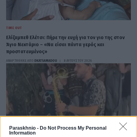
TIME OUT
Ελίζαμπεθ Ελέτσι: Πήρε την ευχή για τον γιο της στον
Άγιο Νεκτάριο – «Να είσαι πάντα γερός και
προστατευμένος»
ΑΝΑΡΤΗΘΗΚΕ ΑΠΟ
DKATSAMADOU
8 ΑΥΓΟΎΣΤΟΥ 2026
Paraskhnio -
Do Not Process My Personal
Information