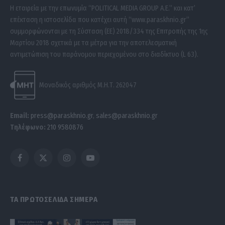
Η εταιρεία με την επωνυμία “POLITICAL MEDIA GROUP A.E.” και κατ’
επέκταση η ιστοσελίδα που κατέχει αυτή “www.paraskhnio.gr”
συμμορφώνονται με τη Σύσταση (ΕΕ) 2018/334 της Επιτροπής της 1ης
Μαρτίου 2018 σχετικά με τα μέτρα για την αποτελεσματική
αντιμετώπιση του παράνομου περιεχομένου στο διαδίκτυο (L 63).
Μοναδικός αριθμός Μ.Η.Τ. 262047
Email:
press@paraskhnio.gr
,
sales@paraskhnio.gr
Τηλέφωνο:
210 9580876
Facebook
X
Instagram
YouTube
(Twitter)
ΤΑ ΠΡΩΤΟΣΕΛΙΔΑ ΣΗΜΕΡΑ