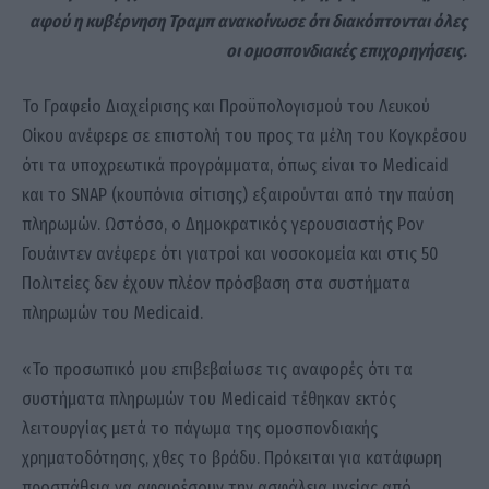
αφού η κυβέρνηση Τραμπ ανακοίνωσε ότι διακόπτονται όλες
οι ομοσπονδιακές επιχορηγήσεις.
Το Γραφείο Διαχείρισης και Προϋπολογισμού του Λευκού
Οίκου ανέφερε σε επιστολή του προς τα μέλη του Κογκρέσου
ότι τα υποχρεωτικά προγράμματα, όπως είναι το Medicaid
και το SNAP (κουπόνια σίτισης) εξαιρούνται από την παύση
πληρωμών. Ωστόσο, ο Δημοκρατικός γερουσιαστής Ρον
Γουάιντεν ανέφερε ότι γιατροί και νοσοκομεία και στις 50
Πολιτείες δεν έχουν πλέον πρόσβαση στα συστήματα
πληρωμών του Medicaid.
«Το προσωπικό μου επιβεβαίωσε τις αναφορές ότι τα
συστήματα πληρωμών του Medicaid τέθηκαν εκτός
λειτουργίας μετά το πάγωμα της ομοσπονδιακής
χρηματοδότησης, χθες το βράδυ. Πρόκειται για κατάφωρη
προσπάθεια να αφαιρέσουν την ασφάλεια υγείας από