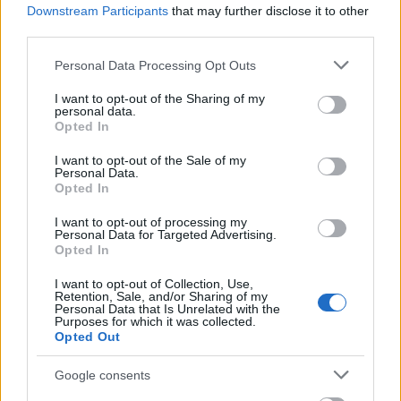
Δικαστικό μπλόκο στην περιβόητη αίθουσα χορού του
Downstream Participants
that may further disclose it to other
Τραμπ
third parties.
ΑΝΑΡΤΗΘΗΚΕ ΑΠΟ
GMYLONAS
7 ΑΥΓΟΎΣΤΟΥ 2026
Please note that this website/app uses one or more Google
Personal Data Processing Opt Outs
services and may gather and store information including but
not limited to your visit or usage behaviour. You may click to
I want to opt-out of the Sharing of my
personal data.
grant or deny consent to Google and its third-party tags to
Opted In
use your data for below specified purposes in below Google
consent section.
I want to opt-out of the Sale of my
Personal Data.
Opted In
I want to opt-out of processing my
Personal Data for Targeted Advertising.
Opted In
I want to opt-out of Collection, Use,
Retention, Sale, and/or Sharing of my
Personal Data that Is Unrelated with the
Purposes for which it was collected.
ΔΙΕΘΝΉ
Opted Out
Ρώσοι χάκερ πίσω από τις φήμες παραίτησης του
Φρίντριχ Μερτς;
Google consents
ΑΝΑΡΤΗΘΗΚΕ ΑΠΟ
GMYLONAS
7 ΑΥΓΟΎΣΤΟΥ 2026