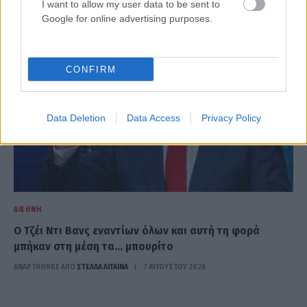
I want to allow my user data to be sent to
Google for online advertising purposes.
CONFIRM
Data Deletion
Data Access
Privacy Policy
ΔΙΕΘΝΉ
Ο Τζέι Ντι Βανς εναντίων όλων και αυτή τη φορά
μπήκαν στη μέση τα… μπουρίτο
ΑΝΑΡΤΗΘΗΚΕ ΑΠΟ
ΣΤΈΛΛΑ ΛΊΤΑΙΝΑ
7 ΑΥΓΟΎΣΤΟΥ 2026