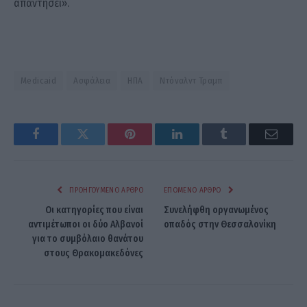
απαντήσει».
Medicaid
Ασφάλεια
ΗΠΑ
Ντόναλντ Τραμπ
Facebook
Twitter
Pinterest
LinkedIn
Tumblr
Email
ΠΡΟΗΓΟΎΜΕΝΟ ΆΡΘΡΟ
ΕΠΌΜΕΝΟ ΆΡΘΡΟ
Οι κατηγορίες που είναι
Συνελήφθη οργανωμένος
αντιμέτωποι οι δύο Αλβανοί
οπαδός στην Θεσσαλονίκη
για το συμβόλαιο θανάτου
στους Θρακομακεδόνες