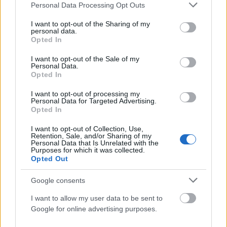
Please note that this website/app uses one or more Google
Personal Data Processing Opt Outs
services and may gather and store information including but
not limited to your visit or usage behaviour. You may click to
I want to opt-out of the Sharing of my
personal data.
grant or deny consent to Google and its third-party tags to
Opted In
use your data for below specified purposes in below Google
consent section.
I want to opt-out of the Sale of my
Personal Data.
Opted In
I want to opt-out of processing my
Personal Data for Targeted Advertising.
Opted In
I want to opt-out of Collection, Use,
Retention, Sale, and/or Sharing of my
ΔΙΚΑΙΟΣΎΝΗ
Personal Data that Is Unrelated with the
Purposes for which it was collected.
Έκδοση στην Ελλάδα για την 46χρονη κατηγορούμενη
Opted Out
στην υπόθεση Marfin – Την Παρασκευή στον εισαγγελέα
Google consents
ΑΝΑΡΤΗΘΗΚΕ ΑΠΟ
DKATSAMADOU
5 ΑΥΓΟΎΣΤΟΥ 2026
I want to allow my user data to be sent to
Google for online advertising purposes.