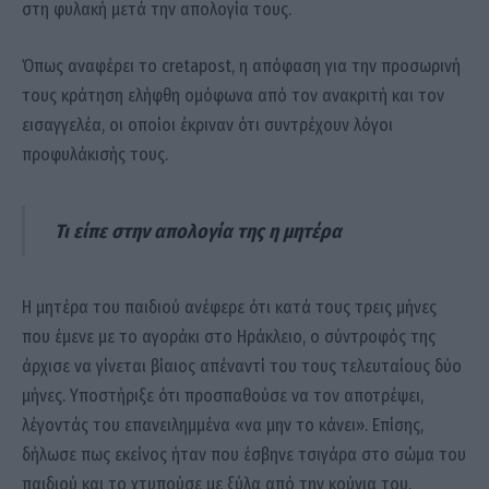
στη φυλακή μετά την απολογία τους.
Όπως αναφέρει το cretapost, η απόφαση για την προσωρινή
τους κράτηση ελήφθη ομόφωνα από τον ανακριτή και τον
εισαγγελέα, οι οποίοι έκριναν ότι συντρέχουν λόγοι
προφυλάκισής τους.
Τι είπε στην απολογία της η μητέρα
Η μητέρα του παιδιού ανέφερε ότι κατά τους τρεις μήνες
που έμενε με το αγοράκι στο Ηράκλειο, ο σύντροφός της
άρχισε να γίνεται βίαιος απέναντί του τους τελευταίους δύο
μήνες. Υποστήριξε ότι προσπαθούσε να τον αποτρέψει,
λέγοντάς του επανειλημμένα «να μην το κάνει». Επίσης,
δήλωσε πως εκείνος ήταν που έσβηνε τσιγάρα στο σώμα του
παιδιού και το χτυπούσε με ξύλα από την κούνια του.