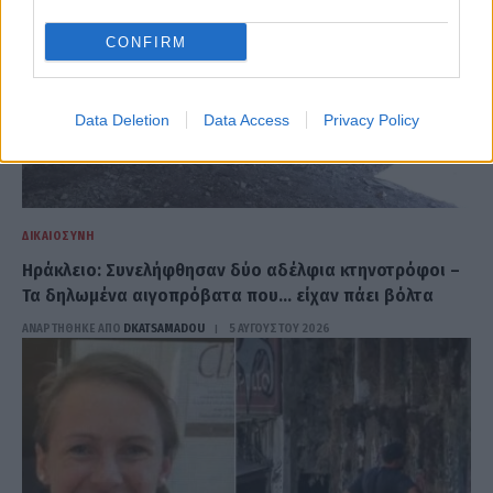
CONFIRM
Data Deletion
Data Access
Privacy Policy
ΔΙΚΑΙΟΣΎΝΗ
Ηράκλειο: Συνελήφθησαν δύο αδέλφια κτηνοτρόφοι –
Τα δηλωμένα αιγοπρόβατα που… είχαν πάει βόλτα
ΑΝΑΡΤΗΘΗΚΕ ΑΠΟ
DKATSAMADOU
5 ΑΥΓΟΎΣΤΟΥ 2026