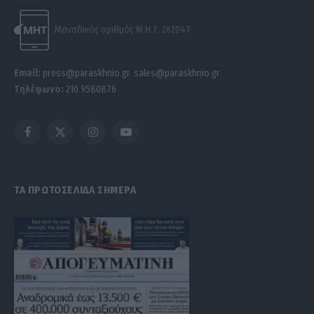
Μοναδικός αριθμός Μ.Η.Τ. 262047
Email:
press@paraskhnio.gr
,
sales@paraskhnio.gr
Τηλέφωνο:
210 9580876
Facebook
X
Instagram
YouTube
(Twitter)
ΤΑ ΠΡΩΤΟΣΕΛΙΔΑ ΣΗΜΕΡΑ