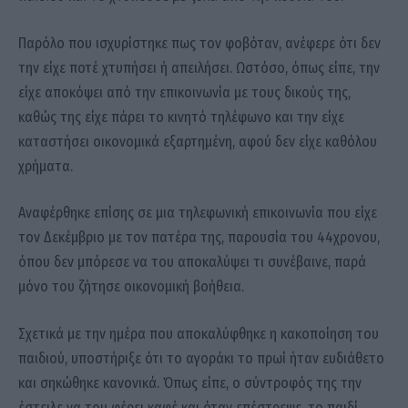
Παρόλο που ισχυρίστηκε πως τον φοβόταν, ανέφερε ότι δεν
την είχε ποτέ χτυπήσει ή απειλήσει. Ωστόσο, όπως είπε, την
είχε αποκόψει από την επικοινωνία με τους δικούς της,
καθώς της είχε πάρει το κινητό τηλέφωνο και την είχε
καταστήσει οικονομικά εξαρτημένη, αφού δεν είχε καθόλου
χρήματα.
Αναφέρθηκε επίσης σε μια τηλεφωνική επικοινωνία που είχε
τον Δεκέμβριο με τον πατέρα της, παρουσία του 44χρονου,
όπου δεν μπόρεσε να του αποκαλύψει τι συνέβαινε, παρά
μόνο του ζήτησε οικονομική βοήθεια.
Σχετικά με την ημέρα που αποκαλύφθηκε η κακοποίηση του
παιδιού, υποστήριξε ότι το αγοράκι το πρωί ήταν ευδιάθετο
και σηκώθηκε κανονικά. Όπως είπε, ο σύντροφός της την
έστειλε να του φέρει καφέ και όταν επέστρεψε, το παιδί