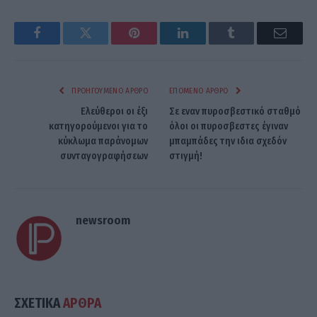
Facebook
Twitter
Pinterest
LinkedIn
Tumblr
Email
ΠΡΟΗΓΟΎΜΕΝΟ ΆΡΘΡΟ
ΕΠΌΜΕΝΟ ΆΡΘΡΟ
Ελεύθεροι οι έξι
Σε εναν πυροσβεστικό σταθμό
κατηγορούμενοι για το
όλοι οι πυροσβεστες έγιναν
κύκλωμα παράνομων
μπαμπάδες την ιδια σχεδόν
συνταγογραφήσεων
στιγμή!
newsroom
ΣΧΕΤΙΚΑ
ΑΡΘΡΑ