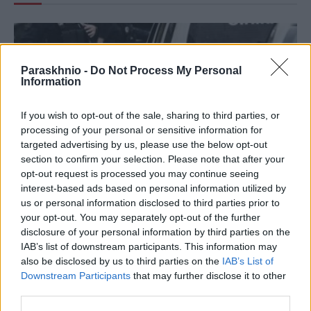
Paraskhnio -
Do Not Process My Personal
Information
If you wish to opt-out of the sale, sharing to third parties, or
processing of your personal or sensitive information for
targeted advertising by us, please use the below opt-out
section to confirm your selection. Please note that after your
opt-out request is processed you may continue seeing
interest-based ads based on personal information utilized by
us or personal information disclosed to third parties prior to
your opt-out. You may separately opt-out of the further
ΑΣΤΥΝΟΜΙΚΆ
disclosure of your personal information by third parties on the
IAB’s list of downstream participants. This information may
Νέα σύλληψη μέλους της συμμορίας του «Έντικ» στο
also be disclosed by us to third parties on the
IAB’s List of
Παλαιό Φάληρο – Ο εκβιασμός για τα λαθραία τσιγάρα
Downstream Participants
that may further disclose it to other
ΑΝΑΡΤΗΘΗΚΕ ΑΠΟ
DKATSAMADOU
8 ΑΥΓΟΎΣΤΟΥ 2026
third parties.