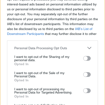
interest-based ads based on personal information utilized by
us or personal information disclosed to third parties prior to
your opt-out. You may separately opt-out of the further
disclosure of your personal information by third parties on the
IAB’s list of downstream participants. This information may
also be disclosed by us to third parties on the
IAB’s List of
Downstream Participants
that may further disclose it to other
third parties.
Please note that this website/app uses one or more Google
Personal Data Processing Opt Outs
services and may gather and store information including but
ΠΟΛΙΤΙΚΉ
not limited to your visit or usage behaviour. You may click to
I want to opt-out of the Sharing of my
personal data.
Όσο πάει και… διαλύεται: Ο Νίκος Μπρουτζάκης
grant or deny consent to Google and its third-party tags to
Opted In
καταγγέλλει «κλειστή κάστα» και έλλειψη λογοδοσίας
use your data for below specified purposes in below Google
και αποχωρεί από την «Ελπίδα για τη Δημοκρατία»
consent section.
I want to opt-out of the Sale of my
Personal Data.
ΑΝΑΡΤΗΘΗΚΕ ΑΠΟ
DKATSAMADOU
8 ΑΥΓΟΎΣΤΟΥ 2026
Opted In
I want to opt-out of processing my
Personal Data for Targeted Advertising.
Opted In