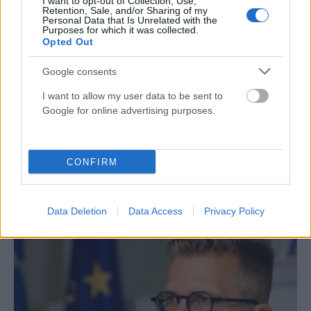
I want to opt-out of Collection, Use,
Retention, Sale, and/or Sharing of my
Personal Data that Is Unrelated with the
Purposes for which it was collected.
Opted Out
Google consents
I want to allow my user data to be sent to
Google for online advertising purposes.
ΠΟΛΙΤΙΚΉ
Τσίπρας: Στις 2 Σεπτεμβρίου η παρουσίαση του
CONFIRM
οικονομικού προγράμματος της ΕΛ.Α.Σ. στη
Θεσσαλονίκη
ΑΝΑΡΤΗΘΗΚΕ ΑΠΟ
ΕΛΕΑΝΑ ΖΑΜΠΑΡΑ
8 ΑΥΓΟΎΣΤΟΥ 2026
Data Deletion
Data Access
Privacy Policy