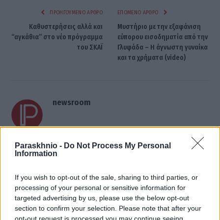
ΠΡΟΗΓΟΎΜΕΝΟ ΆΡΘΡΟ
ΕΠΌΜΕΝΟ ΆΡΘΡΟ
Καθυστερήσεις αλλά και
Μυστήριο με την εξαφάνιση
“αγκάθια” στο νέο πρόγραμμα
εύπορου εισοδηματία από την
του ΣΚΑΪ
Γλυφάδα – Η άγνωστη γυναίκα
και τα χρήματα (video)
newsroom
Paraskhnio -
Do Not Process My Personal
Information
ΣΧΕΤΙΚΑ
ΑΡΘΡΑ
If you wish to opt-out of the sale, sharing to third parties, or
processing of your personal or sensitive information for
targeted advertising by us, please use the below opt-out
section to confirm your selection. Please note that after your
opt-out request is processed you may continue seeing