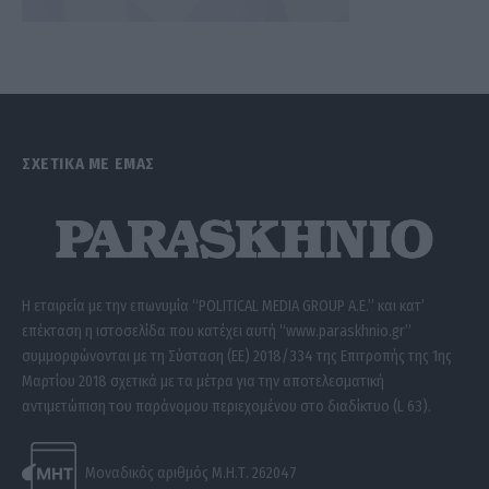
ΣΧΕΤΙΚΑ ΜΕ ΕΜΑΣ
Η εταιρεία με την επωνυμία “POLITICAL MEDIA GROUP A.E.” και κατ’
επέκταση η ιστοσελίδα που κατέχει αυτή “www.paraskhnio.gr”
συμμορφώνονται με τη Σύσταση (ΕΕ) 2018/334 της Επιτροπής της 1ης
Μαρτίου 2018 σχετικά με τα μέτρα για την αποτελεσματική
αντιμετώπιση του παράνομου περιεχομένου στο διαδίκτυο (L 63).
Μοναδικός αριθμός Μ.Η.Τ. 262047