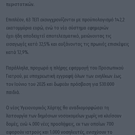
περιστατικών.
Επιπλέον, 63 ΤΕΠ εκσυγχρονίζονται με προϋπολογισμό 142,2
εκατομμύρια ευρώ, ενώ το νέο σύστημα εφημεριών
έχει ήδη αποδειχτεί αποτελεσματικό, μειώνοντας τις
εισαγωγές κατά 32,5% και αυξάνοντας τις πρωινές επισκέψεις
κατά 12,9%.
Παράλληλα, προχωρά η πλήρης εφαρμογή του Προσωπικού
Γιατρού, με υποχρεωτική εγγραφή όλων των ενηλίκων έως
τον Ιούνιο του 2025 και δωρεάν πρόσβαση για 530.000
παιδιά.
O νέος Υγειονομικός Χάρτης θα αναδιαμορφώσει τη
λειτουργία των δημόσιων νοσοκομείων χωρίς να κλείσουν
δομές, ενώ 4.000 νέες προσλήψεις, εκ των οποίων 700
αφορούν ιατρούς και 1.000 νοσηλευτές, ενισχύουν το