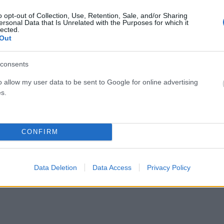
o opt-out of Collection, Use, Retention, Sale, and/or Sharing
ersonal Data that Is Unrelated with the Purposes for which it
lected.
Out
Facebook
Twitter
Pinterest
LinkedIn
Tumblr
Email
consents
o allow my user data to be sent to Google for online advertising
ΡΟ
ΕΠΌΜΕΝΟ ΆΡΘΡΟ
s.
ου
Σε δύο φάσεις με χιόνια στην Αττική η κακοκαιρία
ός
«Coral» (video)
CONFIRM
Data Deletion
Data Access
Privacy Policy