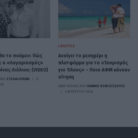
LIFESTYLE
θα το πούμε»: Πώς
Ανοίγει το μεσημέρι η
ε ο «Λογαριασμός»
πλατφόρμα για το «Τουρισμός
ίνας Λιόλιου; (VIDEO)
για Όλους» – Ποια ΑΦΜ κάνουν
αίτηση
ΑΠΟ
ΣΤΈΛΛΑ ΛΊΤΑΙΝΑ
6
026
ΑΝΑΡΤΗΘΗΚΕ ΑΠΟ
ΓΙΆΝΝΗΣ ΚΟΝΤΟΓΕΏΡΓΟΣ
5 ΑΥΓΟΎΣΤΟΥ 2026