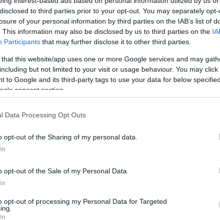
eing interest-based ads based on personal information utilized by us or
disclosed to third parties prior to your opt-out. You may separately opt-
losure of your personal information by third parties on the IAB’s list of
. This information may also be disclosed by us to third parties on the
IA
Participants
that may further disclose it to other third parties.
 that this website/app uses one or more Google services and may gath
σύνδεση του ζητήματος με τη θρησκεία, λέγοντας: «Όλα
including but not limited to your visit or usage behaviour. You may click 
 to Google and its third-party tags to use your data for below specifi
ι και τη θρησκεία μέσα σε όλο αυτό. Ο Χριστός δεν είπε
ogle consent section.
ησκόληπτοι που ασχολούνται με το τι θα κάνει ο άλλος
l Data Processing Opt Outs
άμμισε πως οι κοινωνίες εξακολουθούν να λειτουργούν
o opt-out of the Sharing of my personal data.
φώνει συγκεκριμένες τάσεις: «Δεν υπάρχουν κανόνες
In
συγκεκριμένη κατεύθυνση, γιατί υπάρχει ένας διαρκής
o opt-out of the Sale of my Personal Data.
 στην Ευρώπη ισχύει αυτό. Δεν έχουμε εξελιχθεί με τον
In
to opt-out of processing my Personal Data for Targeted
ing.
In