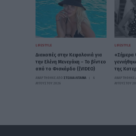
LIFESTYLE
LIFESTYLE
Διακοπές στην Κεφαλονιά για
«Σήμερα 
την Ελένη Μενεγάκη – Το βίντεο
γεννήθηκ
από το Φισκάρδο ((VIDEO)
της Κατερ
ΑΝΑΡΤΗΘΗΚΕ ΑΠΟ
ΣΤΈΛΛΑ ΛΊΤΑΙΝΑ
6
ΑΝΑΡΤΗΘΗΚΕ 
ΑΥΓΟΎΣΤΟΥ 2026
ΑΥΓΟΎΣΤΟΥ 2