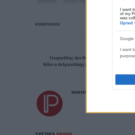
αμβλώσεις
Γιώργος Καραμίχος
έγκυος
I want t
of my P
was col
Opted 
ΚΟΙΝΟΠΟΊΗΣΗ
Google 
I want t
ΠΡΟΗΓΟΎΜΕΝΟ ΆΡΘ
purpose
Γεωργιάδης: Δεν θα πέσουμε στο βούρκο π
θέλει ο Ανδρουλάκης για να γίνει πρωθυπουργ
newsroom
ΣΧΕΤΙΚΑ
ΑΡΘΡΑ