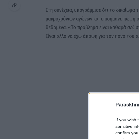
Στη συνέχεια, υπογράμμισε ότι το δικαίωμα
μακροχρόνιων αγώνων και επισήμανε πως η σ
δεδομένα. «Το πρόβλημα είναι καθαρά σεξιστι
Είναι άλλο να έχω άποψη για τον πόνο του άλ
Paraskhni
If you wish 
sensitive in
confirm you