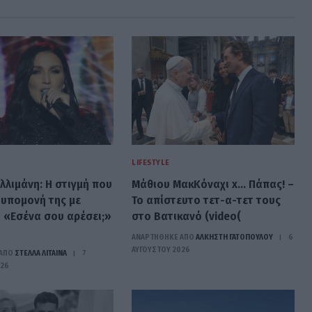
LIFESTYLE
λλιμάνη: Η στιγμή που
Μάθιου ΜακΚόναχι x… Πάπας! –
 υπομονή της με
Το απίστευτο τετ-α-τετ τους
 «Εσένα σου αρέσει;»
στο Βατικανό (video(
ΑΝΑΡΤΗΘΗΚΕ ΑΠΟ
ΆΛΚΗΣΤΗ ΓΑΤΟΠΟΎΛΟΥ
6
ΑΥΓΟΎΣΤΟΥ 2026
ΑΠΟ
ΣΤΈΛΛΑ ΛΊΤΑΙΝΑ
7
026