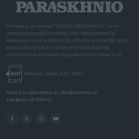
Η εταιρεία με την επωνυμία “POLITICAL MEDIA GROUP A.E.” και κατ’
επέκταση η ιστοσελίδα που κατέχει αυτή “www.paraskhnio.gr”
συμμορφώνονται με τη Σύσταση (ΕΕ) 2018/334 της Επιτροπής της 1ης
Μαρτίου 2018 σχετικά με τα μέτρα για την αποτελεσματική
αντιμετώπιση του παράνομου περιεχομένου στο διαδίκτυο (L 63).
Μοναδικός αριθμός Μ.Η.Τ. 262047
Email:
press@paraskhnio.gr
,
sales@paraskhnio.gr
Τηλέφωνο:
210 9580876
Facebook
X
Instagram
YouTube
(Twitter)