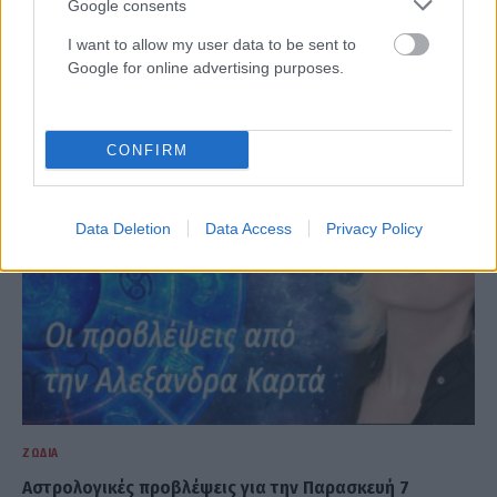
Google consents
ΖΏΔΙΑ
I want to allow my user data to be sent to
Οι αστρολογικές προβλέψεις για το Σαββατοκύριακο
Google for online advertising purposes.
8-9 Αυγούστου
ΑΝΑΡΤΗΘΗΚΕ ΑΠΟ
ΕΛΕΑΝΑ ΖΑΜΠΑΡΑ
8 ΑΥΓΟΎΣΤΟΥ 2026
CONFIRM
Data Deletion
Data Access
Privacy Policy
ΖΏΔΙΑ
Αστρολογικές προβλέψεις για την Παρασκευή 7