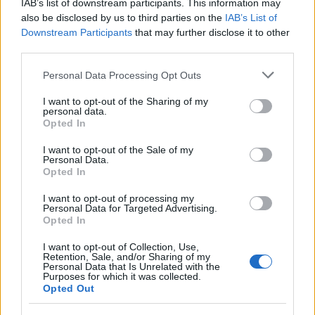
IAB’s list of downstream participants. This information may
also be disclosed by us to third parties on the
IAB’s List of
Downstream Participants
that may further disclose it to other
third parties.
LIFESTYLE
Please note that this website/app uses one or more Google
Οι διακοπές της Άννας Βίσση στην Κεφαλονιά και η
Personal Data Processing Opt Outs
services and may gather and store information including but
μπάντα που την έκανε να σηκωθεί… (video)
not limited to your visit or usage behaviour. You may click to
I want to opt-out of the Sharing of my
personal data.
ΑΝΑΡΤΗΘΗΚΕ ΑΠΟ
ΕΛΕΑΝΑ ΖΑΜΠΑΡΑ
8 ΑΥΓΟΎΣΤΟΥ 2026
grant or deny consent to Google and its third-party tags to
Opted In
use your data for below specified purposes in below Google
consent section.
I want to opt-out of the Sale of my
Personal Data.
Opted In
I want to opt-out of processing my
Personal Data for Targeted Advertising.
Opted In
I want to opt-out of Collection, Use,
Retention, Sale, and/or Sharing of my
Personal Data that Is Unrelated with the
Purposes for which it was collected.
Opted Out