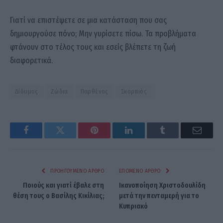
Γιατί να επιστέψετε σε μια κατάσταση που σας
δημιουργούσε πόνο; Μην γυρίσετε πίσω. Τα προβλήματα
φτάνουν στο τέλος τους και εσείς βλέπετε τη ζωή
διαφορετικά.
Δίδυμος
Ζώδια
Παρθένος
Σκορπιός
Facebook
Twitter
Pinterest
LinkedIn
Tumblr
Email
ΠΡΟΗΓΟΎΜΕΝΟ ΆΡΘΡΟ
ΕΠΌΜΕΝΟ ΆΡΘΡΟ
Ποιούς και γιατί έβαλε στη
Ικανοποίηση Χριστοδουλίδη
θέση τους ο Βασίλης Κικίλιας;
μετά την πενταμερή για το
Κυπριακό