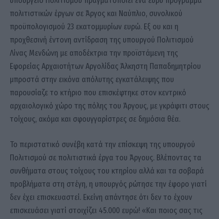
υπουργείο Πολιτισμού πραγματοποιεί ένα ευρύ πρόγραμμα
πολιτιστικών έργων σε Άργος και Ναύπλιο, συνολικού
προϋπολογισμού 23 εκατομμυρίων ευρώ. Εξ ου και η
προχθεσινή έντονη αντίδραση της υπουργού Πολιτισμού
Λίνας Μενδώνη με αποδέκτρια την προϊστάμενη της
Εφορείας Αρχαιοτήτων Αργολίδας Άλκηστη Παπαδημητρίου
μπροστά στην εικόνα απόλυτης εγκατάλειψης που
παρουσίαζε το κτήριο που επισκέφτηκε στον κεντρικό
αρχαιολογικό χώρο της πόλης του Άργους, με γκράφιτι στους
τοίχους, ακόμα και σφουγγαρίστρες σε δημόσια θέα.
Το περιστατικό συνέβη κατά την επίσκεψη της υπουργού
Πολιτισμού σε πολιτιστικά έργα του Άργους. Βλέποντας τα
συνθήματα στους τοίχους του κτηρίου αλλά και τα σοβαρά
προβλήματα στη στέγη, η υπουργός ρώτησε την έφορο γιατί
δεν έχει επισκευαστεί. Εκείνη απάντησε ότι δεν το έχουν
επισκευάσει γιατί στοιχίζει 45.000 ευρώ! «Και ποιος σας τις