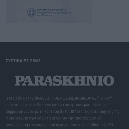
ΣΧΕΤΙΚΑ ΜΕ ΕΜΑΣ
Η εταιρεία με την επωνυμία “POLITICAL MEDIA GROUP A.E.” και κατ’
επέκταση η ιστοσελίδα που κατέχει αυτή “www.paraskhnio.gr”
συμμορφώνονται με τη Σύσταση (ΕΕ) 2018/334 της Επιτροπής της 1ης
Μαρτίου 2018 σχετικά με τα μέτρα για την αποτελεσματική
αντιμετώπιση του παράνομου περιεχομένου στο διαδίκτυο (L 63).