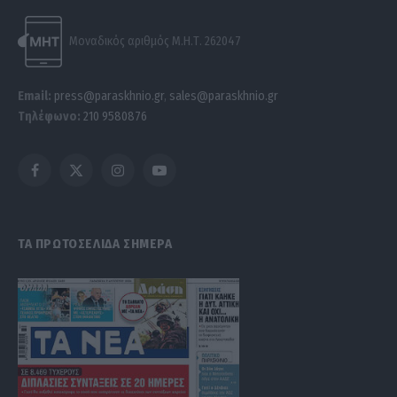
Μοναδικός αριθμός Μ.Η.Τ. 262047
Email:
press@paraskhnio.gr
,
sales@paraskhnio.gr
Τηλέφωνο:
210 9580876
Facebook
X
Instagram
YouTube
(Twitter)
ΤΑ ΠΡΩΤΟΣΕΛΙΔΑ ΣΗΜΕΡΑ