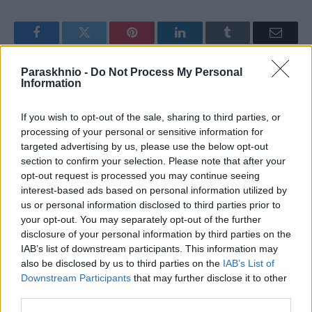
Facebook
Twitter
Pinterest
LinkedIn
Tumblr
Email
Paraskhnio -
Do Not Process My Personal
Information
ΠΡΟΗΓΟΎΜΕΝΟ ΆΡΘΡΟ
ΕΠΌΜΕΝΟ ΆΡΘΡΟ
Τι έδειξαν οι τοξικολογικές του
Κοκαΐνη αξίας 5,9 εκατ. ευρώ
If you wish to opt-out of the sale, sharing to third parties, or
Βασίλη Καλογήρου
στο λιμάνι του Πειραιά
processing of your personal or sensitive information for
targeted advertising by us, please use the below opt-out
section to confirm your selection. Please note that after your
opt-out request is processed you may continue seeing
newsroom
interest-based ads based on personal information utilized by
us or personal information disclosed to third parties prior to
your opt-out. You may separately opt-out of the further
disclosure of your personal information by third parties on the
IAB’s list of downstream participants. This information may
also be disclosed by us to third parties on the
IAB’s List of
ΣΧΕΤΙΚΑ
ΑΡΘΡΑ
Downstream Participants
that may further disclose it to other
third parties.