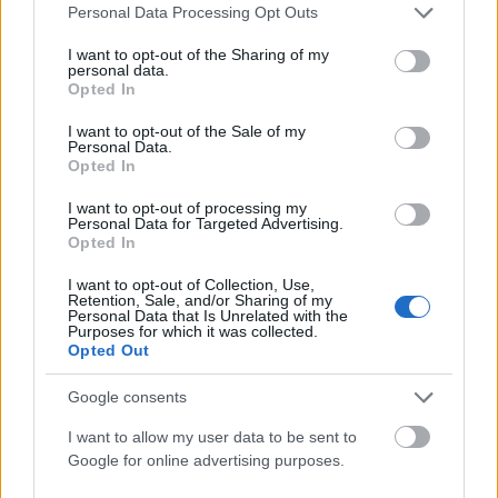
Please note that this website/app uses one or more Google
Personal Data Processing Opt Outs
services and may gather and store information including but
not limited to your visit or usage behaviour. You may click to
I want to opt-out of the Sharing of my
personal data.
grant or deny consent to Google and its third-party tags to
Opted In
use your data for below specified purposes in below Google
consent section.
I want to opt-out of the Sale of my
Personal Data.
Opted In
I want to opt-out of processing my
Personal Data for Targeted Advertising.
Opted In
I want to opt-out of Collection, Use,
Retention, Sale, and/or Sharing of my
Personal Data that Is Unrelated with the
ΠΟΛΙΤΙΚΉ
Purposes for which it was collected.
Opted Out
Νέο σχέδιο για την ενεργειακή θωράκιση της χώρας: Η
Ελλάδα ζητά επέκταση της ρήτρας διαφυγής
Google consents
ΑΝΑΡΤΗΘΗΚΕ ΑΠΟ
NEWSROOM
6 ΑΥΓΟΎΣΤΟΥ 2026
I want to allow my user data to be sent to
Google for online advertising purposes.