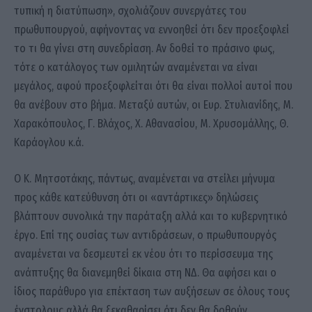
τυπική η διατύπωση», σχολιάζουν συνεργάτες του
πρωθυπουργού, αφήνοντας να εννοηθεί ότι δεν προεξοφλεί
το τι θα γίνει στη συνεδρίαση. Αν δοθεί το πράσινο φως,
τότε ο κατάλογος των ομιλητών αναμένεται να είναι
μεγάλος, αφού προεξοφλείται ότι θα είναι πολλοί αυτοί που
θα ανέβουν στο βήμα. Μεταξύ αυτών, οι Ευρ. Στυλιανίδης, Μ.
Χαρακόπουλος, Γ. Βλάχος, Χ. Αθανασίου, Μ. Χρυσομάλλης, Θ.
Καράογλου κ.ά.
Ο Κ. Μητσοτάκης, πάντως, αναμένεται να στείλει μήνυμα
προς κάθε κατεύθυνση ότι οι «αντάρτικες» δηλώσεις
βλάπτουν συνολικά την παράταξη αλλά και το κυβερνητικό
έργο. Επί της ουσίας των αντιδράσεων, ο πρωθυπουργός
αναμένεται να δεσμευτεί εκ νέου ότι το περίσσευμα της
ανάπτυξης θα διανεμηθεί δίκαια στη ΝΔ. Θα αφήσει και ο
ίδιος παράθυρο για επέκταση των αυξήσεων σε όλους τους
ένστολους αλλά θα ξεκαθαρίσει ότι δεν θα δοθούν