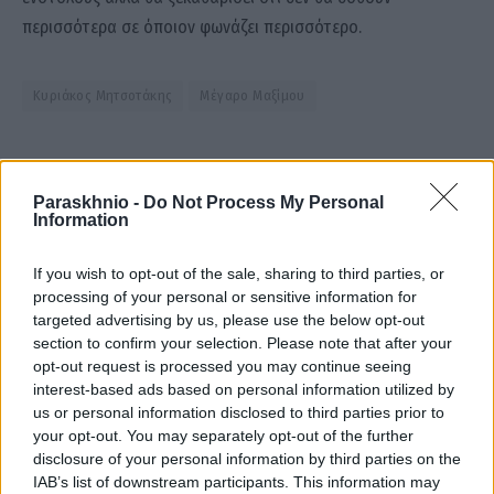
περισσότερα σε όποιον φωνάζει περισσότερο.
Κυριάκος Μητσοτάκης
Μέγαρο Μαξίμου
Facebook
Twitter
Pinterest
LinkedIn
Tumblr
Email
Paraskhnio -
Do Not Process My Personal
Information
If you wish to opt-out of the sale, sharing to third parties, or
ΠΡΟΗΓΟΎΜΕΝΟ ΆΡΘΡΟ
ΕΠΌΜΕΝΟ ΆΡΘΡΟ
processing of your personal or sensitive information for
Η νέα τάση του TikTok: Τι
Χρήστος Μάστορας-
targeted advertising by us, please use the below opt-out
κάνουν οι άνδρες για να
Γαρυφαλλιά Καληφώνη: Πως
section to confirm your selection. Please note that after your
φαίνονται πιο «αρρενωποί»;
απαντούν στις φήμες για
opt-out request is processed you may continue seeing
χωρισμό;
interest-based ads based on personal information utilized by
us or personal information disclosed to third parties prior to
your opt-out. You may separately opt-out of the further
disclosure of your personal information by third parties on the
newsroom
IAB’s list of downstream participants. This information may