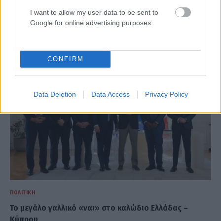
ΠΟΛΙΤΙΚΉ
I want to allow my user data to be sent to
Νέο σχέδιο για την ενεργειακή θωράκιση της χώρας: Η
Google for online advertising purposes.
Ελλάδα ζητά επέκταση της ρήτρας διαφυγής
ΑΝΑΡΤΗΘΗΚΕ ΑΠΟ
NEWSROOM
6 ΑΥΓΟΎΣΤΟΥ 2026
CONFIRM
Data Deletion
Data Access
Privacy Policy
ΠΟΛΙΤΙΚΉ
Το μεγάλο γαλλικό «ναι» στο καλώδιο Ελλάδας –
Κύπρου