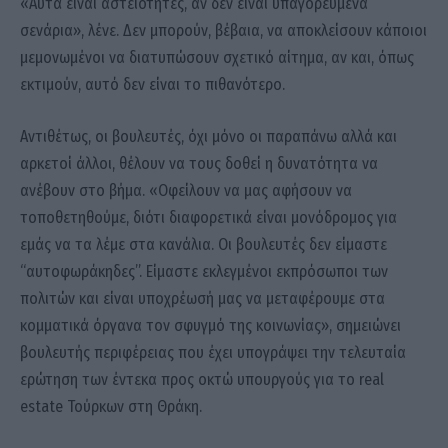
«Αυτά είναι αστειότητες, αν δεν είναι υπαγορευμένα
σενάρια», λένε. Δεν μπορούν, βέβαια, να αποκλείσουν κάποιοι
μεμονωμένοι να διατυπώσουν σχετικό αίτημα, αν και, όπως
εκτιμούν, αυτό δεν είναι το πιθανότερο.
Αντιθέτως, οι βουλευτές, όχι μόνο οι παραπάνω αλλά και
αρκετοί άλλοι, θέλουν να τους δοθεί η δυνατότητα να
ανέβουν στο βήμα. «Οφείλουν να μας αφήσουν να
τοποθετηθούμε, διότι διαφορετικά είναι μονόδρομος για
εμάς να τα λέμε στα κανάλια. Οι βουλευτές δεν είμαστε
“αυτοφωράκηδες”. Είμαστε εκλεγμένοι εκπρόσωποι των
πολιτών και είναι υποχρέωσή μας να μεταφέρουμε στα
κομματικά όργανα τον σφυγμό της κοινωνίας», σημειώνει
βουλευτής περιφέρειας που έχει υπογράψει την τελευταία
ερώτηση των έντεκα προς οκτώ υπουργούς για το real
estate Τούρκων στη Θράκη.