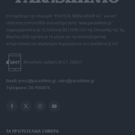
Η εταιρεία με την επωνυμία “POLITICAL MEDIA GROUP A.E.” και κατ’
επέκταση η ιστοσελίδα που κατέχει αυτή “www.paraskhnio.gr”
συμμορφώνονται με τη Σύσταση (ΕΕ) 2018/334 της Επιτροπής της 1ης
Μαρτίου 2018 σχετικά με τα μέτρα για την αποτελεσματική
αντιμετώπιση του παράνομου περιεχομένου στο διαδίκτυο (L 63).
Μοναδικός αριθμός Μ.Η.Τ. 262047
Email:
press@paraskhnio.gr
,
sales@paraskhnio.gr
Τηλέφωνο:
210 9580876
Facebook
X
Instagram
YouTube
(Twitter)
ΤΑ ΠΡΩΤΟΣΕΛΙΔΑ ΣΗΜΕΡΑ