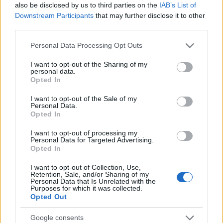
also be disclosed by us to third parties on the
IAB’s List of
Downstream Participants
that may further disclose it to other
third parties.
Please note that this website/app uses one or more Google
Personal Data Processing Opt Outs
ΣΧΕΤΙΚΑ
ΑΡΘΡΑ
services and may gather and store information including but
not limited to your visit or usage behaviour. You may click to
I want to opt-out of the Sharing of my
personal data.
grant or deny consent to Google and its third-party tags to
Opted In
use your data for below specified purposes in below Google
consent section.
I want to opt-out of the Sale of my
Personal Data.
Opted In
I want to opt-out of processing my
Personal Data for Targeted Advertising.
Opted In
I want to opt-out of Collection, Use,
Retention, Sale, and/or Sharing of my
Personal Data that Is Unrelated with the
Purposes for which it was collected.
Opted Out
Google consents