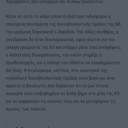
παρεμβάσεις δύο υπουργών και πολλών βουλευτών.
Μέσα σε αυτό το κλίμα αποκτά ιδιαίτερο ενδιαφέρον η
επικείμενη συνεδρίαση της Κοινοβουλευτικής Ομάδας της ΝΔ,
την ερχόμενη Παρασκευή 4 Απριλίου. Υπό άλλες συνθήκες, η
συνεδρίαση θα ήταν διεκπεραιωτική, αφού γίνεται για την
εκλογή γραμματέα της ΚΟ και υπάρχει μόνο ένας υποψήφιος,
ο Απόστολος Βεσυρόπουλος, τον οποίο στηρίζει ο
πρωθυπουργός, και η εκλογή του είθισται να ολοκληρώνεται
διά βοής. Η ατμόσφαιρα, ωστόσο, στο εσωτερικό της
«γαλάζιας» Κοινοβουλευτικής Ομάδας είναι βαρύ και είναι
αρκετοί οι βουλευτές που δηλώνουν ότι σε μια τέτοια
συγκυρία είναι επιβεβλημένο να δοθεί βήμα στα μέλη της ΚΟ
για να εκφράσουν τις αγωνίες τους και να μεταφέρουν τις
αγωνίες των πολιτών.