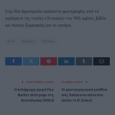
Στην ίδια δημοπρασία πωλούνται φωτογραφίες από τα
γυρίσματα της ταινίας «Τιτανικός» του 1953, αφίσες, βιβλία
και πίνακες ζωγραφικής για το ναυάγιο.
βιολί
Παράξενα
Τιτανικός
Facebook
Twitter
Pinterest
LinkedIn
Tumblr
Email
ΠΡΟΗΓΟΎΜΕΝΟ ΆΡΘΡΟ
ΕΠΌΜΕΝΟ ΆΡΘΡΟ
Η πολύχρωμη αγορά Flea
Τα φαντασμαγορικά γενέθλια
Market επέστρεψε στη
ενός θαλάσσιου ιππου που
Θεσσαλονίκη (VIDEO)
κλείνει τα 8! (video)