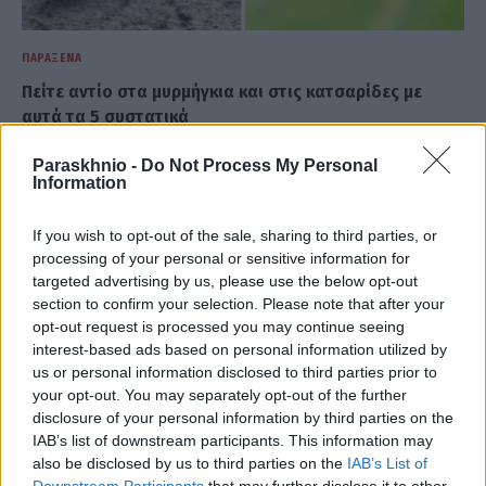
ΠΑΡΆΞΕΝΑ
Πείτε αντίο στα μυρμήγκια και στις κατσαρίδες με
αυτά τα 5 συστατικά
ΑΝΑΡΤΗΘΗΚΕ ΑΠΟ
ΕΛΕΑΝΑ ΖΑΜΠΑΡΑ
9 ΑΥΓΟΎΣΤΟΥ 2026
Paraskhnio -
Do Not Process My Personal
Information
If you wish to opt-out of the sale, sharing to third parties, or
processing of your personal or sensitive information for
targeted advertising by us, please use the below opt-out
section to confirm your selection. Please note that after your
opt-out request is processed you may continue seeing
interest-based ads based on personal information utilized by
us or personal information disclosed to third parties prior to
your opt-out. You may separately opt-out of the further
disclosure of your personal information by third parties on the
IAB’s list of downstream participants. This information may
also be disclosed by us to third parties on the
IAB’s List of
ΠΑΡΆΞΕΝΑ
Downstream Participants
that may further disclose it to other