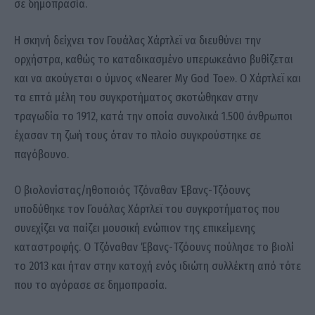
σε δημοπρασία.
Η σκηνή δείχνει τον Γουάλας Χάρτλεϊ να διευθύνει την
ορχήστρα, καθώς το καταδικασμένο υπερωκεάνιο βυθίζεται
και να ακούγεται ο ύμνος «Nearer My God Toe». Ο Χάρτλεϊ και
τα επτά μέλη του συγκροτήματος σκοτώθηκαν στην
τραγωδία το 1912, κατά την οποία συνολικά 1.500 άνθρωποι
έχασαν τη ζωή τους όταν το πλοίο συγκρούστηκε σε
παγόβουνο.
Ο βιολονίστας/ηθοποιός Τζόναθαν Έβανς-Τζόουνς
υποδύθηκε τον Γουάλας Χάρτλεϊ του συγκροτήματος που
συνεχίζει να παίζει μουσική ενώπιον της επικείμενης
καταστροφής. Ο Τζόναθαν Έβανς-Τζόουνς πούλησε το βιολί
το 2013 και ήταν στην κατοχή ενός ιδιώτη συλλέκτη από τότε
που το αγόρασε σε δημοπρασία.