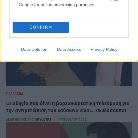
Google for online advertising purposes.
CONFIRM
Data Deletion
Data Access
Privacy Policy
ΠΑΡΆΞΕΝΑ
Οι οδηγία που δίνει η βορειοκορεατική τηλεόραση για
την αντιμετώπιση του καύσωνα είναι… σκυλόσουπα!
ΑΝΑΡΤΗΘΗΚΕ ΑΠΟ
GMYLONAS
7 ΑΥΓΟΎΣΤΟΥ 2026