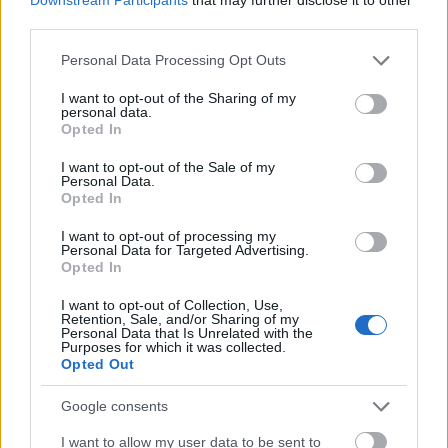
third parties.
Αυτά τα 4 ζώδια θα ανακαλύψουν μια σημαντική
αλήθεια μέχρι τις 12 Δεκεμβρίου
Please note that this website/app uses one or more Google
Personal Data Processing Opt Outs
services and may gather and store information including but
ΑΝΑΡΤΗΘΗΚΕ ΑΠΟ
ΕΛΕΑΝΑ ΖΑΜΠΑΡΑ
8 ΑΥΓΟΎΣΤΟΥ 2026
not limited to your visit or usage behaviour. You may click to
I want to opt-out of the Sharing of my
personal data.
grant or deny consent to Google and its third-party tags to
Opted In
use your data for below specified purposes in below Google
consent section.
I want to opt-out of the Sale of my
Personal Data.
Opted In
I want to opt-out of processing my
Personal Data for Targeted Advertising.
Opted In
I want to opt-out of Collection, Use,
Retention, Sale, and/or Sharing of my
Personal Data that Is Unrelated with the
Purposes for which it was collected.
Opted Out
ΠΑΡΆΞΕΝΑ
Google consents
«Καλή Παναγιά»: Τι σημαίνει η φράση; Τι λέμε σωστά;
I want to allow my user data to be sent to
ΑΝΑΡΤΗΘΗΚΕ ΑΠΟ
NEWSROOM
8 ΑΥΓΟΎΣΤΟΥ 2026