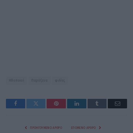
Ηθοποιοί
Παράξενα
φιλίες
Facebook
Twitter
Pinterest
LinkedIn
Tumblr
Email
ΠΡΟΗΓΟΎΜΕΝΟ ΆΡΘΡΟ
ΕΠΌΜΕΝΟ ΆΡΘΡΟ