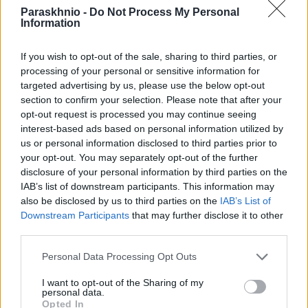
Paraskhnio -
Do Not Process My Personal
Information
If you wish to opt-out of the sale, sharing to third parties, or
processing of your personal or sensitive information for
targeted advertising by us, please use the below opt-out
ΠΑΡΆΞΕΝΑ
section to confirm your selection. Please note that after your
Ποιος δίνει 20 ευρώ για ένα άδειο σακουλάκι από
opt-out request is processed you may continue seeing
γαριδάκια; Κι όμως, υπάρχει λόγος
interest-based ads based on personal information utilized by
us or personal information disclosed to third parties prior to
ΑΝΑΡΤΗΘΗΚΕ ΑΠΟ
ΣΤΈΛΛΑ ΛΊΤΑΙΝΑ
6 ΑΥΓΟΎΣΤΟΥ 2026
your opt-out. You may separately opt-out of the further
disclosure of your personal information by third parties on the
IAB’s list of downstream participants. This information may
also be disclosed by us to third parties on the
IAB’s List of
Downstream Participants
that may further disclose it to other
third parties.
Please note that this website/app uses one or more Google
Personal Data Processing Opt Outs
services and may gather and store information including but
not limited to your visit or usage behaviour. You may click to
I want to opt-out of the Sharing of my
personal data.
grant or deny consent to Google and its third-party tags to
Opted In