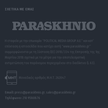
ΣΧΕΤΙΚΑ ΜΕ ΕΜΑΣ
Η εταιρεία με την επωνυμία “POLITICAL MEDIA GROUP A.E.” και κατ’
επέκταση η ιστοσελίδα που κατέχει αυτή “www.paraskhnio.gr”
συμμορφώνονται με τη Σύσταση (ΕΕ) 2018/334 της Επιτροπής της 1ης
Μαρτίου 2018 σχετικά με τα μέτρα για την αποτελεσματική
αντιμετώπιση του παράνομου περιεχομένου στο διαδίκτυο (L 63).
Μοναδικός αριθμός Μ.Η.Τ. 262047
Email:
press@paraskhnio.gr
,
sales@paraskhnio.gr
Τηλέφωνο:
210 9580876