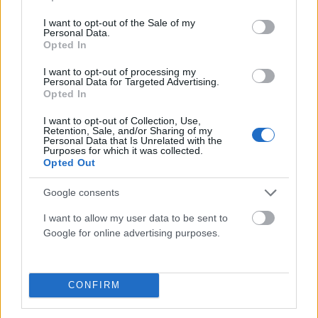
use your data for below specified purposes in below Google
consent section.
I want to opt-out of the Sale of my
Personal Data.
Opted In
ΠΑΡΆΞΕΝΑ
Cosmic green flag: Η Αφροδίτη στον Ζυγό φέρνει τύχη
I want to opt-out of processing my
Personal Data for Targeted Advertising.
σε αυτά τα 4 ζώδια
Opted In
ΑΝΑΡΤΗΘΗΚΕ ΑΠΟ
ΣΤΈΛΛΑ ΛΊΤΑΙΝΑ
6 ΑΥΓΟΎΣΤΟΥ 2026
I want to opt-out of Collection, Use,
Retention, Sale, and/or Sharing of my
Personal Data that Is Unrelated with the
Purposes for which it was collected.
Opted Out
Google consents
I want to allow my user data to be sent to
Google for online advertising purposes.
CONFIRM