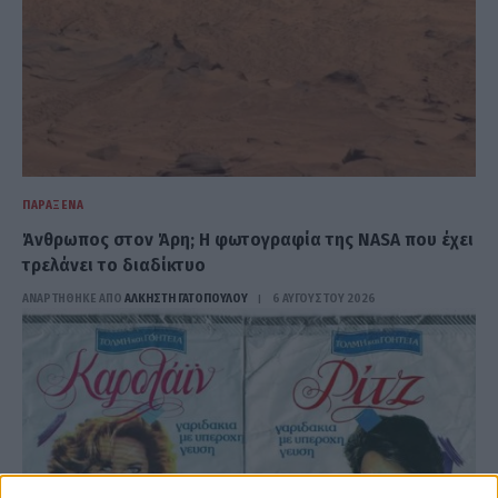
ΠΑΡΆΞΕΝΑ
Άνθρωπος στον Άρη; Η φωτογραφία της NASA που έχει
τρελάνει το διαδίκτυο
ΑΝΑΡΤΗΘΗΚΕ ΑΠΟ
ΆΛΚΗΣΤΗ ΓΑΤΟΠΟΎΛΟΥ
6 ΑΥΓΟΎΣΤΟΥ 2026