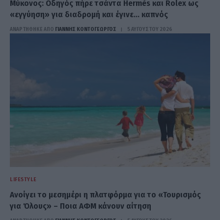
Μύκονος: Οδηγός πήρε τσάντα Hermès και Rolex ως
«εγγύηση» για διαδρομή και έγινε… καπνός
ΑΝΑΡΤΗΘΗΚΕ ΑΠΟ
ΓΙΆΝΝΗΣ ΚΟΝΤΟΓΕΏΡΓΟΣ
5 ΑΥΓΟΎΣΤΟΥ 2026
LIFESTYLE
Ανοίγει το μεσημέρι η πλατφόρμα για το «Τουρισμός
για Όλους» – Ποια ΑΦΜ κάνουν αίτηση