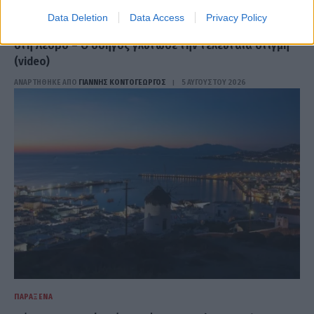
ΠΑΡΆΞΕΝΑ
Data Deletion
Data Access
Privacy Policy
Σαρώνει το διαδίκτυο η προσπέραση 4 αυτοκινήτων
στη Λέσβο – Ο oδηγός γλύτωσε την τελευταία στιγμή
(video)
ΑΝΑΡΤΗΘΗΚΕ ΑΠΟ
ΓΙΆΝΝΗΣ ΚΟΝΤΟΓΕΏΡΓΟΣ
5 ΑΥΓΟΎΣΤΟΥ 2026
ΠΑΡΆΞΕΝΑ