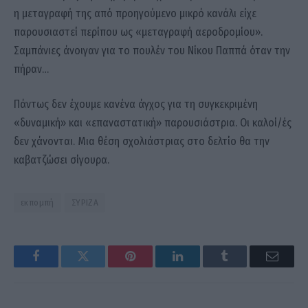
η μεταγραφή της από προηγούμενο μικρό κανάλι είχε
παρουσιαστεί περίπου ως «μεταγραφή αεροδρομίου».
Σαμπάνιες άνοιγαν για το πουλέν του Νίκου Παππά όταν την
πήραν…
Πάντως δεν έχουμε κανένα άγχος για τη συγκεκριμένη
«δυναμική» και «επαναστατική» παρουσιάστρια. Οι καλοί/ές
δεν χάνονται. Μια θέση σχολιάστριας στο δελτίο θα την
καβατζώσει σίγουρα.
εκπομπή
ΣΥΡΙΖΑ
Facebook
Twitter
Pinterest
LinkedIn
Tumblr
Email