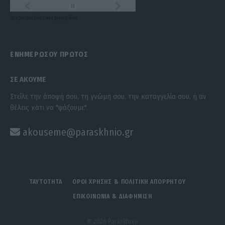
Τα
πρωτοσέλιδα
των
εφημερίδων
ΕΝΗΜΕΡΩΣΟΥ ΠΡΩΤΟΣ
ΣΕ ΑΚΟΥΜΕ
Στείλε την άποψή σου, τη γνώμη σου, την καταγγελία σου, ή αν
θέλεις κάτι να "ψάξουμε".
akouseme@paraskhnio.gr
ΤΑΥΤΟΤΗΤΑ
ΟΡΟΙ ΧΡΗΣΗΣ & ΠΟΛΙΤΙΚΗ ΑΠΟΡΡΗΤΟΥ
ΕΠΙΚΟΙΝΩΝΙΑ & ΔΙΑΦΗΜΙΣΗ
© 2026 Paraskhnio