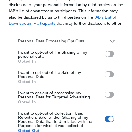
disclosure of your personal information by third parties on the
IAB’s list of downstream participants. This information may
also be disclosed by us to third parties on the
IAB’s List of
Downstream Participants
that may further disclose it to other
ΠΟΛΙΤΙΚΉ
third parties.
Κώστας Τσουκαλάς: Όσο συνεχίζονται οι
Please note that this website/app uses one or more Google
Personal Data Processing Opt Outs
αρχειοθετήσεις οι σκιές μεγαλώνουν
services and may gather and store information including but
not limited to your visit or usage behaviour. You may click to
I want to opt-out of the Sharing of my
ΑΝΑΡΤΗΘΗΚΕ ΑΠΟ
GMYLONAS
7 ΑΥΓΟΎΣΤΟΥ 2026
personal data.
grant or deny consent to Google and its third-party tags to
Opted In
use your data for below specified purposes in below Google
consent section.
I want to opt-out of the Sale of my
Personal Data.
Opted In
I want to opt-out of processing my
Personal Data for Targeted Advertising.
Opted In
I want to opt-out of Collection, Use,
Retention, Sale, and/or Sharing of my
Personal Data that Is Unrelated with the
Purposes for which it was collected.
Opted Out