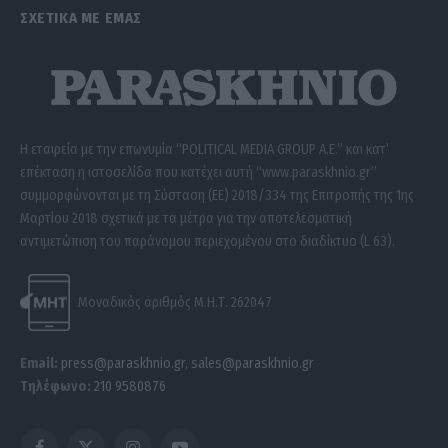
ΣΧΕΤΙΚΑ ΜΕ ΕΜΑΣ
Η εταιρεία με την επωνυμία “POLITICAL MEDIA GROUP A.E.” και κατ’
επέκταση η ιστοσελίδα που κατέχει αυτή “www.paraskhnio.gr”
συμμορφώνονται με τη Σύσταση (ΕΕ) 2018/334 της Επιτροπής της 1ης
Μαρτίου 2018 σχετικά με τα μέτρα για την αποτελεσματική
αντιμετώπιση του παράνομου περιεχομένου στο διαδίκτυο (L 63).
Μοναδικός αριθμός Μ.Η.Τ. 262047
Email:
press@paraskhnio.gr
,
sales@paraskhnio.gr
Τηλέφωνο:
210 9580876