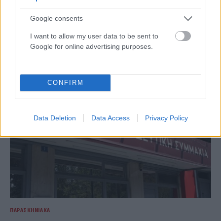
Google consents
ΠΟΛΙΤΙΚΉ
Αλεξάνδρα Σδούκου: Ο κόσμος θα κρίνει ποιος έχει
I want to allow my user data to be sent to
σοβαρό σχέδιο και ποιος μοιράζει εύκολες υποσχέσεις
Google for online advertising purposes.
ΑΝΑΡΤΗΘΗΚΕ ΑΠΟ
GMYLONAS
7 ΑΥΓΟΎΣΤΟΥ 2026
CONFIRM
Data Deletion
Data Access
Privacy Policy
ΠΑΡΑΣΚΗΝΙΑΚΆ