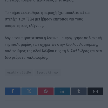
να ενεργοποιηθεί ο εκρηκτικός μηχανισμός.
Το κτήριο εκκενώθηκε, η περιοχή έχει αποκλειστεί και
στελέχη των ΤΕΕΜ μετέβησαν επιτόπου για τους
απαραίτητους ελέγχους.
Λόγω του περιστατικού η Αστυνομία προχώρησε σε διακοπή
της κυκλοφορίας των οχημάτων στην Κυρίλου Λουκάρεως,
από το ύψος της οδού Κάλβου έως τη Λ. Αλεξάνδρας και στα
δύο ρεύματα κυκλοφορίας.
απειλή για βόμβα
Εφετείο Αθηνών
Facebook
Twitter
Pinterest
LinkedIn
Tumblr
Email