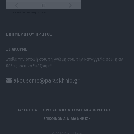
Τα
πρωτοσέλιδα
των
εφημερίδων
ΕΝΗΜΕΡΩΣΟΥ ΠΡΩΤΟΣ
ΣΕ ΑΚΟΥΜΕ
Στείλε την άποψή σου, τη γνώμη σου, την καταγγελία σου, ή αν
θέλεις κάτι να "ψάξουμε".
akouseme@paraskhnio.gr
ΤΑΥΤΟΤΗΤΑ
ΟΡΟΙ ΧΡΗΣΗΣ & ΠΟΛΙΤΙΚΗ ΑΠΟΡΡΗΤΟΥ
ΕΠΙΚΟΙΝΩΝΙΑ & ΔΙΑΦΗΜΙΣΗ
© 2026 Paraskhnio