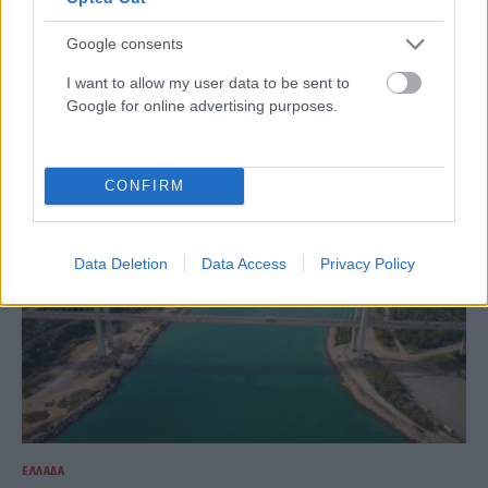
Google consents
ΕΛΛΆΔΑ
Marfin: Μετά τις 22:00 η άφιξη της 46χρονης στην
I want to allow my user data to be sent to
Ελλάδα – Θα οδηγηθεί στη ΓΑΔΑ (video)
Google for online advertising purposes.
ΑΝΑΡΤΗΘΗΚΕ ΑΠΟ
ΆΛΚΗΣΤΗ ΓΑΤΟΠΟΎΛΟΥ
6 ΑΥΓΟΎΣΤΟΥ 2026
CONFIRM
Data Deletion
Data Access
Privacy Policy
ΕΛΛΆΔΑ