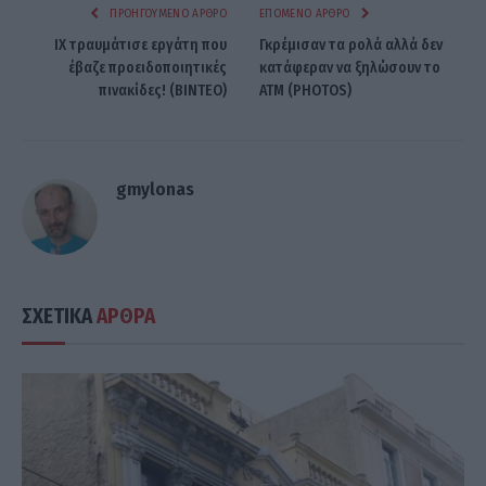
ΠΡΟΗΓΟΎΜΕΝΟ ΆΡΘΡΟ
ΕΠΌΜΕΝΟ ΆΡΘΡΟ
ΙΧ τραυμάτισε εργάτη που
Γκρέμισαν τα ρολά αλλά δεν
έβαζε προειδοποιητικές
κατάφεραν να ξηλώσουν το
πινακίδες! (ΒΙΝΤΕΟ)
ΑΤΜ (PHOTOS)
gmylonas
ΣΧΕΤΙΚΑ
ΑΡΘΡΑ