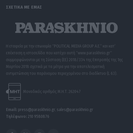
ΣΧΕΤΙΚΑ ΜΕ ΕΜΑΣ
Η εταιρεία με την επωνυμία “POLITICAL MEDIA GROUP A.E.” και κατ’
επέκταση η ιστοσελίδα που κατέχει αυτή “www.paraskhnio.gr”
συμμορφώνονται με τη Σύσταση (ΕΕ) 2018/334 της Επιτροπής της 1ης
Μαρτίου 2018 σχετικά με τα μέτρα για την αποτελεσματική
αντιμετώπιση του παράνομου περιεχομένου στο διαδίκτυο (L 63).
Μοναδικός αριθμός Μ.Η.Τ. 262047
Email:
press@paraskhnio.gr
,
sales@paraskhnio.gr
Τηλέφωνο:
210 9580876