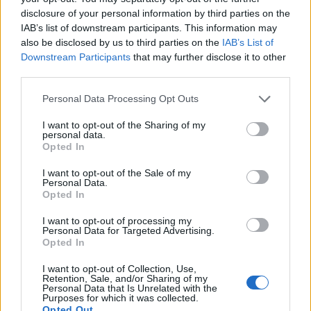
disclosure of your personal information by third parties on the
IAB’s list of downstream participants. This information may
also be disclosed by us to third parties on the
IAB’s List of
Downstream Participants
that may further disclose it to other
ΕΛΛΆΔΑ
third parties.
Ναύπλιο: Στη φυλακή οι δύο κατηγορούμενοι για τη
Please note that this website/app uses one or more Google
Personal Data Processing Opt Outs
δολοφονία του 58χρονου ψυχολόγου
services and may gather and store information including but
not limited to your visit or usage behaviour. You may click to
I want to opt-out of the Sharing of my
ΑΝΑΡΤΗΘΗΚΕ ΑΠΟ
ΆΛΚΗΣΤΗ ΓΑΤΟΠΟΎΛΟΥ
6 ΑΥΓΟΎΣΤΟΥ 2026
personal data.
grant or deny consent to Google and its third-party tags to
Opted In
use your data for below specified purposes in below Google
consent section.
I want to opt-out of the Sale of my
Personal Data.
Opted In
I want to opt-out of processing my
Personal Data for Targeted Advertising.
Opted In
I want to opt-out of Collection, Use,
Retention, Sale, and/or Sharing of my
Personal Data that Is Unrelated with the
Purposes for which it was collected.
Opted Out