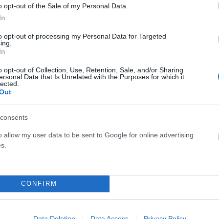
o opt-out of the Sale of my Personal Data.
In
to opt-out of processing my Personal Data for Targeted
ing.
In
o opt-out of Collection, Use, Retention, Sale, and/or Sharing
ersonal Data that Is Unrelated with the Purposes for which it
lected.
Out
consents
o allow my user data to be sent to Google for online advertising
s.
CONFIRM
Data Deletion
Data Access
Privacy Policy