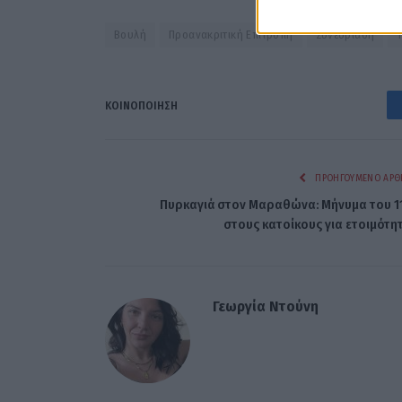
Βουλή
Προανακριτική Επιτροπή
Συνεδρίαση
ΚΟΙΝΟΠΟΊΗΣΗ
ΠΡΟΗΓΟΎΜΕΝΟ ΆΡΘ
Πυρκαγιά στον Μαραθώνα: Μήνυμα του 1
στους κατοίκους για ετοιμότη
Γεωργία Ντούνη