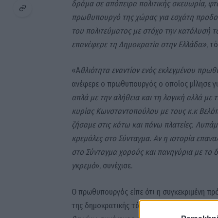
δράμα σε απόπειρα πολιτικής σκευωρία, φτ
πρωθυπουργό της χώρας για εσχάτη προδοσ
του πολιτεύματος με στόχο την κατάλυσή το
επανέφερε τη Δημοκρατία στην Ελλάδα»
, τ
«Α
θλιότητα εναντίον ενός εκλεγμένου πρωθ
ανέφερε ο πρωθυπουργός ο οποίος μίλησε γι
απλά με την αλήθεια και τη λογική αλλά με τ
κυρίας Κωνσταντοπούλου με τους κ.κ Βελόπο
ζήσαμε στις κάτω και πάνω πλατείες. Λυπάμ
κρεμάλες στο Σύνταγμα. Αν η ιστορία επαν
στο Σύνταγμα χορούς και πανηγύρια με το 
γκρεμό
», συνέχισε.
Ο πρωθυπουργός είπε ότι η συγκεκριμένη πρ
της δημοκρατικής τάξης. «
Δεν πρόκειται να