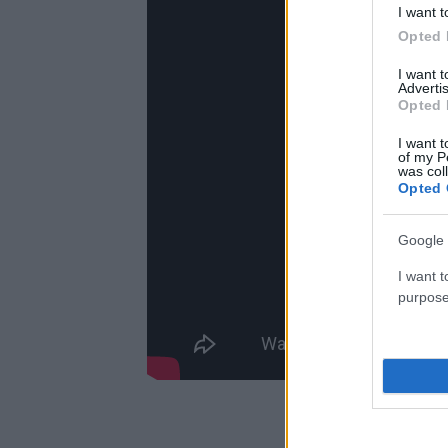
I want t
Opted 
I want 
Advertis
Opted 
I want t
of my P
was col
Opted 
Google 
I want t
purpose