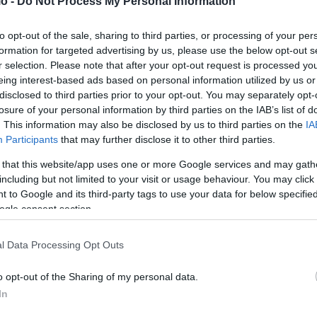
η του πολιτικού διαλόγου. Αν μπαίναμε στη δική σας
o -
Do Not Process My Personal Information
ζούγκλα στην οποία θα επικρατεί εκείνος ή εκείνη με το
to opt-out of the sale, sharing to third parties, or processing of your per
νισμό. Αυτό δεν θα ήταν δημοκρατία αλλά εφιαλτική
formation for targeted advertising by us, please use the below opt-out s
σχάτη προδοσία, για κανέναν κακούργημα , για καμία άλλη
r selection. Please note that after your opt-out request is processed y
eing interest-based ads based on personal information utilized by us or
disclosed to third parties prior to your opt-out. You may separately opt-
losure of your personal information by third parties on the IAB’s list of
ε αυτό το δράμα μπορεί να φέρει μόνο η ανεξάρτητη
. This information may also be disclosed by us to third parties on the
IA
 φορά εδώ για να καταγγείλω μια αντιπολίτευση που επί
Participants
that may further disclose it to other third parties.
 από ένα τραγικό δυστύχημα. Ένα στόχο έχετε με αφορμή
 that this website/app uses one or more Google services and may gath
ρνηση και ο Μητσοτάκης. Προσπάθεια να μετατραπεί το
including but not limited to your visit or usage behaviour. You may click 
 to Google and its third-party tags to use your data for below specifi
 η πραγματικότητα και διέλυσε τους μύθους. Πού πήγαν
ogle consent section.
κ. Βελόπουλε τα βαγόνια φαντάσματα, τα όπλα μυστήρια,
ωρυχία άσχετων μεταξύ τους περιστατικών. Μέχρι και
l Data Processing Opt Outs
ρνηση και σε εμένα προσωπικά. Και το μπάζωμα
o opt-out of the Sharing of my personal data.
In