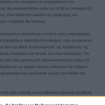
άνοντας στο πιο ακραίο, να κατηγορήσουν τον
ία. Να συκοφαντήσουν εμένα και τη ΝΔ ως υπονομευτές
υς. Είναι αθλιότητα εναντίον της παράταξης που
όνισε ο Κυριάκος Μητσοτάκης.
υπουργού με συντριπτική εντολή σε τρεις αναμετρήσεις
»,
α σύμπραξη σε πρωτοβουλία λαϊκισμού. «
Δεν συγκρούεται
ην ίδια την ηθική. Ο συνεταιρισμός της τοξικότητας της
υλο, Κασσελάκη και Νατσιό. Δεν είναι καινούργιος. Τον
αι αλλά δέκα χρόνια μετά κάποιοι νοσταλγούν ακόμα τις
αλαμβάνεται ως φάρσα, κάποιοι επιδιώκουν να στήσουν
δημοψήφισμα που κινδύνευσε να ρίξει την Ελλάδα στο
όταση είναι εκτροπή του κοινοβουλευτισμού και προσβολή
 καταστήσω συνομιλητή μου κανένα συκοφάντη. Ούτε και