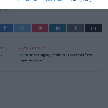
Τέμπη
Facebook
Twitter
Pinterest
LinkedIn
Tumblr
Email
ΡΟ
ΕΠΌΜΕΝΟ ΆΡΘΡΟ
12
Απίστευτο! Έφηβος παρίστανε τον ελεγκτή και
τα
«μάζευε» λεφτά!