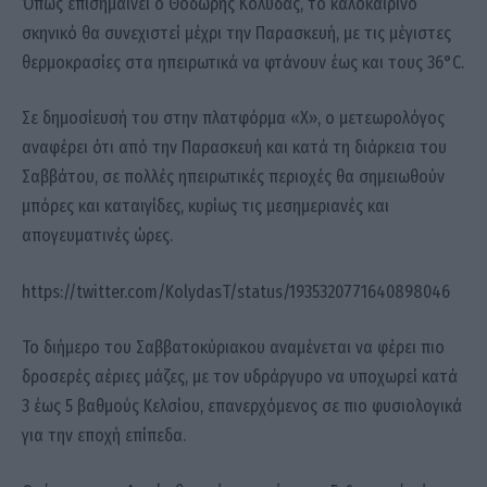
Όπως επισημαίνει ο Θοδωρής Κολυδάς, το καλοκαιρινό
σκηνικό θα συνεχιστεί μέχρι την Παρασκευή, με τις μέγιστες
θερμοκρασίες στα ηπειρωτικά να φτάνουν έως και τους 36°C.
Σε δημοσίευσή του στην πλατφόρμα «X», ο μετεωρολόγος
αναφέρει ότι από την Παρασκευή και κατά τη διάρκεια του
Σαββάτου, σε πολλές ηπειρωτικές περιοχές θα σημειωθούν
μπόρες και καταιγίδες, κυρίως τις μεσημεριανές και
απογευματινές ώρες.
https://twitter.com/KolydasT/status/1935320771640898046
Το διήμερο του Σαββατοκύριακου αναμένεται να φέρει πιο
δροσερές αέριες μάζες, με τον υδράργυρο να υποχωρεί κατά
3 έως 5 βαθμούς Κελσίου, επανερχόμενος σε πιο φυσιολογικά
για την εποχή επίπεδα.