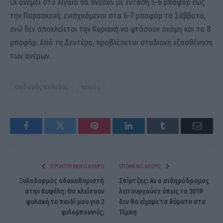
Οι άνεμοι στο Αιγαίο θα πνέουν με ένταση 5-6 μποφόρ έως
την Παρασκευή, ενισχυόμενοι στα 6-7 μποφόρ το Σάββατο,
ενώ δεν αποκλείεται την Κυριακή να φτάσουν ακόμη και τα 8
μποφόρ. Από τη Δευτέρα, προβλέπεται σταδιακή εξασθένηση
των ανέμων.
Θοδωρής Κολυδάς
καιρός
Facebook
Twitter
Pinterest
LinkedIn
Tumblr
Email
ΠΡΟΗΓΟΎΜΕΝΟ ΆΡΘΡΟ
ΕΠΌΜΕΝΟ ΆΡΘΡΟ
Ξυλοδαρμός οδοκαθαριστή
Σπίρτζης: Αν ο σιδηρόδρομος
στην Κυψέλη: Θα κλείσουν
λειτουργούσε όπως το 2019
φυλακή το παιδί μου για 2
δεν θα είχαμε τα θύματα στα
ψιλομπουνιές;
Τέμπη