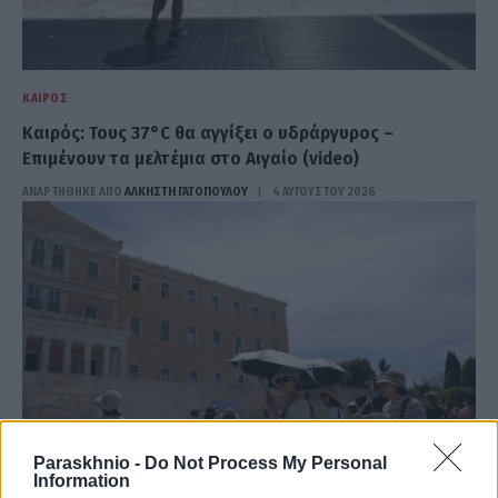
ΚΑΙΡΌΣ
Καιρός: Τους 37°C θα αγγίξει ο υδράργυρος –
Επιμένουν τα μελτέμια στο Αιγαίο (video)
ΑΝΑΡΤΗΘΗΚΕ ΑΠΟ
ΆΛΚΗΣΤΗ ΓΑΤΟΠΟΎΛΟΥ
4 ΑΥΓΟΎΣΤΟΥ 2026
Paraskhnio -
Do Not Process My Personal
Information