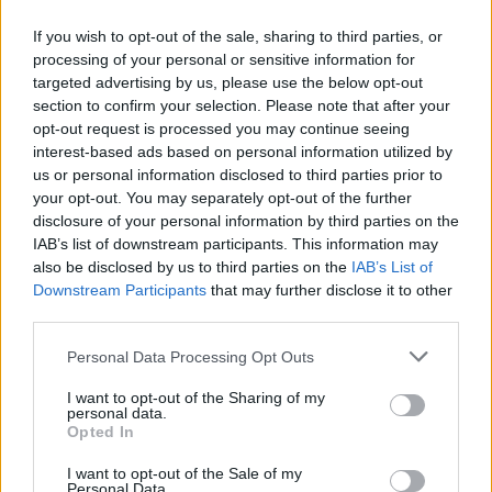
ΚΑΙΡΌΣ
If you wish to opt-out of the sale, sharing to third parties, or
processing of your personal or sensitive information for
Καιρός: Έρχεται νέα θερμή εισβολή – Πού και πότε θα
targeted advertising by us, please use the below opt-out
«χτυπήσει» 40άρια (video)
section to confirm your selection. Please note that after your
ΑΝΑΡΤΗΘΗΚΕ ΑΠΟ
ΆΛΚΗΣΤΗ ΓΑΤΟΠΟΎΛΟΥ
26 ΙΟΥΛΊΟΥ 2026
opt-out request is processed you may continue seeing
interest-based ads based on personal information utilized by
us or personal information disclosed to third parties prior to
your opt-out. You may separately opt-out of the further
disclosure of your personal information by third parties on the
IAB’s list of downstream participants. This information may
also be disclosed by us to third parties on the
IAB’s List of
Downstream Participants
that may further disclose it to other
third parties.
Please note that this website/app uses one or more Google
Personal Data Processing Opt Outs
services and may gather and store information including but
not limited to your visit or usage behaviour. You may click to
I want to opt-out of the Sharing of my
personal data.
grant or deny consent to Google and its third-party tags to
Opted In
use your data for below specified purposes in below Google
ΕΛΛΆΔΑ
consent section.
I want to opt-out of the Sale of my
Personal Data.