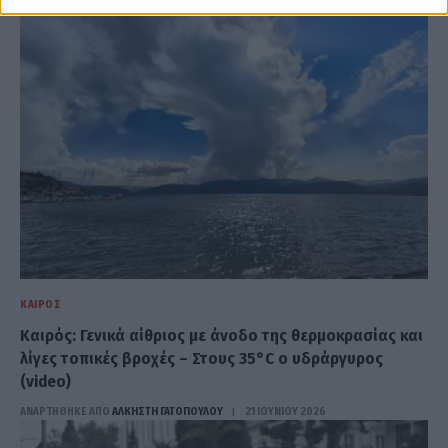
ΚΑΙΡΌΣ
Καιρός: Γενικά αίθριος με άνοδο της θερμοκρασίας και
λίγες τοπικές βροχές – Στους 35°C ο υδράργυρος
(video)
ΑΝΑΡΤΗΘΗΚΕ ΑΠΟ
ΆΛΚΗΣΤΗ ΓΑΤΟΠΟΎΛΟΥ
21 ΙΟΥΝΊΟΥ 2026