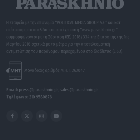
Η εταιρεία με την επωνυμία “POLITICAL MEDIA GROUP A.E.” και κατ’
επέκταση η ιστοσελίδα που κατέχει αυτή “www.paraskhnio.gr”
συμμορφώνονται με τη Σύσταση (ΕΕ) 2018/334 της Επιτροπής της 1ης
Μαρτίου 2018 σχετικά με τα μέτρα για την αποτελεσματική
αντιμετώπιση του παράνομου περιεχομένου στο διαδίκτυο (L 63).
Μοναδικός αριθμός Μ.Η.Τ. 262047
Email:
press@paraskhnio.gr
,
sales@paraskhnio.gr
Τηλέφωνο:
210 9580876
Facebook
X
Instagram
YouTube
(Twitter)