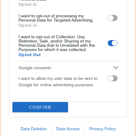
Καιρός: «Διχάζεται» η χώρα σήμερα – Βροχές και
Opted In
καταιγίδες στα βόρεια, καλοκαιρία στα υπόλοιπα
I want to opt-out of processing my
ΑΝΑΡΤΗΘΗΚΕ ΑΠΟ
ΣΤΈΛΛΑ ΛΊΤΑΙΝΑ
9 ΙΟΥΛΊΟΥ 2026
Personal Data for Targeted Advertising.
Opted In
I want to opt-out of Collection, Use,
Retention, Sale, and/or Sharing of my
Personal Data that Is Unrelated with the
Purposes for which it was collected.
Opted Out
Google consents
I want to allow my user data to be sent to
Google for online advertising purposes.
CONFIRM
ΚΑΙΡΌΣ
Καιρός: Καταρρέει ο «Ωμέγα εμποδιστής» – Έρχεται
μεγάλη αλλαγή και στην Ελλάδα
Data Deletion
Data Access
Privacy Policy
ΑΝΑΡΤΗΘΗΚΕ ΑΠΟ
ΣΤΈΛΛΑ ΛΊΤΑΙΝΑ
25 ΙΟΥΝΊΟΥ 2026