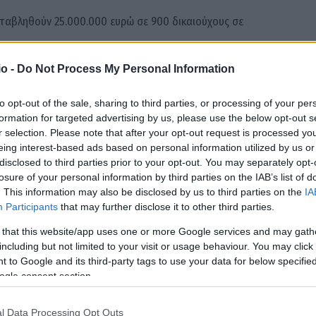
 καταβληθούν 25.000.000 ευρώ σε 900 δικαιούχους σε
o -
Do Not Process My Personal Information
to opt-out of the sale, sharing to third parties, or processing of your per
ια καταβολή επιδομάτων ανεργίας και λοιπών επιδομάτων.
formation for targeted advertising by us, please use the below opt-out s
r selection. Please note that after your opt-out request is processed y
eing interest-based ads based on personal information utilized by us or
οτούμενη άδεια μητρότητας.
disclosed to third parties prior to your opt-out. You may separately opt-
losure of your personal information by third parties on the IAB’s list of
στο πλαίσιο επιδοτούμενων προγραμμάτων απασχόλησης.
. This information may also be disclosed by us to third parties on the
IA
Participants
that may further disclose it to other third parties.
άτων κοινωφελούς χαρακτήρα.
 that this website/app uses one or more Google services and may gath
including but not limited to your visit or usage behaviour. You may click 
 to Google and its third-party tags to use your data for below specifi
άμματος «Σπίτι μου».
ogle consent section.
l Data Processing Opt Outs