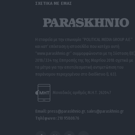
ΣΧΕΤΙΚΑ ΜΕ ΕΜΑΣ
Η εταιρεία με την επωνυμία “POLITICAL MEDIA GROUP A.E.”
και κατ’ επέκταση η ιστοσελίδα που κατέχει αυτή
“www.paraskhnio.gr” συμμορφώνονται με τη Σύσταση (ΕΕ
2018/334 της Επιτροπής της 1ης Μαρτίου 2018 σχετικά με
τα μέτρα για την αποτελεσματική αντιμετώπιση του
παράνομου περιεχομένου στο διαδίκτυο (L 63).
Μοναδικός αριθμός Μ.Η.Τ. 262047
Email:
press@paraskhnio.gr
,
sales@paraskhnio.gr
Τηλέφωνο:
210 9580876