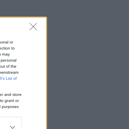
sonal or
ection to
ou may
 personal
out of the
 downstream
B’s List of
er and store
to grant or
ed purposes