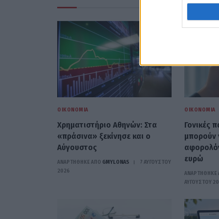
ΟΙΚΟΝΟΜΊΑ
ΟΙΚΟΝΟΜΊΑ
Χρηματιστήριο Αθηνών: Στα
Γονικές π
«πράσινα» ξεκίνησε και ο
μπορούν 
Αύγουστος
αφορολό
ευρώ
ΑΝΑΡΤΗΘΗΚΕ ΑΠΟ
GMYLONAS
7 ΑΥΓΟΎΣΤΟΥ
2026
ΑΝΑΡΤΗΘΗΚΕ 
ΑΥΓΟΎΣΤΟΥ 2