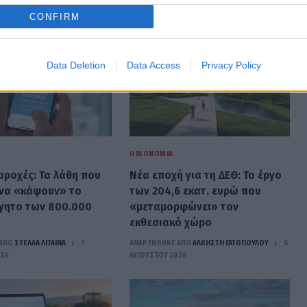
CONFIRM
Data Deletion
Data Access
Privacy Policy
ΟΙΚΟΝΟΜΊΑ
αροχές: Τα λάθη που
Νέα εποχή για τη ΔΕΘ: Το έργο
να «κάψουν» το
των 204,6 εκατ. ευρώ που
γητο των 800.000
«μεταμορφώνει» τον
εκθεσιακό χώρο
ΑΠΟ
ΣΤΈΛΛΑ ΛΊΤΑΙΝΑ
7
ΑΝΑΡΤΗΘΗΚΕ ΑΠΟ
ΆΛΚΗΣΤΗ ΓΑΤΟΠΟΎΛΟΥ
6
026
ΑΥΓΟΎΣΤΟΥ 2026