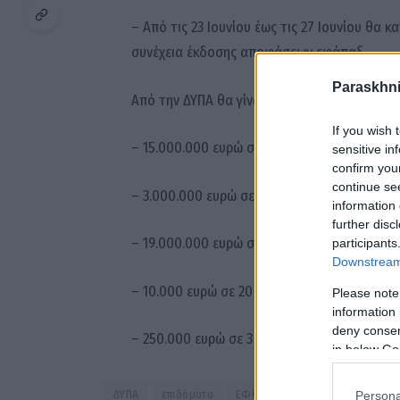
– Από τις 23 Ιουνίου έως τις 27 Ιουνίου θα
συνέχεια έκδοσης αποφάσεων εφάπαξ.
Paraskhni
Από την ΔΥΠΑ θα γίνουν οι εξής καταβολές:
If you wish 
– 15.000.000 ευρώ σε 25.000 δικαιούχους γ
sensitive in
confirm you
continue se
– 3.000.000 ευρώ σε 4.000 μητέρες για επιδ
information 
further disc
– 19.000.000 ευρώ σε 18.000 δικαιούχους 
participants
Downstream 
– 10.000 ευρώ σε 20 δικαιούχους προγραμμ
Please note
information 
deny consent
– 250.000 ευρώ σε 3 δικαιούχους του προγρ
in below Go
ΔΥΠΑ
επιδόματα
ΕΦΚΑ
Συντάξεις
Persona