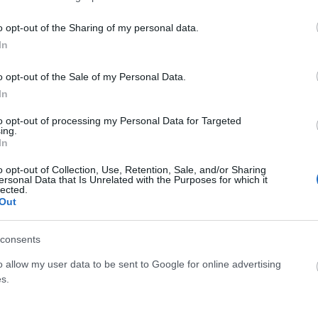
o opt-out of the Sharing of my personal data.
In
Facebook
Twitter
Pinterest
LinkedIn
Tumblr
Email
o opt-out of the Sale of my Personal Data.
In
ΡΟ
ΕΠΌΜΕΝΟ ΆΡΘΡΟ
to opt-out of processing my Personal Data for Targeted
τη
Ποιες περιοχές είναι σήμερα σε «πορτοκαλί»
ing.
In
S)
συναγερμό πυρκαγιάς
o opt-out of Collection, Use, Retention, Sale, and/or Sharing
ersonal Data that Is Unrelated with the Purposes for which it
lected.
Out
consents
o allow my user data to be sent to Google for online advertising
s.