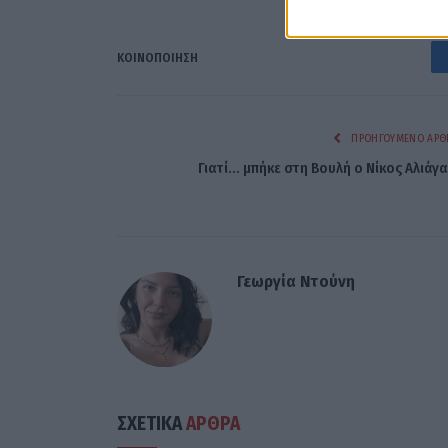
ΚΟΙΝΟΠΟΊΗΣΗ
ΠΡΟΗΓΟΎΜΕΝΟ ΆΡΘ
Γιατί… μπήκε στη Βουλή ο Νίκος Αλιάγα
Γεωργία Ντούνη
ΣΧΕΤΙΚΑ
ΑΡΘΡΑ