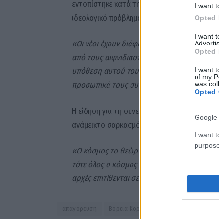
εντοπίστηκε κατά τη διάρκεια ενός τέτοιου
I want t
ιδεολογικό πρόβλημα.
Opted 
I want 
«Οι νέοι έχουν διάφορους τρόπους να αποφ
Advertis
Opted 
από τους αιφνιδιαστικούς ελέγχους των ο
I want t
υπόθεση αυτού του περιστατικού για να εκφ
of my P
was col
προσωπικά τους συναισθήματα».
Opted 
Η είδηση για τη συνεδρία ιδεολογικού αγών
Google 
ανάμεικτο σαρκασμό.
I want t
purpose
«Ο κόσμος το θεώρησε παράλογο, λέγοντας 
τότε όλος ο κόσμος είναι εκφυλισμένος’»,
εί
αρχές επιτίθενται σε ιδιωτικές εκφράσεις 
απαγόρευση
Βόρεια Κορέα
Σ’αγαπώ