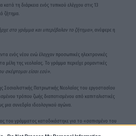
 κατά τη διάρκεια ενός τυπικού ελέγχου στις 13
ό ζήτημα.
ήρχε στο γράμμα και υπερέβαλαν το ζήτημα»
, ανέφερε η
ντα ενός νέου ενώ έλεγχαν προσωπικές ηλεκτρονικές
τα μέλη της νεολαίας. Το γράμμα περιείχε ρομαντικές
υ σκέφτομαι είσαι εσύ».
ς Σοσιαλιστικής Πατριωτικής Νεολαίας του εργοστασίου
ισμένου τρόπου ζωής διαποτισμένου από καπιταλιστικές
ς μια συνεδρία ιδεολογικού αγώνα.
έας του γράμματος καταδικάστηκε για το «σαπισμένο του
όσια μπροστά στα άλλα μέλη.