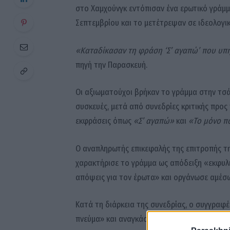
στο Χαμχούνγκ εντόπισαν ένα ερωτικό γράμμα
Σεπτεμβρίου και το μετέτρεψαν σε ιδεολογικ
«Καταδίκασαν τη φράση ‘Σ’ αγαπώ’ που υπ
πηγή την Παρασκευή.
Οι αξιωματούχοι βρήκαν το γράμμα στην τσά
συσκευές, μετά από συνεδρίες κριτικής προς 
εκφράσεις όπως
«Σ’ αγαπώ»
και
«Το μόνο πο
Ο αναπληρωτής επικεφαλής της επιτροπής τη
χαρακτήρισε το γράμμα ως απόδειξη «εκφυλ
απόψεις για τον έρωτα» και οργάνωσε αμέσω
Κατά τη διάρκεια της συνεδρίας, ο συγγραφ
πνεύμα» και αναγκάστηκε να αυτοκριθεί δημ