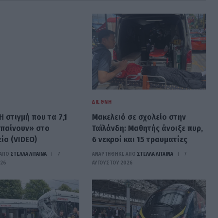
ΔΙΕΘΝΉ
Η στιγμή που τα 7,1
Μακελειό σε σχολείο στην
μπαίνουν» στο
Ταϊλάνδη: Μαθητής άνοιξε πυρ,
ίο (VIDEO)
6 νεκροί και 15 τραυματίες
ΑΠΟ
ΣΤΈΛΛΑ ΛΊΤΑΙΝΑ
7
ΑΝΑΡΤΗΘΗΚΕ ΑΠΟ
ΣΤΈΛΛΑ ΛΊΤΑΙΝΑ
7
026
ΑΥΓΟΎΣΤΟΥ 2026