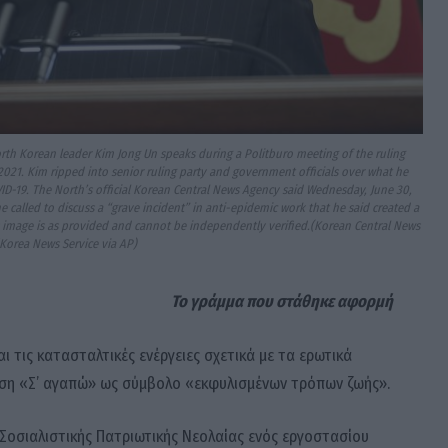
th Korean leader Kim Jong Un speaks during a Politburo meeting of the ruling
2021. Kim ripped into senior ruling party and government officials over what he
OVID-19. The North’s official Korean Central News Agency said Wednesday, June 30,
alled to discuss a “grave incident” in anti-epidemic work that he said created a
is image is as provided and cannot be independently verified.(Korean Central News
orea News Service via AP)
Το γράμμα που στάθηκε αφορμή
αι τις κατασταλτικές ενέργειες σχετικά με τα ερωτικά
ση «Σ’ αγαπώ» ως σύμβολο «εκφυλισμένων τρόπων ζωής».
Σοσιαλιστικής Πατριωτικής Νεολαίας ενός εργοστασίου