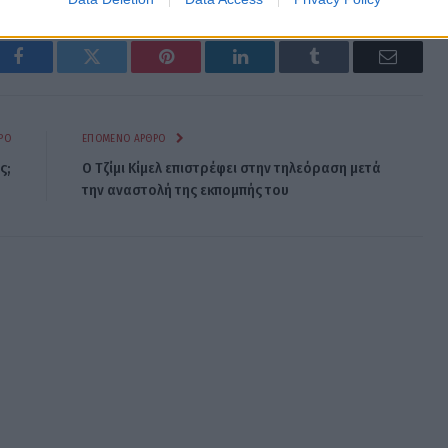
Facebook
Twitter
Pinterest
LinkedIn
Tumblr
Email
ΡΟ
ΕΠΌΜΕΝΟ ΆΡΘΡΟ
ς;
Ο Τζίμι Κίμελ επιστρέφει στην τηλεόραση μετά
την αναστολή της εκπομπής του