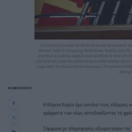
In this photo provided by the North Korean government, Nor
Workers’ Party in Pyongyang, North Korea, Tuesday, June 29, 
described as a serious lapse in national efforts to fend off C
2021 that Kim made the comments during the meeting, which he c
“huge crisis” for the country and its people. The content of th
Agency/K
ΚΟΙΝΟΠΟΊΗΣΗ
Η Βόρεια Κορέα έχει εντείνει τους ελέγχους κ
γράμματα των νέων, καταδικάζοντας τη φρά
Σύμφωνα με πληροφορίες αξιωματούχοι της 