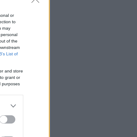
sonal or
ection to
ou may
 personal
out of the
 downstream
B’s List of
er and store
to grant or
ed purposes