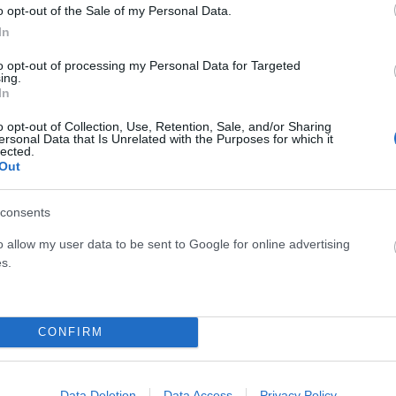
 ελέγχου, όπου μια απλή έκφραση στοργής μετατράπηκε σε
o opt-out of the Sale of my Personal Data.
In
to opt-out of processing my Personal Data for Targeted
ύγουν τον εντοπισμό, αλλά δεν μπορούν να ξεφύγουν
ing.
In
ργανώσεών τους»
, τόνισε η πηγή.
«Η νεολαία έκανε μεγάλη
o opt-out of Collection, Use, Retention, Sale, and/or Sharing
οβίσει τους νέους και να καταπνίξει ακόμη και τα
ersonal Data that Is Unrelated with the Purposes for which it
lected.
Out
α διαδόθηκε γρήγορα, πυροδοτώντας δημόσια κριτική με
consents
o allow my user data to be sent to Google for online advertising
s.
πράγματα όπως ‘αν το “σ’ αγαπώ” είναι εκφυλισμένο,
πε η πηγή
. «Οι περισσότεροι δεν καταλαβαίνουν γιατί οι
συναισθημάτων».
CONFIRM
Data Deletion
Data Access
Privacy Policy