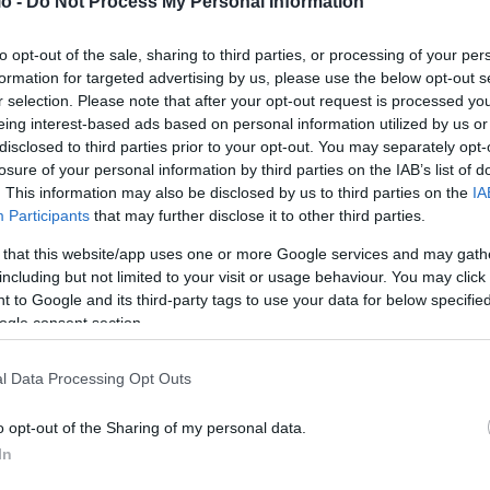
o -
Do Not Process My Personal Information
λλά λένε λιγότερο το ‘σ’ αγαπώ’»
, εξήγησε η πηγή.
«Το
to opt-out of the sale, sharing to third parties, or processing of your per
ατα που δεν μπορούσε να εκφράσει φωναχτά, όμως οι
formation for targeted advertising by us, please use the below opt-out s
ημα. Τα υπόλοιπα μέλη της νεολαίας παρακολουθούσαν
r selection. Please note that after your opt-out request is processed y
eing interest-based ads based on personal information utilized by us or
ν χαλασμένα αγγουριά».
disclosed to third parties prior to your opt-out. You may separately opt-
losure of your personal information by third parties on the IAB’s list of
. This information may also be disclosed by us to third parties on the
IA
Participants
that may further disclose it to other third parties.
 that this website/app uses one or more Google services and may gath
including but not limited to your visit or usage behaviour. You may click 
κτικά ξένη ψυχαγωγία — μουσική, ταινίες και τηλεοπτικές
 to Google and its third-party tags to use your data for below specifi
 χωρίς να δίνουν ιδιαίτερη σημασία στην προέλευση. Οι
ogle consent section.
η του Νόμου για την Απόρριψη της Αντιδραστικής
μου για την Εκπαιδευτική Εγγύηση της Νεολαίας (2021).
l Data Processing Opt Outs
o opt-out of the Sharing of my personal data.
ς οργανώσεις να πραγματοποιούν αιφνιδιαστικούς ελέγχους
In
υν την κατανάλωση ξένου περιεχομένου. Το ερωτικό γράμμα