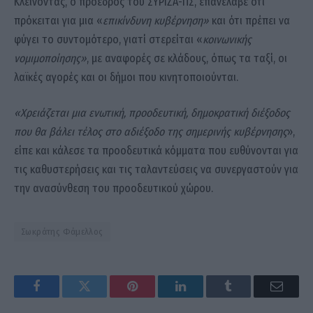
Κλείνοντας, ο πρόεδρος του ΣΥΡΙΖΑ-ΠΣ, επανέλαβε ότι
πρόκειται για μια «
επικίνδυνη κυβέρνηση»
και ότι πρέπει να
φύγει το συντομότερο, γιατί στερείται «
κοινωνικής
νομιμοποίησης»
, με αναφορές σε κλάδους, όπως τα ταξί, οι
λαϊκές αγορές και οι δήμοι που κινητοποιούνται.
«Χρειάζεται μια ενωτική, προοδευτική, δημοκρατική διέξοδος
που θα βάλει τέλος στο αδιέξοδο της σημερινής κυβέρνησης
»,
είπε και κάλεσε τα προοδευτικά κόμματα που ευθύνονται για
τις καθυστερήσεις και τις ταλαντεύσεις να συνεργαστούν για
την ανασύνθεση του προοδευτικού χώρου.
Σωκράτης Φάμελλος
Facebook
Twitter
Pinterest
LinkedIn
Tumblr
Email