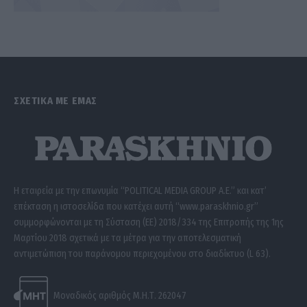
ΣΧΕΤΙΚΑ ΜΕ ΕΜΑΣ
Η εταιρεία με την επωνυμία “POLITICAL MEDIA GROUP A.E.” και κατ’
επέκταση η ιστοσελίδα που κατέχει αυτή “www.paraskhnio.gr”
συμμορφώνονται με τη Σύσταση (ΕΕ) 2018/334 της Επιτροπής της 1ης
Μαρτίου 2018 σχετικά με τα μέτρα για την αποτελεσματική
αντιμετώπιση του παράνομου περιεχομένου στο διαδίκτυο (L 63).
Μοναδικός αριθμός Μ.Η.Τ. 262047