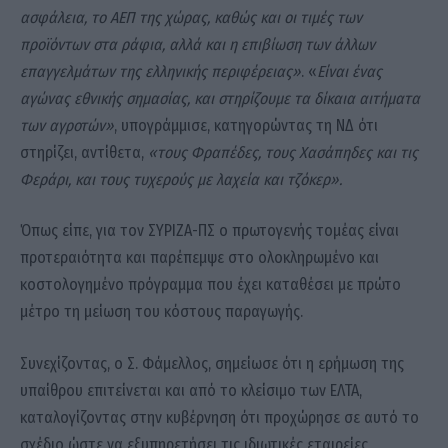
ασφάλεια, το ΑΕΠ της χώρας, καθώς και οι τιμές των
προϊόντων στα ράφια, αλλά και η επιβίωση των άλλων
επαγγελμάτων της ελληνικής περιφέρειας»
. «
Είναι ένας
αγώνας εθνικής σημασίας, και στηρίζουμε τα δίκαια αιτήματα
των αγροτών»
, υπογράμμισε, κατηγορώντας τη ΝΔ ότι
στηρίζει, αντίθετα,
«τους Φραπέδες, τους Χασάπηδες και τις
Φεράρι, και τους τυχερούς με λαχεία και τζόκερ».
Όπως είπε, για τον ΣΥΡΙΖΑ-ΠΣ ο πρωτογενής τομέας είναι
προτεραιότητα και παρέπεμψε στο ολοκληρωμένο και
κοστολογημένο πρόγραμμα που έχει καταθέσει με πρώτο
μέτρο τη μείωση του κόστους παραγωγής.
Συνεχίζοντας, ο Σ. Φάμελλος, σημείωσε ότι η ερήμωση της
υπαίθρου επιτείνεται και από το κλείσιμο των ΕΛΤΑ,
καταλογίζοντας στην κυβέρνηση ότι προχώρησε σε αυτό το
σχέδιο ώστε να εξυπηρετήσει τις ιδιωτικές εταιρείες