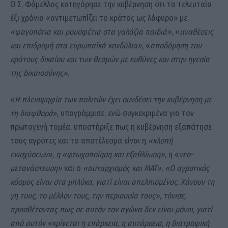
Ο Σ. Φάμελλος κατηγόρησε την κυβέρνηση ότι τα τελευταία
έξι χρόνια «αντιμετωπίζει το κράτος ως λάφυρο» με
«φαγοπότια και ρουσφέτια στα γαλάζια παιδιά»
, «
αναθέσεις
και επιδρομή στα ευρωπαϊκά κονδύλια»,
«
αποδόμηση του
κράτους δικαίου και των θεσμών με ευθύνες και στην ηγεσία
της δικαιοσύνης».
«
Η πλειοψηφία των πολιτών έχει συνδέσει την κυβέρνηση με
τη διαφθορά
», υπογράμμισε, ενώ συγκεκριμένα για τον
πρωτογενή τομέα, υποστήριξε πως η κυβέρνηση εξαπάτησε
τους αγρότες και το αποτέλεσμα είναι η
«κλοπή
ενισχύσεων», η «φτωχοποίηση και εξαθλίωση»,
η «
νεο-
μετανάστευση»
και ο
«αυταρχισμός και ΜΑΤ». «Ο αγροτικός
κόσμος είναι στα μπλόκα, γιατί είναι απελπισμένος. Χάνουν τη
γη τους, το μέλλον τους, την περιουσία τους», τόνισε,
προσθέτοντας πως σε αυτόν τον αγώνα δεν είναι μόνοι, γιατί
από αυτόν «κρίνεται η επάρκεια, η αυτάρκεια, η διατροφική