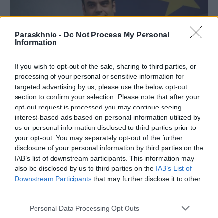
Paraskhnio -
Do Not Process My Personal
Information
If you wish to opt-out of the sale, sharing to third parties, or
processing of your personal or sensitive information for
targeted advertising by us, please use the below opt-out
section to confirm your selection. Please note that after your
opt-out request is processed you may continue seeing
ΠΟΛΙΤΙΚΉ
interest-based ads based on personal information utilized by
Νέο σχέδιο για την ενεργειακή θωράκιση της χώρας: Η
us or personal information disclosed to third parties prior to
Ελλάδα ζητά επέκταση της ρήτρας διαφυγής
your opt-out. You may separately opt-out of the further
disclosure of your personal information by third parties on the
ΑΝΑΡΤΗΘΗΚΕ ΑΠΟ
NEWSROOM
6 ΑΥΓΟΎΣΤΟΥ 2026
IAB’s list of downstream participants. This information may
also be disclosed by us to third parties on the
IAB’s List of
Downstream Participants
that may further disclose it to other
third parties.
Please note that this website/app uses one or more Google
Personal Data Processing Opt Outs
services and may gather and store information including but