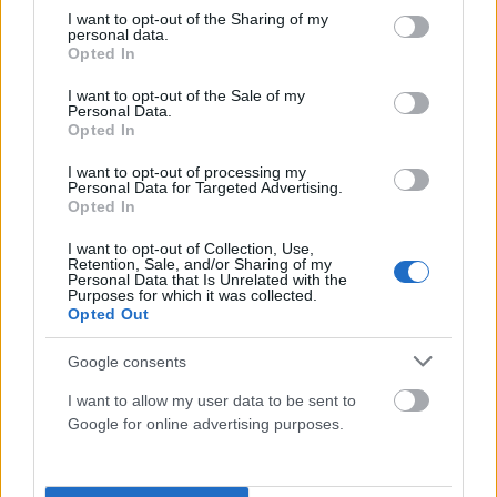
not limited to your visit or usage behaviour. You may click to
I want to opt-out of the Sharing of my
personal data.
grant or deny consent to Google and its third-party tags to
Opted In
use your data for below specified purposes in below Google
consent section.
I want to opt-out of the Sale of my
Personal Data.
Opted In
I want to opt-out of processing my
ΠΟΛΙΤΙΚΉ
Personal Data for Targeted Advertising.
Opted In
Το μεγάλο γαλλικό «ναι» στο καλώδιο Ελλάδας –
Κύπρου
I want to opt-out of Collection, Use,
Retention, Sale, and/or Sharing of my
Personal Data that Is Unrelated with the
ΑΝΑΡΤΗΘΗΚΕ ΑΠΟ
NEWSROOM
6 ΑΥΓΟΎΣΤΟΥ 2026
Purposes for which it was collected.
Opted Out
Google consents
I want to allow my user data to be sent to
Google for online advertising purposes.