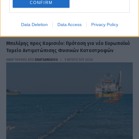
CONFIRM
Data Deletion
Data Access
Privacy Policy
ΠΟΛΙΤΙΚΉ
Μπελέρης προς Κομισιόν: Πρόταση για νέο Ευρωπαϊκό
Ταμείο Αντιμετώπισης Φυσικών Καταστροφών
ΑΝΑΡΤΗΘΗΚΕ ΑΠΟ
DKATSAMADOU
5 ΑΥΓΟΎΣΤΟΥ 2026