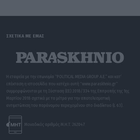
ΣΧΕΤΙΚΑ ΜΕ ΕΜΑΣ
Η εταιρεία με την επωνυμία “POLITICAL MEDIA GROUP A.E.” και κατ’
επέκταση η ιστοσελίδα που κατέχει αυτή “www.paraskhnio.gr”
συμμορφώνονται με τη Σύσταση (ΕΕ) 2018/334 της Επιτροπής της 1ης
Μαρτίου 2018 σχετικά με τα μέτρα για την αποτελεσματική
αντιμετώπιση του παράνομου περιεχομένου στο διαδίκτυο (L 63).
Μοναδικός αριθμός Μ.Η.Τ. 262047