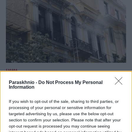
ΕΛΛΆΔΑ
Marfin: Έφτασε στην Ελλάδα η 46χρονη κατηγορούμενη
Paraskhnio -
Do Not Process My Personal
– Αύριο οδηγείται στην Εισαγγελία
Information
ΑΝΑΡΤΗΘΗΚΕ ΑΠΟ
ΆΛΚΗΣΤΗ ΓΑΤΟΠΟΎΛΟΥ
6 ΑΥΓΟΎΣΤΟΥ 2026
If you wish to opt-out of the sale, sharing to third parties, or
processing of your personal or sensitive information for
targeted advertising by us, please use the below opt-out
section to confirm your selection. Please note that after your
opt-out request is processed you may continue seeing