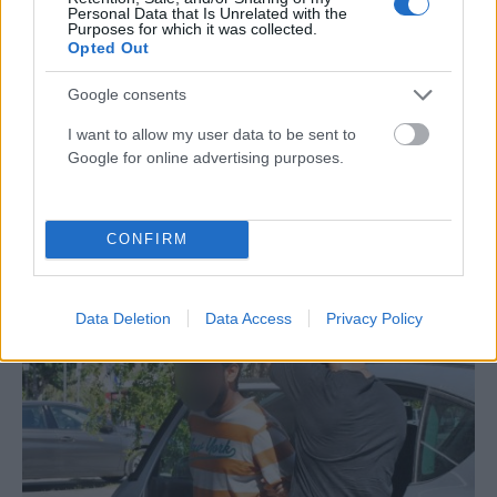
Personal Data that Is Unrelated with the
Purposes for which it was collected.
Opted Out
Google consents
I want to allow my user data to be sent to
Google for online advertising purposes.
ΔΙΕΘΝΉ
Σύγκρουση τραμ στη Γερμανία: Τουλάχιστον 25
τραυματίες, σε κρίσιμη κατάσταση οι 3
CONFIRM
ΑΝΑΡΤΗΘΗΚΕ ΑΠΟ
ΆΛΚΗΣΤΗ ΓΑΤΟΠΟΎΛΟΥ
6 ΑΥΓΟΎΣΤΟΥ 2026
Data Deletion
Data Access
Privacy Policy