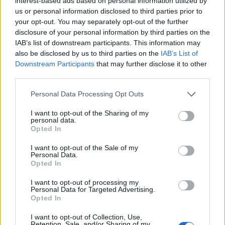
interest-based ads based on personal information utilized by
us or personal information disclosed to third parties prior to
your opt-out. You may separately opt-out of the further
disclosure of your personal information by third parties on the
IAB’s list of downstream participants. This information may
also be disclosed by us to third parties on the
IAB’s List of
Downstream Participants
that may further disclose it to other
third parties.
ΕΛΛΆΔΑ
Please note that this website/app uses one or more Google
Personal Data Processing Opt Outs
services and may gather and store information including but
Κυψέλη: Το συγκινητικό αντίο της οικογένειας της Λίσα
not limited to your visit or usage behaviour. You may click to
I want to opt-out of the Sharing of my
– «Αφιέρωσε τη ζωή της στους ανθρώπους που είχαν
personal data.
grant or deny consent to Google and its third-party tags to
ανάγκη»
Opted In
use your data for below specified purposes in below Google
consent section.
ΑΝΑΡΤΗΘΗΚΕ ΑΠΟ
ΆΛΚΗΣΤΗ ΓΑΤΟΠΟΎΛΟΥ
6 ΑΥΓΟΎΣΤΟΥ 2026
I want to opt-out of the Sale of my
Personal Data.
Opted In
I want to opt-out of processing my
Personal Data for Targeted Advertising.
Opted In
I want to opt-out of Collection, Use,
Retention, Sale, and/or Sharing of my