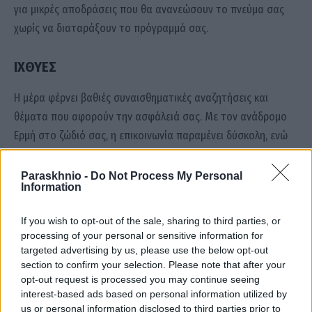
για μικρές αποδράσεις που θα ανανεώσουν το πνεύμα σας
χωρίς να διαταράξουν το πρόγραμμά σας.
ΙΧΘΥΕΣ
Η μέρα φέρνει βαθιές συναισθηματικές αναζητήσεις και
θέματα που αφορούν την ασφάλειά σας. Με τον ανάδρομο
Ερμή στο ζώδιό σας, η επικοινωνία παραμένει δύσκολη, ενώ
θα πρέπει να δώσετε προσοχή, ώστε να μην παρεξηγήσετε
τις προθέσεις των άλλων. Μείνετε πιστοί στις αξίες σας και
Paraskhnio -
Do Not Process My Personal
Information
μην παρασύρεστε από πρόσκαιρους ενθουσιασμούς.
If you wish to opt-out of the sale, sharing to third parties, or
processing of your personal or sensitive information for
Αλεξάνδρα Καρτά
αστρολογικές προβλέψεις
Ζώδια
targeted advertising by us, please use the below opt-out
section to confirm your selection. Please note that after your
opt-out request is processed you may continue seeing
interest-based ads based on personal information utilized by
Facebook
Twitter
Pinterest
LinkedIn
Tumblr
Email
us or personal information disclosed to third parties prior to