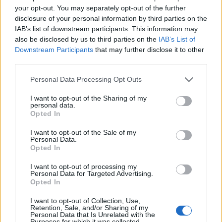
your opt-out. You may separately opt-out of the further
disclosure of your personal information by third parties on the
ΠΡΟΗΓΟΎΜΕΝΟ ΆΡΘΡΟ
ΕΠΌΜΕΝΟ ΆΡΘΡΟ
IAB’s list of downstream participants. This information may
Έρχεται νέο κύμα κακοκαιρίας
Καιρός 5/3: Νεφώσεις, τοπικές
also be disclosed by us to third parties on the
IAB’s List of
– Πού και πότε θα «χτυπήσει»
βροχές και καταιγίδες σήμερα
Downstream Participants
that may further disclose it to other
Πέμπτη
third parties.
Please note that this website/app uses one or more Google
Personal Data Processing Opt Outs
services and may gather and store information including but
not limited to your visit or usage behaviour. You may click to
I want to opt-out of the Sharing of my
ddarda
personal data.
grant or deny consent to Google and its third-party tags to
Opted In
use your data for below specified purposes in below Google
consent section.
I want to opt-out of the Sale of my
Personal Data.
Opted In
ΣΧΕΤΙΚΑ
ΑΡΘΡΑ
I want to opt-out of processing my
Personal Data for Targeted Advertising.
Opted In
I want to opt-out of Collection, Use,
Retention, Sale, and/or Sharing of my
Personal Data that Is Unrelated with the
Purposes for which it was collected.