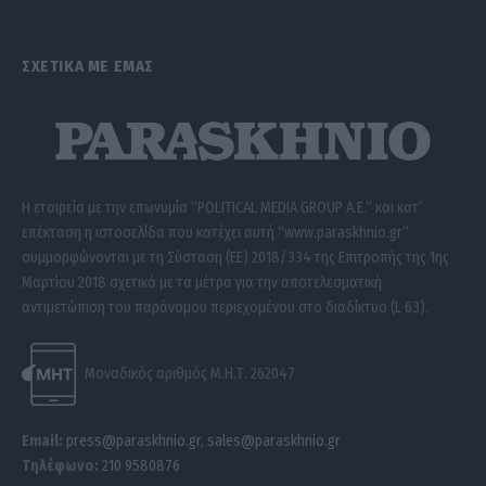
ΣΧΕΤΙΚΑ ΜΕ ΕΜΑΣ
Η εταιρεία με την επωνυμία “POLITICAL MEDIA GROUP A.E.” και κατ’
επέκταση η ιστοσελίδα που κατέχει αυτή “www.paraskhnio.gr”
συμμορφώνονται με τη Σύσταση (ΕΕ) 2018/334 της Επιτροπής της 1ης
Μαρτίου 2018 σχετικά με τα μέτρα για την αποτελεσματική
αντιμετώπιση του παράνομου περιεχομένου στο διαδίκτυο (L 63).
Μοναδικός αριθμός Μ.Η.Τ. 262047
Email:
press@paraskhnio.gr
,
sales@paraskhnio.gr
Τηλέφωνο:
210 9580876