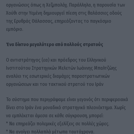
οργανώσεις όπως η Χεζμπολάχ. Παράλληλα, η παρουσία των
Χούθι στην Υεμένη δημιουργεί πίεση στις θαλάσσιες οδούς
της Ερυθράς Θάλασσας, επηρεάζοντας το παγκόσμιο
εμπόριο.
Ένα δίκτυο μεγαλύτερο από πολλούς στρατούς
Ο αντιστράτηγος (εα) και πρόεδρος του Ελληνικού
Ινστιτούτου Στρατηγικών Μελετών Ιωάννης Μπαλτζώης
αναλύει τις εσωτερικές διαμάχες παραστρατιωτικών
οργανώσεων και του τακτικού στρατού του Ιράν
Το σύστημα που περιγράψαμε είναι γεγονός ότι περιφερειακά
δίνει στο Ιράν ένα μοναδικό στρατηγικό πλεονέκτημα. Χωρίς
να εμπλέκεται άμεσα σε κάθε σύγκρουση, μπορεί:
* Να επηρεάζει πολεμικές εξελίξεις σε πολλές χώρες.
* Να ανοίγει πολλαπλά μέτωπα ταυτόχρονα.