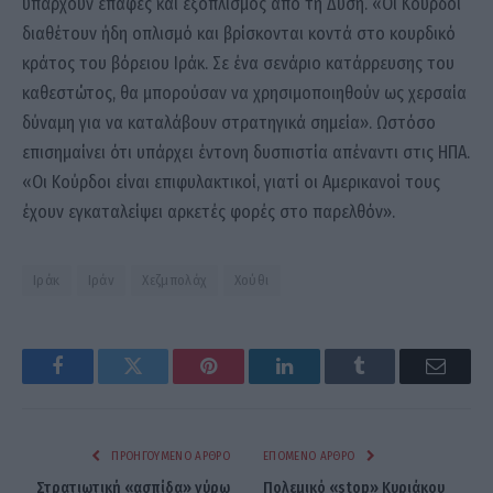
υπάρχουν επαφές και εξοπλισμός από τη Δύση. «Οι Κούρδοι
διαθέτουν ήδη οπλισμό και βρίσκονται κοντά στο κουρδικό
κράτος του βόρειου Ιράκ. Σε ένα σενάριο κατάρρευσης του
καθεστώτος, θα μπορούσαν να χρησιμοποιηθούν ως χερσαία
δύναμη για να καταλάβουν στρατηγικά σημεία». Ωστόσο
επισημαίνει ότι υπάρχει έντονη δυσπιστία απέναντι στις ΗΠΑ.
«Οι Κούρδοι είναι επιφυλακτικοί, γιατί οι Αμερικανοί τους
έχουν εγκαταλείψει αρκετές φορές στο παρελθόν».
Ιράκ
Ιράν
Χεζμπολάχ
Χούθι
Facebook
Twitter
Pinterest
LinkedIn
Tumblr
Email
ΠΡΟΗΓΟΎΜΕΝΟ ΆΡΘΡΟ
ΕΠΌΜΕΝΟ ΆΡΘΡΟ
Στρατιωτική «ασπίδα» γύρω
Πολεμικό «stop» Κυριάκου