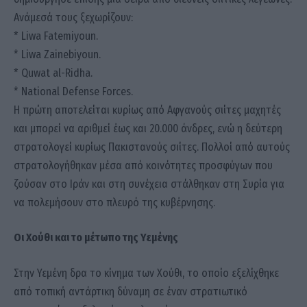
Ανάμεσά τους ξεχωρίζουν:
* Liwa Fatemiyoun.
* Liwa Zainebiyoun.
* Quwat al-Ridha.
* National Defense Forces.
Η πρώτη αποτελείται κυρίως από Αφγανούς σιίτες μαχητές
και μπορεί να αριθμεί έως και 20.000 άνδρες, ενώ η δεύτερη
στρατολογεί κυρίως Πακιστανούς σιίτες. Πολλοί από αυτούς
στρατολογήθηκαν μέσα από κοινότητες προσφύγων που
ζούσαν στο Ιράν και στη συνέχεια στάλθηκαν στη Συρία για
να πολεμήσουν στο πλευρό της κυβέρνησης.
Οι Χούθι και το μέτωπο της Υεμένης
Στην Υεμένη δρα το κίνημα των Χούθι, το οποίο εξελίχθηκε
από τοπική αντάρτικη δύναμη σε έναν στρατιωτικό