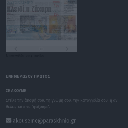
Τα
πρωτοσέλιδα
των
εφημερίδων
ΕΝΗΜΕΡΩΣΟΥ ΠΡΩΤΟΣ
ΣΕ ΑΚΟΥΜΕ
Στείλε την άποψή σου, τη γνώμη σου, την καταγγελία σου, ή αν
θέλεις κάτι να "ψάξουμε".
akouseme@paraskhnio.gr