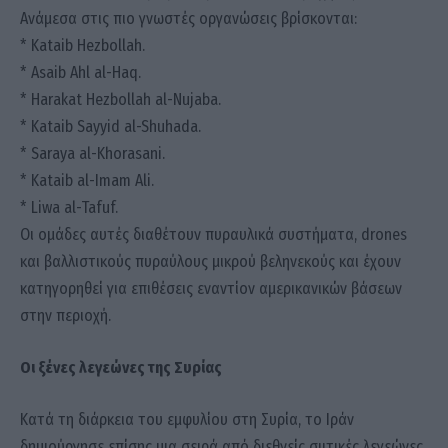
Ανάμεσα στις πιο γνωστές οργανώσεις βρίσκονται:
* Kataib Hezbollah.
* Asaib Ahl al-Haq.
* Harakat Hezbollah al-Nujaba.
* Kataib Sayyid al-Shuhada.
* Saraya al-Khorasani.
* Kataib al-Imam Ali.
* Liwa al-Tafuf.
Οι ομάδες αυτές διαθέτουν πυραυλικά συστήματα, drones
και βαλλιστικούς πυραύλους μικρού βεληνεκούς και έχουν
κατηγορηθεί για επιθέσεις εναντίον αμερικανικών βάσεων
στην περιοχή.
Οι ξένες λεγεώνες της Συρίας
Κατά τη διάρκεια του εμφυλίου στη Συρία, το Ιράν
δημιούργησε επίσης μια σειρά από διεθνείς σιιτικές λεγεώνες.