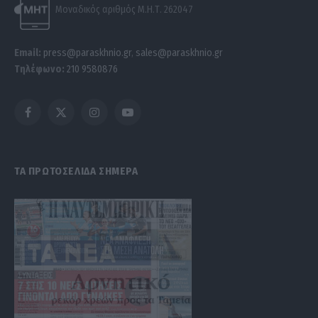
Μοναδικός αριθμός Μ.Η.Τ. 262047
Email:
press@paraskhnio.gr
,
sales@paraskhnio.gr
Τηλέφωνο:
210 9580876
Facebook
X
Instagram
YouTube
(Twitter)
ΤΑ ΠΡΩΤΟΣΕΛΙΔΑ ΣΗΜΕΡΑ