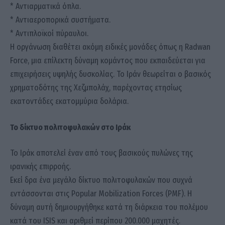
* Αντιαρματικά όπλα.
* Αντιαεροπορικά συστήματα.
* Αντιπλοϊκοί πύραυλοι.
Η οργάνωση διαθέτει ακόμη ειδικές μονάδες όπως η Radwan
Force, μια επίλεκτη δύναμη κομάντος που εκπαιδεύεται για
επιχειρήσεις υψηλής δυσκολίας. Το Ιράν θεωρείται ο βασικός
χρηματοδότης της Χεζμπολάχ, παρέχοντας ετησίως
εκατοντάδες εκατομμύρια δολάρια.
Το δίκτυο πολιτοφυλακών στο Ιράκ
Το Ιράκ αποτελεί έναν από τους βασικούς πυλώνες της
ιρανικής επιρροής.
Εκεί δρα ένα μεγάλο δίκτυο πολιτοφυλακών που συχνά
εντάσσονται στις Popular Mobilization Forces (PMF). Η
δύναμη αυτή δημιουργήθηκε κατά τη διάρκεια του πολέμου
κατά του ISIS και αριθμεί περίπου 200.000 μαχητές.