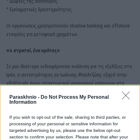
* Δωρεές της διασποράς.
* Εγκληματικές δραστηριότητες.
Οι οργανώσεις χρησιμοποιούν shadow banking και offshore
εταιρείες για μεταφορά χρημάτων.
«4 στρατοί, ένα κράτος»
Σε μια ιδιαίτερα ενδιαφέρουσα ανάλυση για τις εξελίξεις στο
Ιράν, ο αντιστράτηγος εα Ιωάννης Μπαλτζώης εξηγεί στην
«Political» ποιοι στρατιωτικοί μηχανισμοί υπάρχουν στο
εσωτερικό της χώρας. Σύμφωνα με τον ίδιο, η στρατιωτική
Paraskhnio -
Do Not Process My Personal
ισορροπία στο Ιράν είναι πολύ πιο περίπλοκη από ό,τι συχνά
Information
παρουσιάζεται, καθώς δεν υπάρχει ένας ενιαίος στρατός
αλλά πολλαπλές δομές εξουσίας και Ένοπλων Δυνάμεων.
If you wish to opt-out of the sale, sharing to third parties, or
processing of your personal or sensitive information for
Όπως υπογραμμίζει, στο Ιράν λειτουργούν ουσιαστικά
targeted advertising by us, please use the below opt-out
τέσσερις διαφορετικοί στρατιωτικοί μηχανισμοί.
section to confirm your selection. Please note that after your