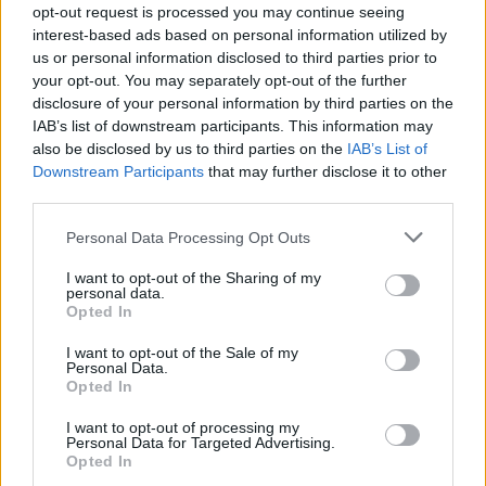
Ο πρώτος είναι οι Φρουροί της Ισλαμικής Επανάστασης
opt-out request is processed you may continue seeing
interest-based ads based on personal information utilized by
(IRGC), μια δύναμη περίπου 190.000 ανδρών που υπάγεται
us or personal information disclosed to third parties prior to
απευθείας στον ανώτατο θρησκευτικό ηγέτη της χώρας, τον
your opt-out. You may separately opt-out of the further
Αλί Χαμενεΐ. «Οι Φρουροί της Επανάστασης έχουν ως κύρια
disclosure of your personal information by third parties on the
αποστολή να προστατεύουν το καθεστώς και τον ανώτατο
IAB’s list of downstream participants. This information may
also be disclosed by us to third parties on the
IAB’s List of
ηγέτη», εξηγεί.
Downstream Participants
that may further disclose it to other
Ο δεύτερος είναι ο τακτικός ιρανικός στρατός, με περίπου
third parties.
350.000 στρατιώτες.
Please note that this website/app uses one or more Google
Personal Data Processing Opt Outs
«Ο τακτικός στρατός δεν έχει τις καλύτερες σχέσεις με το
services and may gather and store information including but
θεοκρατικό καθεστώς. Οι κληρικοί ευνοούσαν κυρίως τους
not limited to your visit or usage behaviour. You may click to
I want to opt-out of the Sharing of my
personal data.
Φρουρούς της Επανάστασης», σημειώνει ο κ. Μπαλτζώης.
grant or deny consent to Google and its third-party tags to
Opted In
use your data for below specified purposes in below Google
Η τρίτη δομή είναι η παραστρατιωτική οργάνωση Basij, μια
consent section.
I want to opt-out of the Sale of my
δύναμη που λειτουργεί κυρίως για την εσωτερική ασφάλεια
Personal Data.
Opted In
και την καταστολή διαδηλώσεων.
«Η Basij είναι ουσιαστικά μια παραστρατιωτική οργάνωση
I want to opt-out of processing my
Personal Data for Targeted Advertising.
πολιτών που κινητοποιείται όταν υπάρχουν εξεγέρσεις.
Opted In
Αυτοί είναι που κάνουν τις “βρόμικες δουλειές” του