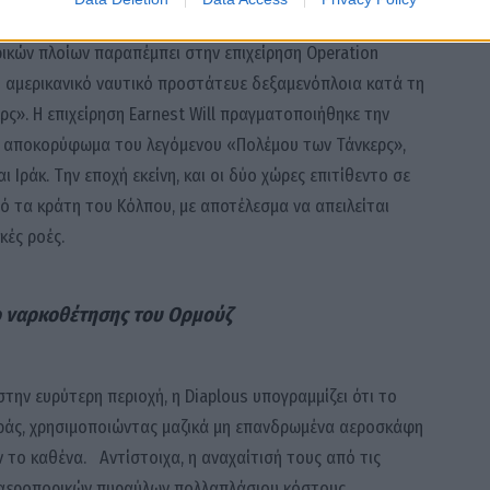
ρικών πλοίων παραπέμπει στην επιχείρηση Operation
το αμερικανικό ναυτικό προστάτευε δεξαμενόπλοια κατά τη
ς». Η επιχείρηση Earnest Will πραγματοποιήθηκε την
ο αποκορύφωμα του λεγόμενου «Πολέμου των Τάνκερς»,
 Ιράκ. Την εποχή εκείνη, και οι δύο χώρες επιτίθεντο σε
 τα κράτη του Κόλπου, με αποτέλεσμα να απειλείται
κές ροές.
νο ναρκοθέτησης του Ορμούζ
στην ευρύτερη περιοχή, η Diaplous υπογραμμίζει ότι το
οράς, χρησιμοποιώντας μαζικά μη επανδρωμένα αεροσκάφη
 το καθένα. Αντίστοιχα, η αναχαίτισή τους από τις
τιαεροπορικών πυραύλων πολλαπλάσιου κόστους,