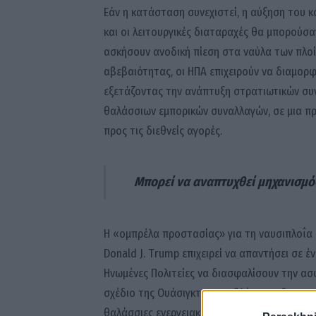
Εάν η κατάσταση συνεχιστεί, η αύξηση του 
και οι λειτουργικές διαταραχές θα μπορούσ
ασκήσουν ανοδική πίεση στα ναύλα των πλο
αβεβαιότητας, οι ΗΠΑ επιχειρούν να διαμορ
εξετάζοντας την ανάπτυξη στρατιωτικών συν
θαλάσσιων εμπορικών συναλλαγών, σε μια π
προς τις διεθνείς αγορές.
Μπορεί να αναπτυχθεί μηχανισμός
Η «ομπρέλα προστασίας» για τη ναυσιπλοΐα
Donald J. Trump επιχειρεί να απαντήσει σε έ
Ηνωμένες Πολιτείες να διασφαλίσουν την α
σχέδιο της Ουάσιγκτον προβλέπει τη δημιου
θαλάσσιες ενεργειακές ροές στην περιοχή, ε