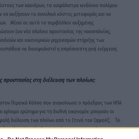
κόστους των καυσίμων, τα ασφάλιστρα κινδύνου πολέμου
αν να αυξήσουν το συνολικό κόστος μεταφοράς και να
ίων. Μέσα σε αυτό το περιβάλλον αυξημένης
φώσουν ένα νέο πλαίσιο προστασίας της ναυσιπλοΐας,
οδειών και οικονομικών μηχανισμών στήριξης των
ροσπάθεια να διασφαλιστεί η απρόσκοπτη ροή ενέργειας
 προστασίας στη διέλευση των πλοίων;
 στον Περσικό Κόλπο που ανακοίνωσε ο πρόεδρος των ΗΠΑ
να κρίσιμο ερώτημα για τη διεθνή οικονομία: μπορούν οι
σφαλή διέλευση των πλοίων από το Στενό του Ορμούζ; Το
ργία ενός πολυεπίπεδου συστήματος προστασίας για τις
νώ η πρωτοβουλία αυτή έρχεται σε μια περίοδο αυξημένης