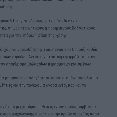
ράθεση.
ροκαλεί το γεγονός πως η Τεχεράνη δεν έχει
της, όπως υπερηχητικούς ή προηγμένους βαλλιστικούς
τητα για την επόμενη φάση της κρίσης.
 ενδεχόμενο ναρκοθέτησης του Στενού του Ορμούζ, καθώς
άσσιων ναρκών. Αντίστοιχη τακτική εφαρμόζεται στον
τον αποκλεισμό θαλασσίων περασμάτων και λιμένων.
ο θα μπορούσε να οδηγήσει σε παρατεταμένο αποκλεισμό
έπειες για την παγκόσμια αγορά ενέργειας και το
ύν ότι οι μέχρι τώρα επιθέσεις έχουν κυρίως συμβολικό
σκηση ψυχολογικής πίεσης και την προβολή ισχύος παρά