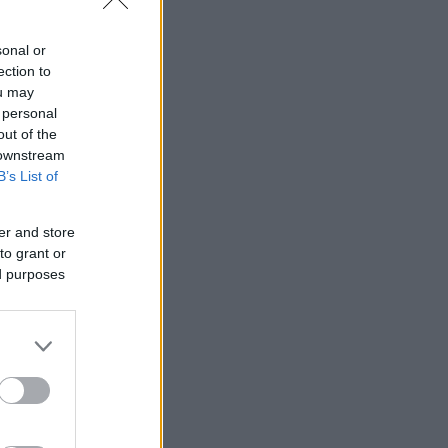
sonal or
ection to
ou may
 personal
out of the
 downstream
B’s List of
er and store
to grant or
ed purposes