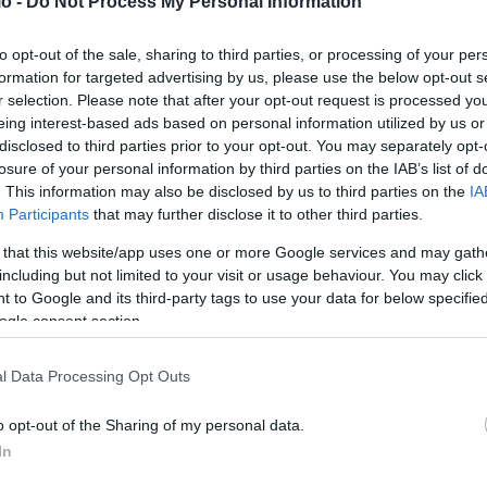
o -
Do Not Process My Personal Information
Ορμούζ – αποτελεί έναν από τους σημαντικότερους
στρατηγικό θαλάσσιο πέρασμα από όπου διέρχεται περίπου
to opt-out of the sale, sharing to third parties, or processing of your per
formation for targeted advertising by us, please use the below opt-out s
ς πετρελαίου.
r selection. Please note that after your opt-out request is processed y
eing interest-based ads based on personal information utilized by us or
ocial ο Ν. Τραμπ γνωστοποίησε ότι το United States
disclosed to third parties prior to your opt-out. You may separately opt-
losure of your personal information by third parties on the IAB’s list of
δεξαμενόπλοιων στο Στενό του Ορμούζ «το συντομότερο
. This information may also be disclosed by us to third parties on the
IA
ρης ροής ενέργειας προς τις διεθνείς αγορές. Παράλληλα,
Participants
that may further disclose it to other third parties.
μικά εργαλεία για τη μείωση της αβεβαιότητας στις
 that this website/app uses one or more Google services and may gath
including but not limited to your visit or usage behaviour. You may click 
 to Google and its third-party tags to use your data for below specifi
ogle consent section.
ς ναυτιλιακής ασφάλειας και διαχείρισης κινδύνου
 τη συγκεκριμένη πρωτοβουλία μετά την απόφαση μεγάλων
l Data Processing Opt Outs
κάλυψη πολεμικού κινδύνου για πλοία που διέρχονται
ό Κόλπο. Επεσήμαναν μάλιστα ότι στην ανάρτησή του ο
o opt-out of the Sharing of my personal data.
 International Development Finance Corporation να
In
ικού κινδύνου και οικονομικές εγγυήσεις για θαλάσσιες