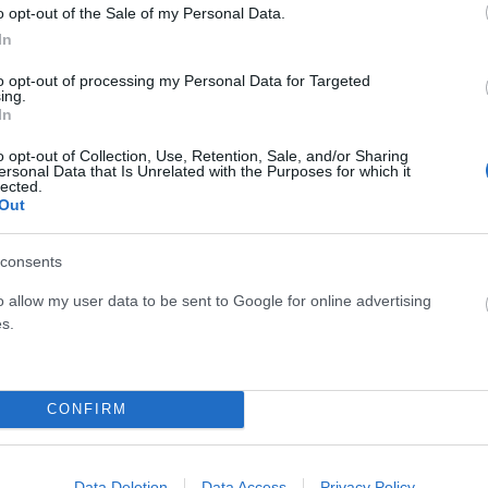
o opt-out of the Sale of my Personal Data.
εργειακό τομέα – που πραγματοποιούνται μέσω της
In
to opt-out of processing my Personal Data for Targeted
ing.
διαθέσιμη σε όλες τις ναυτιλιακές εταιρείες. Ωστόσο, τα
In
 στιγμής δεν έχουν δοθεί σαφείς λεπτομέρειες ούτε για το
o opt-out of Collection, Use, Retention, Sale, and/or Sharing
κονομικό πλαίσιο που θα τη συνοδεύει.
ersonal Data that Is Unrelated with the Purposes for which it
lected.
Out
ό επίπεδο από τη Diaplous
consents
o allow my user data to be sent to Google for online advertising
s.
s σημειώνει ότι την ευθύνη για την ασφάλεια της περιοχής
ων ΗΠΑ (CENTCOM), η οποία διαθέτει ισχυρή παρουσία με
ανδρωμένα συστήματα επιτήρησης και αντιαεροπορικές
CONFIRM
 πάσα στιγμή αλλά όχι άμεσα. Οι επιχειρησιακές
είναι πολυεπίπεδες και απαιτεί προσεκτικό σχεδιασμό,
ρίσκου και πιθανώς περαιτέρω ενίσχυση δυνάμεων.
Data Deletion
Data Access
Privacy Policy