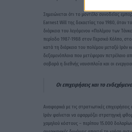
Σημειώνεται ότι το μοντέλο συνοδείας εμπο
Earnest Will της δεκαετίας του 1980, όταν 
διάρκεια του λεγόμενου «Πολέμου των Τάνκερ
περίοδο 1987-1988 στον Περσικό Κόλπο, στ
κατά τη διάρκεια του πολέμου μεταξύ Ιράν και
δεξαμενόπλοια που μετέφεραν πετρέλαιο από
σοβαρά η διεθνής ναυσιπλοΐα και οι ενεργεια
Οι επιχειρήσεις και το ενδεχόμε
Αναφορικά με τις στρατιωτικές επιχειρήσεις 
Ιράν φαίνεται να εφαρμόζει στρατηγική φθ
χαμηλού κόστους – περίπου 15.000 δολαρίων
αμερικανικές δυνάμεις απαιτεί τη χρήση αν