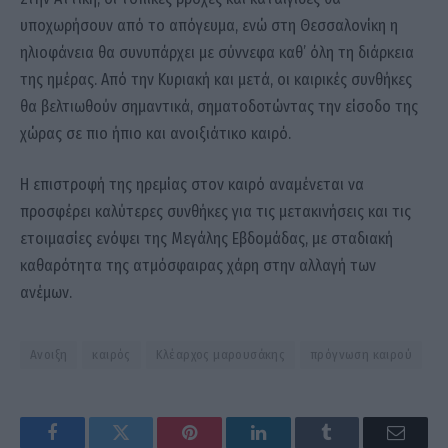
υποχωρήσουν από το απόγευμα, ενώ στη Θεσσαλονίκη η
ηλιοφάνεια θα συνυπάρχει με σύννεφα καθ’ όλη τη διάρκεια
της ημέρας. Από την Κυριακή και μετά, οι καιρικές συνθήκες
θα βελτιωθούν σημαντικά, σηματοδοτώντας την είσοδο της
χώρας σε πιο ήπιο και ανοιξιάτικο καιρό.
Η επιστροφή της ηρεμίας στον καιρό αναμένεται να
προσφέρει καλύτερες συνθήκες για τις μετακινήσεις και τις
ετοιμασίες ενόψει της Μεγάλης Εβδομάδας, με σταδιακή
καθαρότητα της ατμόσφαιρας χάρη στην αλλαγή των
ανέμων.
Ανοιξη
καιρός
Κλέαρχος μαρουσάκης
πρόγνωση καιρού
Facebook
Twitter
Pinterest
LinkedIn
Tumblr
Email