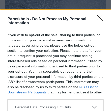
Paraskhnio -
Do Not Process My Personal
Information
If you wish to opt-out of the sale, sharing to third parties, or
processing of your personal or sensitive information for
targeted advertising by us, please use the below opt-out
section to confirm your selection. Please note that after your
opt-out request is processed you may continue seeing
interest-based ads based on personal information utilized by
ΕΛΛΆΔΑ
us or personal information disclosed to third parties prior to
Ισχυροί άνεμοι έως 9 μποφόρ και πολύ υψηλές
your opt-out. You may separately opt-out of the further
θερμοκρασίες -Συναγερμός για πυρκαγιές τις επόμενες
disclosure of your personal information by third parties on the
ημέρες
IAB’s list of downstream participants. This information may
also be disclosed by us to third parties on the
IAB’s List of
ΑΝΑΡΤΗΘΗΚΕ ΑΠΟ
ΕΛΕΑΝΑ ΖΑΜΠΑΡΑ
8 ΑΥΓΟΎΣΤΟΥ 2026
Downstream Participants
that may further disclose it to other
third parties.
Please note that this website/app uses one or more Google
Personal Data Processing Opt Outs