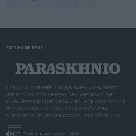
ΣΧΕΤΙΚΑ ΜΕ ΕΜΑΣ
Η εταιρεία με την επωνυμία “POLITICAL MEDIA GROUP A.E.” και κατ’
επέκταση η ιστοσελίδα που κατέχει αυτή “www.paraskhnio.gr”
συμμορφώνονται με τη Σύσταση (ΕΕ) 2018/334 της Επιτροπής της 1ης
Μαρτίου 2018 σχετικά με τα μέτρα για την αποτελεσματική
αντιμετώπιση του παράνομου περιεχομένου στο διαδίκτυο (L 63).
Μοναδικός αριθμός Μ.Η.Τ. 262047