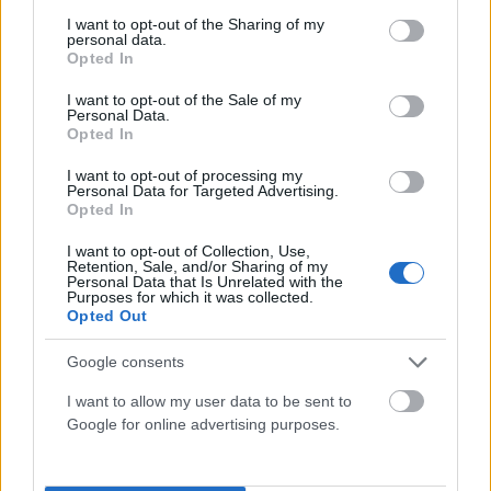
services and may gather and store information including but
not limited to your visit or usage behaviour. You may click to
I want to opt-out of the Sharing of my
personal data.
grant or deny consent to Google and its third-party tags to
Opted In
use your data for below specified purposes in below Google
consent section.
I want to opt-out of the Sale of my
Personal Data.
Opted In
I want to opt-out of processing my
Personal Data for Targeted Advertising.
Opted In
ΕΛΛΆΔΑ
I want to opt-out of Collection, Use,
Χαλκιδική: Τραυματίστηκε 8χρονος στο κεφάλι μετά
Retention, Sale, and/or Sharing of my
Personal Data that Is Unrelated with the
από βουτιά στη θάλασσα
Purposes for which it was collected.
Opted Out
ΑΝΑΡΤΗΘΗΚΕ ΑΠΟ
ΕΛΕΑΝΑ ΖΑΜΠΑΡΑ
8 ΑΥΓΟΎΣΤΟΥ 2026
Google consents
I want to allow my user data to be sent to
Google for online advertising purposes.