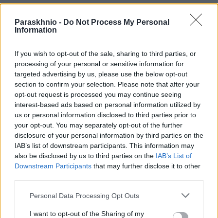
Κομβικό θεωρείται από κυβερνητικές πηγές και το γεγονός
Paraskhnio -
Do Not Process My Personal
Information
ότι στο υπουργείο Πολιτικής Προστασίας, αναλαμβάνει
επικεφαλής ο Ευάγγελος Τουρνάς, ο οποίος διαθέτει βαθιά
If you wish to opt-out of the sale, sharing to third parties, or
επιχειρησιακή γνώση και ήταν πρόσωπο – κλειδί στην
processing of your personal or sensitive information for
αναβάθμιση των δυνατοτήτων της Πολιτικής Προστασίας, τα
targeted advertising by us, please use the below opt-out
section to confirm your selection. Please note that after your
προηγούμενα χρόνια.
opt-out request is processed you may continue seeing
interest-based ads based on personal information utilized by
us or personal information disclosed to third parties prior to
your opt-out. You may separately opt-out of the further
disclosure of your personal information by third parties on the
Ευάγγελος Τουρνάς
Μακάριος Λαζαρίδης
IAB’s list of downstream participants. This information may
also be disclosed by us to third parties on the
IAB’s List of
Μαργαρίτης Σχοινάς
Υπουργείο Αγροτικής Ανάπτυξης
Downstream Participants
that may further disclose it to other
Υπουργείο Πολιτικής Προστασίας
third parties.
Please note that this website/app uses one or more Google
Personal Data Processing Opt Outs
services and may gather and store information including but
not limited to your visit or usage behaviour. You may click to
I want to opt-out of the Sharing of my
Facebook
Twitter
Pinterest
LinkedIn
Tumblr
Email