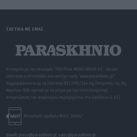
ΣΧΕΤΙΚΑ ΜΕ ΕΜΑΣ
Η εταιρεία με την επωνυμία “POLITICAL MEDIA GROUP A.E.” και κατ’
επέκταση η ιστοσελίδα που κατέχει αυτή “www.paraskhnio.gr”
συμμορφώνονται με τη Σύσταση (ΕΕ) 2018/334 της Επιτροπής της 1ης
Μαρτίου 2018 σχετικά με τα μέτρα για την αποτελεσματική
αντιμετώπιση του παράνομου περιεχομένου στο διαδίκτυο (L 63).
Μοναδικός αριθμός Μ.Η.Τ. 262047
Email:
press@paraskhnio.gr
,
sales@paraskhnio.gr