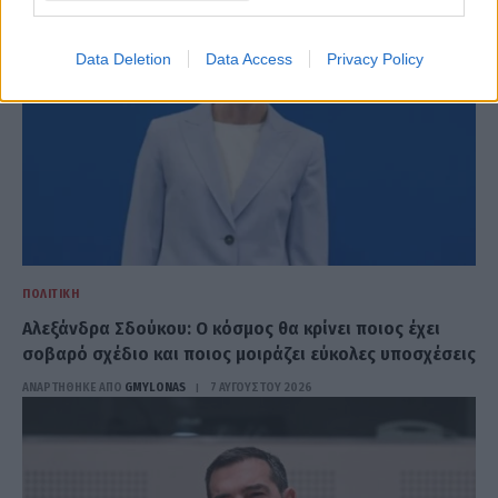
Data Deletion
Data Access
Privacy Policy
ΠΟΛΙΤΙΚΉ
Αλεξάνδρα Σδούκου: Ο κόσμος θα κρίνει ποιος έχει
σοβαρό σχέδιο και ποιος μοιράζει εύκολες υποσχέσεις
ΑΝΑΡΤΗΘΗΚΕ ΑΠΟ
GMYLONAS
7 ΑΥΓΟΎΣΤΟΥ 2026