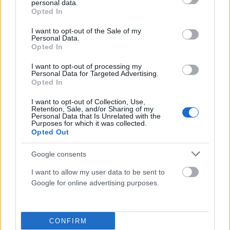
personal data.
grant or deny consent to Google and its third-party tags to
Opted In
use your data for below specified purposes in below Google
consent section.
I want to opt-out of the Sale of my
ΠΡΟΗΓΟΎΜΕΝΟ ΆΡΘΡΟ
ΕΠΌΜΕΝΟ ΆΡΘΡΟ
Personal Data.
Opted In
Απρίλιος 2026: Ο πιο τολμηρός
Κώστας Ζαχαριάδης στο
μήνας της χρονιάς – Τι σας
epolitical.gr: Ο Τσίπρας ως
I want to opt-out of processing my
περιμένει ανάλογα με την
καταλύτης του προοδευτικού
Personal Data for Targeted Advertising.
ημερομηνία γέννησής σας
πόλου
Opted In
I want to opt-out of Collection, Use,
Retention, Sale, and/or Sharing of my
Personal Data that Is Unrelated with the
Purposes for which it was collected.
newsroom
Opted Out
Google consents
I want to allow my user data to be sent to
Google for online advertising purposes.
ΣΧΕΤΙΚΑ
ΑΡΘΡΑ
CONFIRM