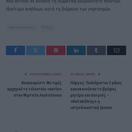
που θέτουν σε κίνδυνο τη σωματική ακεραιότητα πολιτών,
ιδιαίτερα ανηλίκων, κατά τη διάρκεια των εορτασμών.
πυροτεχνήματα
Ρόδος
Facebook
Twitter
Pinterest
LinkedIn
Tumblr
Email
ΠΡΟΗΓΟΎΜΕΝΟ ΆΡΘΡΟ
ΕΠΌΜΕΝΟ ΆΡΘΡΟ
Βουκουρέστι: Με τιμές
Πύργος: Τουλάχιστον 3 μήνες
αρχηγού το τελευταίο «αντίο»
κακοποιούσαν το βρέφος
στον Μιρτσέα Λουτσέσκου
μητέρα και πατριός –
«Καταπέλτης» η
ιατροδικαστική έρευνα