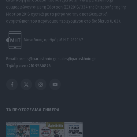
επέκταση η ιστοσελίδα που κατέχει αυτή “www.paraskhnio.gr”
συμμορφώνονται με τη Σύσταση (ΕΕ) 2018/334 της Επιτροπής της 1ης
Μαρτίου 2018 σχετικά με τα μέτρα για την αποτελεσματική
αντιμετώπιση του παράνομου περιεχομένου στο διαδίκτυο (L 63).
Μοναδικός αριθμός Μ.Η.Τ. 262047
Email:
press@paraskhnio.gr
,
sales@paraskhnio.gr
Τηλέφωνο:
210 9580876
Facebook
X
Instagram
YouTube
(Twitter)
ΤΑ ΠΡΩΤΟΣΕΛΙΔΑ ΣΗΜΕΡΑ