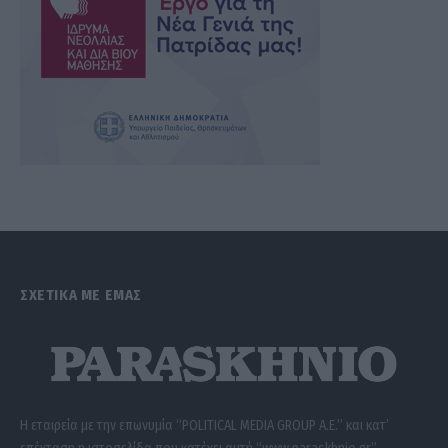
ΣΧΕΤΙΚΑ ΜΕ ΕΜΑΣ
Η εταιρεία με την επωνυμία “POLITICAL MEDIA GROUP A.E.” και κατ’