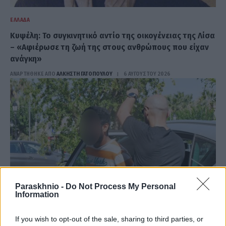
ΕΛΛΆΔΑ
Κυψέλη: Το συγκινητικό αντίο της οικογένειας της Λίσα
– «Αφιέρωσε τη ζωή της στους ανθρώπους που είχαν
ανάγκη»
ΑΝΑΡΤΗΘΗΚΕ ΑΠΟ
ΆΛΚΗΣΤΗ ΓΑΤΟΠΟΎΛΟΥ
6 ΑΥΓΟΎΣΤΟΥ 2026
Paraskhnio -
Do Not Process My Personal
Information
If you wish to opt-out of the sale, sharing to third parties, or