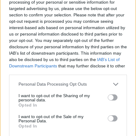
ΕΛΛΆΔΑ
processing of your personal or sensitive information for
targeted advertising by us, please use the below opt-out
Ναύπλιο: Στη φυλακή οι δύο κατηγορούμενοι για τη
section to confirm your selection. Please note that after your
δολοφονία του 58χρονου ψυχολόγου
opt-out request is processed you may continue seeing
ΑΝΑΡΤΗΘΗΚΕ ΑΠΟ
ΆΛΚΗΣΤΗ ΓΑΤΟΠΟΎΛΟΥ
6 ΑΥΓΟΎΣΤΟΥ 2026
interest-based ads based on personal information utilized by
us or personal information disclosed to third parties prior to
your opt-out. You may separately opt-out of the further
disclosure of your personal information by third parties on the
IAB’s list of downstream participants. This information may
also be disclosed by us to third parties on the
IAB’s List of
Downstream Participants
that may further disclose it to other
third parties.
Please note that this website/app uses one or more Google
Personal Data Processing Opt Outs
services and may gather and store information including but
not limited to your visit or usage behaviour. You may click to
I want to opt-out of the Sharing of my
personal data.
grant or deny consent to Google and its third-party tags to
Opted In
use your data for below specified purposes in below Google
consent section.
I want to opt-out of the Sale of my
ΕΛΛΆΔΑ
Personal Data.
Opted In
Marfin: Μετά τις 22:00 η άφιξη της 46χρονης στην