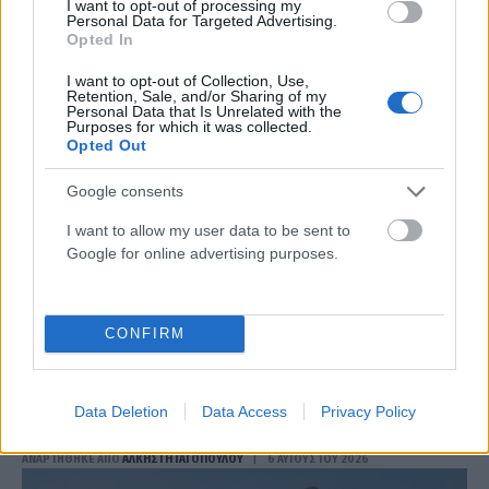
Ελλάδα – Θα οδηγηθεί στη ΓΑΔΑ (video)
I want to opt-out of processing my
Personal Data for Targeted Advertising.
ΑΝΑΡΤΗΘΗΚΕ ΑΠΟ
ΆΛΚΗΣΤΗ ΓΑΤΟΠΟΎΛΟΥ
6 ΑΥΓΟΎΣΤΟΥ 2026
Opted In
I want to opt-out of Collection, Use,
Retention, Sale, and/or Sharing of my
Personal Data that Is Unrelated with the
Purposes for which it was collected.
Opted Out
Google consents
I want to allow my user data to be sent to
Google for online advertising purposes.
CONFIRM
ΕΛΛΆΔΑ
Συναγερμός στη Χαλκίδα: Γυναίκα έπεσε από την Υψηλή
Data Deletion
Data Access
Privacy Policy
Γέφυρα – Νοσηλεύεται σε κρίσιμη κατάσταση (video)
ΑΝΑΡΤΗΘΗΚΕ ΑΠΟ
ΆΛΚΗΣΤΗ ΓΑΤΟΠΟΎΛΟΥ
6 ΑΥΓΟΎΣΤΟΥ 2026