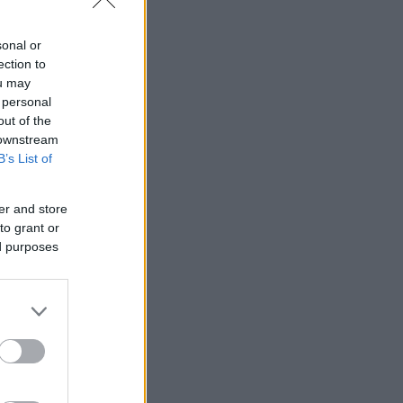
sonal or
ection to
ou may
 personal
out of the
 downstream
B’s List of
er and store
to grant or
ed purposes