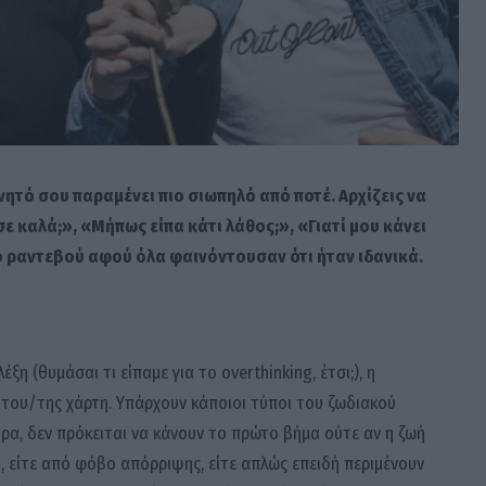
ινητό σου παραμένει πιο σιωπηλό από ποτέ. Αρχίζεις να
 καλά;», «Μήπως είπα κάτι λάθος;», «Γιατί μου κάνει
το ραντεβού αφού όλα φαινόντουσαν ότι ήταν ιδανικά.
ξη (θυμάσαι τι είπαμε για το overthinking, έτσι;), η
 του/της χάρτη. Υπάρχουν κάποιοι τύποι του ζωδιακού
ρα, δεν πρόκειται να κάνουν το πρώτο βήμα ούτε αν η ζωή
, είτε από φόβο απόρριψης, είτε απλώς επειδή περιμένουν