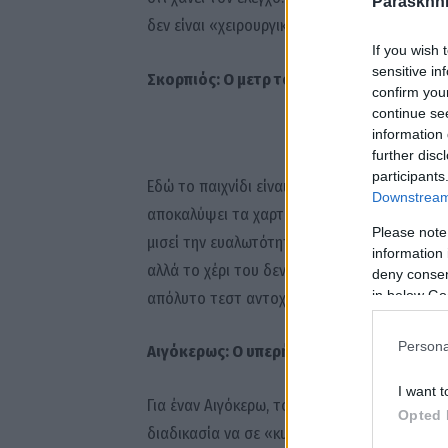
Paraskhni
δεν είναι «χειρουργικά» σωστή.
If you wish 
sensitive in
Σκορπιός: Ο μετρ του μυστηρίου
confirm you
continue se
information 
further disc
participants
Εδώ το παιχνίδι είναι η εξουσία. Ο Σκορπιός θ
Downstream 
αποκαλύψει τα χαρτιά του. Το να κάνει το π
Please note
μισεί την ευαλωτότητα περισσότερο από οτιδή
information 
αλλά το χέρι του δεν θα πατήσει το “send” αν
deny consent
in below Go
απόλυτο τεστ αντοχής για τα νεύρα σου.
Persona
Αιγόκερως: Ο υπερήφανος CEO
I want t
Για έναν Αιγόκερω, το φλερτ είναι μια σοβαρ
Opted 
διαδικασία να σε «κυνηγήσει» γιατί ο εγωισμ