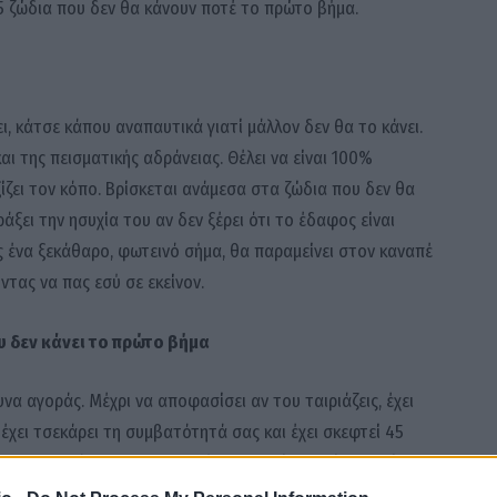
α 5 ζώδια που δεν θα κάνουν ποτέ το πρώτο βήμα.
ι, κάτσε κάπου αναπαυτικά γιατί μάλλον δεν θα το κάνει.
ι της πεισματικής αδράνειας. Θέλει να είναι 100%
ξίζει τον κόπο. Βρίσκεται ανάμεσα στα ζώδια που δεν θα
ξει την ησυχία του αν δεν ξέρει ότι το έδαφος είναι
 ένα ξεκάθαρο, φωτεινό σήμα, θα παραμείνει στον καναπέ
τας να πας εσύ σε εκείνον.
 δεν κάνει το πρώτο βήμα
να αγοράς. Μέχρι να αποφασίσει αν του ταιριάζεις, έχει
έχει τσεκάρει τη συμβατότητά σας και έχει σκεφτεί 45
 για τελειότητα τον παραλύει. Αν στείλει πρώτος, νιώθει
ν ασφάλεια της σιωπής του παρά να ρισκάρει μια κίνηση που