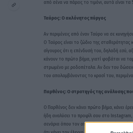
από σένα να πάρεις το τιμόνι, αυτά είναι τ
Ταύρος: Ο ακλόνητος πύργος
Αν περιμένεις από έναν Ταύρο να σε κυνηγήσε
Ο Ταύρος είναι το ζώδιο της σταθερότητας κα
σίγουρος ότι η επένδυσή του, δηλαδή εσύ, α
κάνουν το πρώτο βήμα, γιατί φοβάται να ταρά
στρωμένο με ροδοπέταλα. Αν δεν του δώσεις
του απολαμβάνοντας το κρασί του, περιμένον
Παρθένος: Ο στρατηγός της ανάλυσης που
Ο Παρθένος δεν κάνει πρώτο βήμα, κάνει έρευ
ήδη αναλύσει το προφίλ σου στο Instagram, 
σενάρια όπου τον απορρίπτεις. Αυτή η ανάγκη
ότι χάνει τον έλεγχο. Προτιμά να μείνει στη