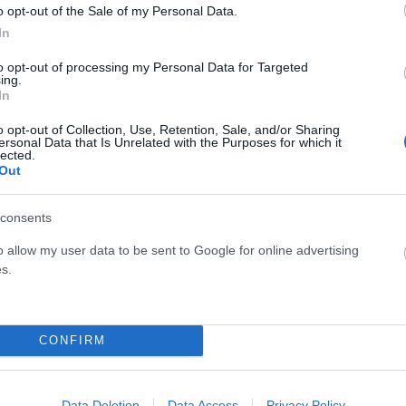
κάτι είναι γραφτό να γίνει, θα γίνει (με τη δική σου
o opt-out of the Sale of my Personal Data.
In
ιατεθειμένη να προσπαθήσεις, θα υποθέσει ότι δεν
ά του χωρίς δεύτερη σκέψη.
to opt-out of processing my Personal Data for Targeted
ing.
In
ποτέ το πρώτο βήμα
o opt-out of Collection, Use, Retention, Sale, and/or Sharing
ersonal Data that Is Unrelated with the Purposes for which it
lected.
Out
ιδή είναι εγωιστές, αλλά επειδή… μάλλον έχουν ήδη φτιάξει
consents
ς. Ζουν σε έναν κόσμο φαντασίας όπου όλα συμβαίνουν
o allow my user data to be sent to Google for online advertising
γματικότητα και την πιθανότητα να μην είναι τα πράγματα
s.
ουν στην ασφάλεια του ονείρου. Περιμένουν να γίνεις εσύ
βήξει στον πραγματικό κόσμο.
CONFIRM
Data Deletion
Data Access
Privacy Policy