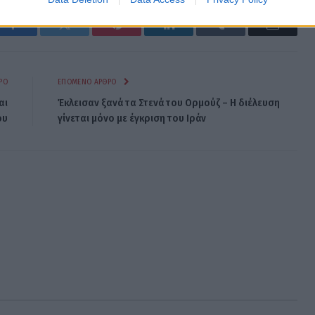
Facebook
Twitter
Pinterest
LinkedIn
Tumblr
Email
ΡΟ
ΕΠΌΜΕΝΟ ΆΡΘΡΟ
αι
Έκλεισαν ξανά τα Στενά του Ορμούζ – Η διέλευση
ου
γίνεται μόνο με έγκριση του Ιράν