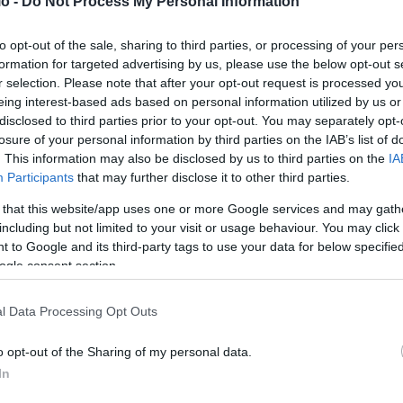
o -
Do Not Process My Personal Information
to opt-out of the sale, sharing to third parties, or processing of your per
formation for targeted advertising by us, please use the below opt-out s
r selection. Please note that after your opt-out request is processed y
eing interest-based ads based on personal information utilized by us or
disclosed to third parties prior to your opt-out. You may separately opt-
losure of your personal information by third parties on the IAB’s list of
. This information may also be disclosed by us to third parties on the
IA
έλει να ξέρει ότι έχεις «κολλήσει» μαζί του πριν
Participants
that may further disclose it to other third parties.
ρώτο βήμα τον κάνει να νιώθει ευάλωτος και ο Σκορπιός
 that this website/app uses one or more Google services and may gath
ποτε. Θα σε κοιτάζει έντονα, θα σου στέλνει “vibes”,
including but not limited to your visit or usage behaviour. You may click 
 δεν σιγουρευτεί ότι τον έχεις ήδη επιλέξει. Είναι το
 to Google and its third-party tags to use your data for below specifi
ogle consent section.
l Data Processing Opt Outs
o opt-out of the Sharing of my personal data.
ή υπόθεση και ο χρόνος του είναι χρήμα. Δεν θα μπει στη
In
ός του είναι πολύ ψηλά για να ρισκάρει μια άκυρη