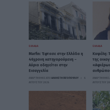
ΕΛΛΆΔΑ
ΕΛΛΆΔΑ
Marfin: Έφτασε στην Ελλάδα η
Κυψέλη: Τ
46χρονη κατηγορούμενη –
της οικογ
Αύριο οδηγείται στην
«Αφιέρωσ
Εισαγγελία
ανθρώπου
ΑΝΑΡΤΗΘΗΚΕ ΑΠΟ
ΆΛΚΗΣΤΗ ΓΑΤΟΠΟΎΛΟΥ
6
ΑΝΑΡΤΗΘΗΚΕ 
ΑΥΓΟΎΣΤΟΥ 2026
ΑΥΓΟΎΣΤΟΥ 2