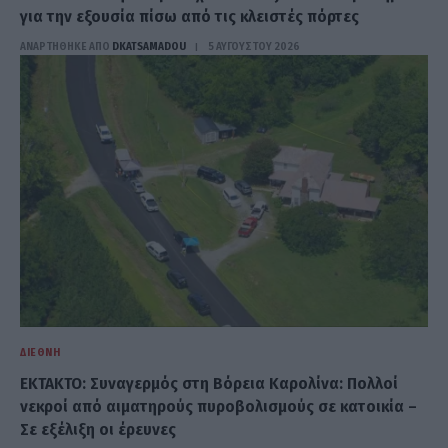
για την εξουσία πίσω από τις κλειστές πόρτες
ΑΝΑΡΤΗΘΗΚΕ ΑΠΟ
DKATSAMADOU
5 ΑΥΓΟΎΣΤΟΥ 2026
ΔΙΕΘΝΉ
EKTAKTO: Συναγερμός στη Βόρεια Καρολίνα: Πολλοί
νεκροί από αιματηρούς πυροβολισμούς σε κατοικία –
Σε εξέλιξη οι έρευνες