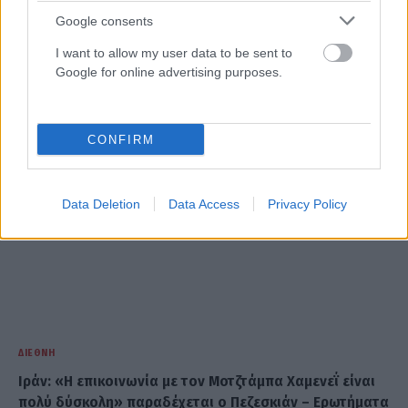
Αμπντούλ Ελ-Σαγέντ: Ο «αντισυστημικός» υποψήφιος
Google consents
που αναστατώνει Δημοκρατικούς και
Ρεπουμπλικανούς στο Μίσιγκαν
I want to allow my user data to be sent to
Google for online advertising purposes.
ΑΝΑΡΤΗΘΗΚΕ ΑΠΟ
DKATSAMADOU
5 ΑΥΓΟΎΣΤΟΥ 2026
CONFIRM
Data Deletion
Data Access
Privacy Policy
ΔΙΕΘΝΉ
Ιράν: «Η επικοινωνία με τον Μοτζτάμπα Χαμενεΐ είναι
πολύ δύσκολη» παραδέχεται ο Πεζεσκιάν – Ερωτήματα