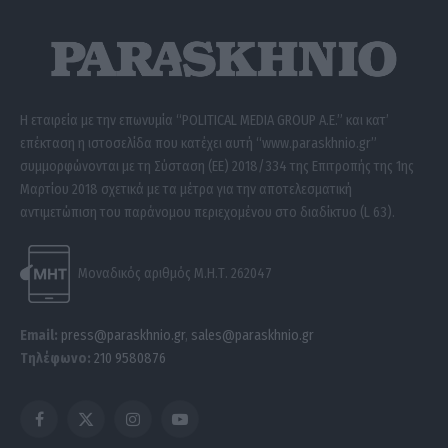
Η εταιρεία με την επωνυμία “POLITICAL MEDIA GROUP A.E.” και κατ’
επέκταση η ιστοσελίδα που κατέχει αυτή “www.paraskhnio.gr”
συμμορφώνονται με τη Σύσταση (ΕΕ) 2018/334 της Επιτροπής της 1ης
Μαρτίου 2018 σχετικά με τα μέτρα για την αποτελεσματική
αντιμετώπιση του παράνομου περιεχομένου στο διαδίκτυο (L 63).
Μοναδικός αριθμός Μ.Η.Τ. 262047
Email:
press@paraskhnio.gr
,
sales@paraskhnio.gr
Τηλέφωνο:
210 9580876
Facebook
X
Instagram
YouTube