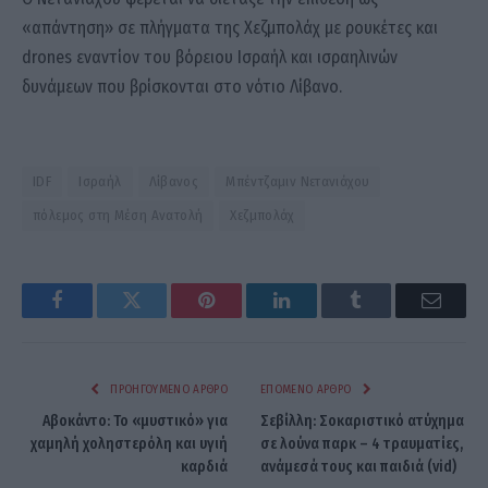
«απάντηση» σε πλήγματα της Χεζμπολάχ με ρουκέτες και
drones εναντίον του βόρειου Ισραήλ και ισραηλινών
δυνάμεων που βρίσκονται στο νότιο Λίβανο.
IDF
Ισραήλ
Λίβανος
Μπέντζαμιν Νετανιάχου
πόλεμος στη Μέση Ανατολή
Χεζμπολάχ
Facebook
Twitter
Pinterest
LinkedIn
Tumblr
Email
ΠΡΟΗΓΟΎΜΕΝΟ ΆΡΘΡΟ
ΕΠΌΜΕΝΟ ΆΡΘΡΟ
Αβοκάντο: Το «μυστικό» για
Σεβίλλη: Σοκαριστικό ατύχημα
χαμηλή χοληστερόλη και υγιή
σε λούνα παρκ – 4 τραυματίες,
καρδιά
ανάμεσά τους και παιδιά (vid)