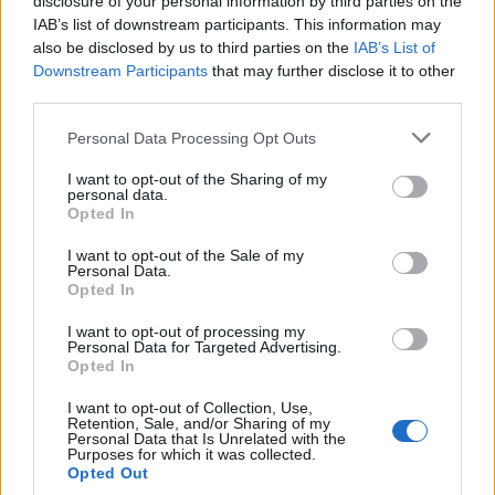
disclosure of your personal information by third parties on the
IAB’s list of downstream participants. This information may
ΔΙΕΘΝΉ
also be disclosed by us to third parties on the
IAB’s List of
Το Ιράν ανεβάζει τους τόνους: «Το Ορμούζ θα ανοίξει
Downstream Participants
that may further disclose it to other
όταν κινηθούν οι ΗΠΑ»
third parties.
ΑΝΑΡΤΗΘΗΚΕ ΑΠΟ
ΣΤΈΛΛΑ ΛΊΤΑΙΝΑ
6 ΑΥΓΟΎΣΤΟΥ 2026
Please note that this website/app uses one or more Google
Personal Data Processing Opt Outs
services and may gather and store information including but
not limited to your visit or usage behaviour. You may click to
I want to opt-out of the Sharing of my
personal data.
grant or deny consent to Google and its third-party tags to
Opted In
use your data for below specified purposes in below Google
consent section.
I want to opt-out of the Sale of my
Personal Data.
Opted In
I want to opt-out of processing my
Personal Data for Targeted Advertising.
Opted In
I want to opt-out of Collection, Use,
Retention, Sale, and/or Sharing of my
Personal Data that Is Unrelated with the
Purposes for which it was collected.
ΔΙΕΘΝΉ
Opted Out