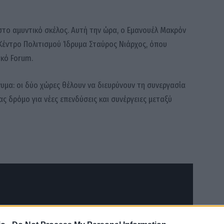
στο αμυντικό σκέλος. Αυτή την ώρα, ο Εμανουέλ Μακρόν
Κέντρο Πολιτισμού Ίδρυμα Σταύρος Νιάρχος, όπου
ικό Forum.
υμα: οι δύο χώρες θέλουν να διευρύνουν τη συνεργασία
ας δρόμο για νέες επενδύσεις και συνέργειες μεταξύ