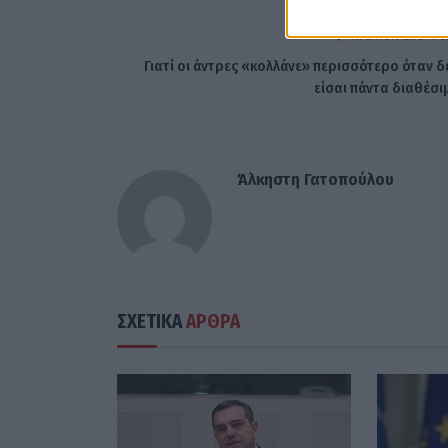
ΠΡΟΗΓΟΎΜΕΝΟ ΆΡΘ
Γιατί οι άντρες «κολλάνε» περισσότερο όταν δ
είσαι πάντα διαθέσι
Άλκηστη Γατοπούλου
ΣΧΕΤΙΚΑ
ΑΡΘΡΑ