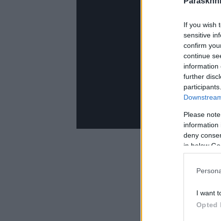
Paraskhni
If you wish 
sensitive in
confirm you
continue se
information 
further disc
participants
Downstream 
Please note
information 
deny consent
in below Go
Persona
I want t
Opted 