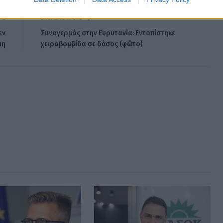
ΡΟ
ΕΠΌΜΕΝΟ ΆΡΘΡΟ
εν
Συναγερμός στην Ευρυτανία: Εντοπίστηκε
μη
χειροβομβίδα σε δάσος (φώτο)