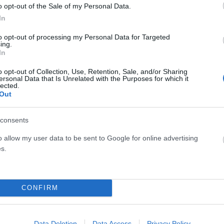
o opt-out of the Sale of my Personal Data.
In
τική συνεργασία ανάμεσα σε Ελλάδα και Γαλλία,
ίμου.
to opt-out of processing my Personal Data for Targeted
ing.
In
φρεγάτα «Κίμων» στον Πειραιά μαζί με τον Κυριάκο
o opt-out of Collection, Use, Retention, Sale, and/or Sharing
ersonal Data that Is Unrelated with the Purposes for which it
lected.
Out
χος, το προεδρικό ζεύγος της Γαλλίας θα αναχωρήσει από
consents
o allow my user data to be sent to Google for online advertising
s.
α Σταύρος Νιάρχος
Κυριάκος Μητσοτάκης
CONFIRM
Facebook
Twitter
Pinterest
LinkedIn
Tumblr
Email
Data Deletion
Data Access
Privacy Policy