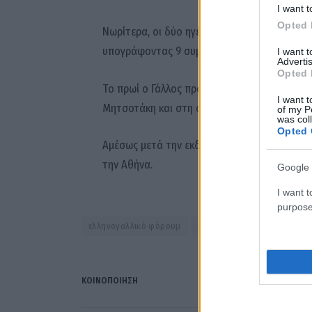
I want t
Opted 
Νωρίτερα, οι δύο ηγέτες ανανέωσαν την αμυν
υπογράφοντας 9 συμφωνίες στο Μέγαρο Μαξ
I want 
Advertis
Opted 
Το πρωί ο Γάλλος πρόεδρος επισκέφθηκε τη 
I want t
Μητσοτάκη και στη συνέχεια.
of my P
was col
Opted 
Αμέσως μετά την εκδήλωση στο Σταύρος Νιάρ
την Αθήνα.
Google 
I want t
purpose
ελληνογαλλικό φόρουμ
Εμανουέλ Μακρόν
ίδρυμ
ΚΟΙΝΟΠΟΊΗΣΗ