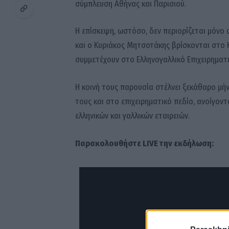
σύμπλευση Αθήνας και Παρισιού.
Η επίσκεψη, ωστόσο, δεν περιορίζεται μόνο 
και ο Κυριάκος Μητσοτάκης βρίσκονται στο 
συμμετέχουν στο Ελληνογαλλικό Επιχειρηματ
Η κοινή τους παρουσία στέλνει ξεκάθαρο μήν
τους και στο επιχειρηματικό πεδίο, ανοίγοντ
ελληνικών και γαλλικών εταιρειών.
Παρακολουθήστε LIVE την εκδήλωση: