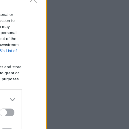
sonal or
ection to
ou may
 personal
out of the
 downstream
B’s List of
er and store
to grant or
ed purposes