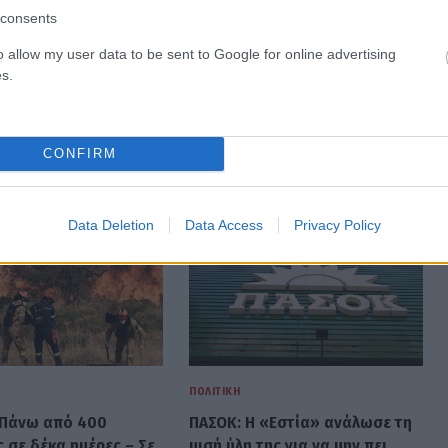
consents
o allow my user data to be sent to Google for online advertising
s.
CONFIRM
Data Deletion
Data Access
Privacy Policy
ΠΟΛΙΤΙΚΉ
 Πάνω από 400
ΠΑΣΟΚ: Η «Εστία» ανάλωσε τη
 σε δέκα ημέρες – Σε
μισή ύλη της για να μην πει