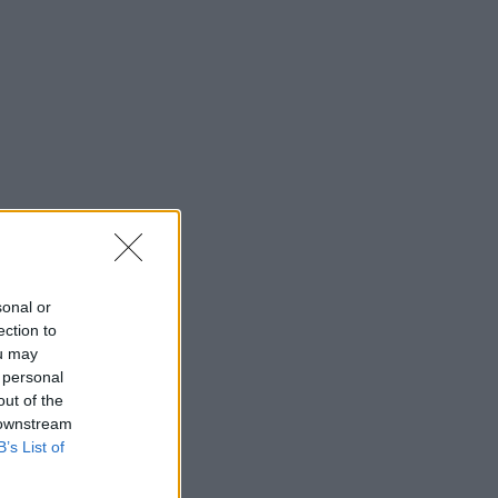
sonal or
ection to
ou may
 personal
out of the
 downstream
B’s List of