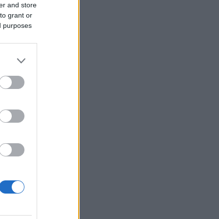
er and store
to grant or
ed purposes