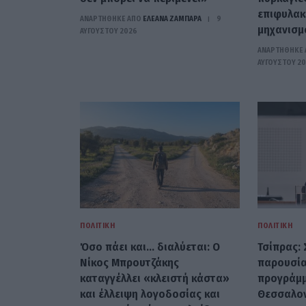
επιφυλακ
ΑΝΑΡΤΗΘΗΚΕ ΑΠΟ
ΕΛΕΑΝΑ ΖΑΜΠΑΡΑ
9
μηχανισμ
ΑΥΓΟΎΣΤΟΥ 2026
ΑΝΑΡΤΗΘΗΚΕ 
ΑΥΓΟΎΣΤΟΥ 2
ΠΟΛΙΤΙΚΉ
ΠΟΛΙΤΙΚΉ
Όσο πάει και… διαλύεται: Ο
Τσίπρας: 
Νίκος Μπρουτζάκης
παρουσία
καταγγέλλει «κλειστή κάστα»
προγράμμ
και έλλειψη λογοδοσίας και
Θεσσαλον