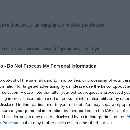
 ύδατα (προφανώς, μεταφέρθηκε από άλλο, μεγαλύτερο
ασφάλεια των πολιτών – ύλες (πληροφορίες μιλούν για
o -
Do Not Process My Personal Information
και εντοπισμού, με ό,τι αυτό συνεπάγεται για την εθνική
to opt-out of the sale, sharing to third parties, or processing of your per
formation for targeted advertising by us, please use the below opt-out s
r selection. Please note that after your opt-out request is processed y
ι την ίδια πρακτική αντιμετώπισης με αυτή στο
eing interest-based ads based on personal information utilized by us or
σει την κυκλοφορία ενός θαλάσσιου μη επανδρωμένου
disclosed to third parties prior to your opt-out. You may separately opt-
losure of your personal information by third parties on the IAB’s list of
ικά ύδατα, ως μια υπόθεση ιδιωτών»,
σχολίασε δηκτικά
. This information may also be disclosed by us to third parties on the
IA
όρων, του εναερίου χώρου και των χωρικών μας υδάτων,
Participants
that may further disclose it to other third parties.