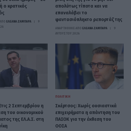
ή ο κρατικός
απολύτως τίποτα και να
ός
επαναλάβει το
φαντασιόπληκτο ρεπορτάζ της
ΑΠΟ
ΕΛΕΑΝΑ ΖΑΜΠΑΡΑ
9
026
ΑΝΑΡΤΗΘΗΚΕ ΑΠΟ
ΕΛΕΑΝΑ ΖΑΜΠΑΡΑ
9
ΑΥΓΟΎΣΤΟΥ 2026
ΠΟΛΙΤΙΚΉ
Στις 2 Σεπτεμβρίου η
Σκέρτσος: Χωρίς ουσιαστικά
ση του οικονομικού
επιχειρήματα η απάντηση του
ατος της ΕΛ.Α.Σ. στη
ΠΑΣΟΚ για την έκθεση του
ίκη
ΟΟΣΑ