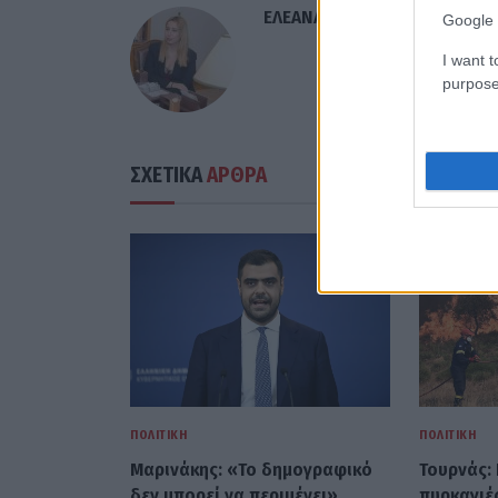
ΕΛΕΑΝΑ ΖΑΜΠΑΡΑ
Google 
I want t
purpose
ΣΧΕΤΙΚΑ
ΑΡΘΡΑ
ΠΟΛΙΤΙΚΉ
ΠΟΛΙΤΙΚΉ
Μαρινάκης: «Το δημογραφικό
Τουρνάς:
δεν μπορεί να περιμένει»
πυρκαγιές