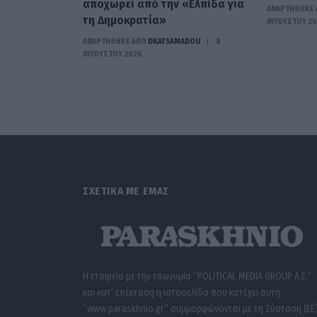
αποχωρεί από την «Ελπίδα για
ΑΝΑΡΤΗΘΗΚΕ 
τη Δημοκρατία»
ΑΥΓΟΎΣΤΟΥ 2
ΑΝΑΡΤΗΘΗΚΕ ΑΠΟ
DKATSAMADOU
8
ΑΥΓΟΎΣΤΟΥ 2026
ΣΧΕΤΙΚΑ ΜΕ ΕΜΑΣ
Η εταιρεία με την επωνυμία “POLITICAL MEDIA GROUP A.E.”
και κατ’ επέκταση η ιστοσελίδα που κατέχει αυτή
“www.paraskhnio.gr” συμμορφώνονται με τη Σύσταση (ΕΕ