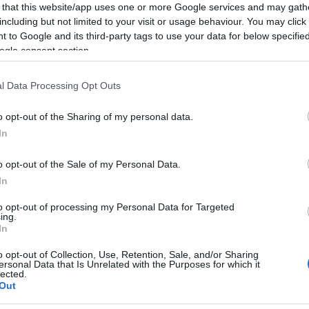
 that this website/app uses one or more Google services and may gath
including but not limited to your visit or usage behaviour. You may click 
Έλληνες διαπιστώνουν ότι η χώρα είναι ξέφραγο αμπέλι»
,
 to Google and its third-party tags to use your data for below specifi
ogle consent section.
l Data Processing Opt Outs
o opt-out of the Sharing of my personal data.
In
Facebook
Twitter
Pinterest
LinkedIn
Tumblr
Email
o opt-out of the Sale of my Personal Data.
In
to opt-out of processing my Personal Data for Targeted
ΡΟ
ΕΠΌΜΕΝΟ ΆΡΘΡΟ
ing.
ην
Βαρδακαστάνης: Οι προτάσεις του Γ. Αυτιά
In
ΕΚ
προσβάλλουν τα άτομα με αναπηρία, τις
o opt-out of Collection, Use, Retention, Sale, and/or Sharing
οικογένειές τους και τον ευρωπαϊκό πολιτισμό
ersonal Data that Is Unrelated with the Purposes for which it
lected.
Out