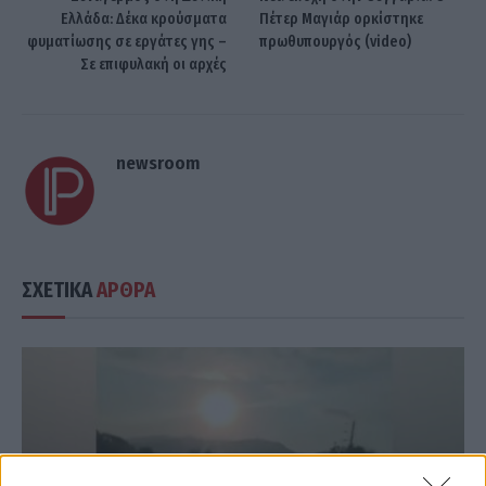
Ελλάδα: Δέκα κρούσματα
Πέτερ Μαγιάρ ορκίστηκε
φυματίωσης σε εργάτες γης –
πρωθυπουργός (video)
Σε επιφυλακή οι αρχές
newsroom
ΣΧΕΤΙΚΑ
ΑΡΘΡΑ