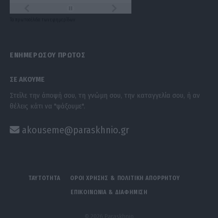
Τα
πρωτοσέλιδα
των
εφημερίδων
ΕΝΗΜΕΡΩΣΟΥ ΠΡΩΤΟΣ
ΣΕ ΑΚΟΥΜΕ
Στείλε την άποψή σου, τη γνώμη σου, την καταγγελία σου, ή αν
θέλεις κάτι να "ψάξουμε".
akouseme@paraskhnio.gr
ΤΑΥΤΟΤΗΤΑ
ΟΡΟΙ ΧΡΗΣΗΣ & ΠΟΛΙΤΙΚΗ ΑΠΟΡΡΗΤΟΥ
ΕΠΙΚΟΙΝΩΝΙΑ & ΔΙΑΦΗΜΙΣΗ
© 2026 Paraskhnio