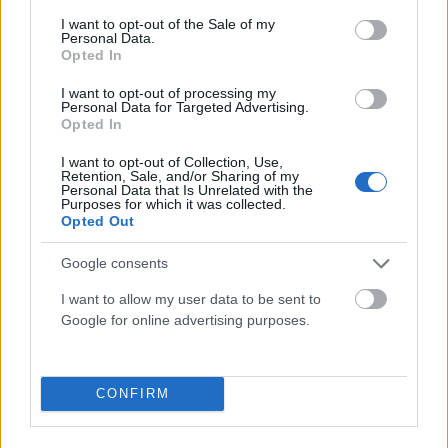
consent section.
I want to opt-out of the Sale of my
Personal Data.
Opted In
I want to opt-out of processing my
Personal Data for Targeted Advertising.
ΠΟΛΙΤΙΚΉ
Opted In
Αυτοψία και δεσμεύσεις Άδωνι Γεωργιάδη στο
I want to opt-out of Collection, Use,
νοσοκομείο της Ρόδου
Retention, Sale, and/or Sharing of my
Personal Data that Is Unrelated with the
ΑΝΑΡΤΗΘΗΚΕ ΑΠΟ
GMYLONAS
7 ΑΥΓΟΎΣΤΟΥ 2026
Purposes for which it was collected.
Opted Out
Google consents
I want to allow my user data to be sent to
Google for online advertising purposes.
CONFIRM