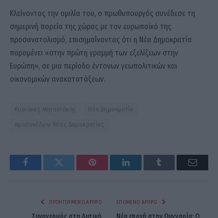
Κλείνοντας την ομιλία του, ο πρωθυπουργός συνέδεσε τη
σημερινή πορεία της χώρας με τον ευρωπαϊκό της
προσανατολισμό, επισημαίνοντας ότι η Νέα Δημοκρατία
παραμένει «στην πρώτη γραμμή των εξελίξεων στην
Ευρώπη», σε μια περίοδο έντονων γεωπολιτικών και
οικονομικών ανακατατάξεων.
Κυριάκος Μητσοτάκης
Νέα Δημοκρατία
προσυνέδριο Νέας Δημοκρατίας
Facebook
Twitter
Pinterest
LinkedIn
Tumblr
Email
ΠΡΟΗΓΟΎΜΕΝΟ ΆΡΘΡΟ
ΕΠΌΜΕΝΟ ΆΡΘΡΟ
Συναγερμός στη Δυτική
Νέα εποχή στην Ουγγαρία: Ο