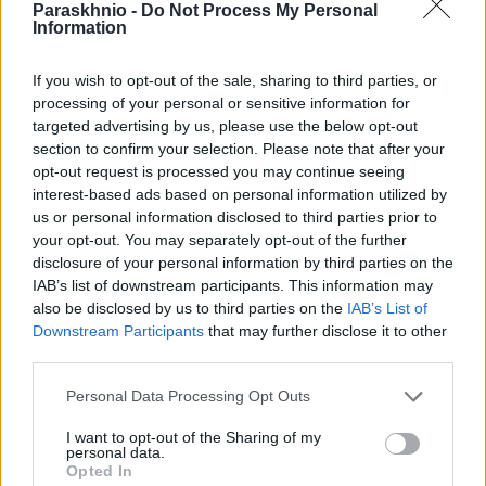
Paraskhnio -
Do Not Process My Personal
Information
If you wish to opt-out of the sale, sharing to third parties, or
processing of your personal or sensitive information for
targeted advertising by us, please use the below opt-out
section to confirm your selection. Please note that after your
opt-out request is processed you may continue seeing
ΕΛΛΆΔΑ
interest-based ads based on personal information utilized by
Τι λένε πραγματογνώμονες για την φονική μετωπική
us or personal information disclosed to third parties prior to
your opt-out. You may separately opt-out of the further
στις Σέρρες (VIDEO)
disclosure of your personal information by third parties on the
ΑΝΑΡΤΗΘΗΚΕ ΑΠΟ
GMYLONAS
7 ΑΥΓΟΎΣΤΟΥ 2026
IAB’s list of downstream participants. This information may
also be disclosed by us to third parties on the
IAB’s List of
Downstream Participants
that may further disclose it to other
third parties.
Please note that this website/app uses one or more Google
Personal Data Processing Opt Outs
services and may gather and store information including but
not limited to your visit or usage behaviour. You may click to
I want to opt-out of the Sharing of my
personal data.
grant or deny consent to Google and its third-party tags to
Opted In
use your data for below specified purposes in below Google