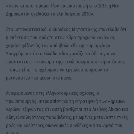
«όταν κάποιοι οραματίζονται επιστροφή στο 2015, η Νέα
Δημοκρατία σχεδιάζει το ελπιδοφόρο 2030».
Στο μεταναστευτικό, ο Κυριάκος Μητσοτάκης επανέλαβε ότι
η επέκταση του φράχτη στον Έβρο προχωρά κανονικά,
χαρακτηρίζοντάς τον «σύμβολο εθνικής κυριαρχίας».
Υπογράμμισε ότι η Ελλάδα «δεν χρειάζεται άδεια για να
προστατεύει τα σύνορά της», ενώ άσκησε κριτική σε όσους
– όπως είπε – επιχείρησαν να εργαλειοποιήσουν το
μεταναστευτικό μέσω fake news.
Αναφερόμενος στις ελληνοτουρκικές σχέσεις, ο
πρωθυπουργός υπερασπίστηκε τη στρατηγική των «ήρεμων
νερών», εξηγώντας ότι αυτή βασίζεται στο Διεθνές Δίκαιο και
οδηγεί σε λιγότερες παραβιάσεις, μειωμένες μεταναστευτικές
ροές και καλύτερες οικονομικές συνθήκες για τα νησιά του
Αιγαίου.