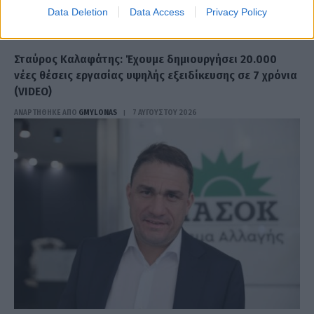
Data Deletion
Data Access
Privacy Policy
ΠΟΛΙΤΙΚΉ
Σταύρος Καλαφάτης: Έχουμε δημιουργήσει 20.000
νέες θέσεις εργασίας υψηλής εξειδίκευσης σε 7 χρόνια
(VIDEO)
ΑΝΑΡΤΗΘΗΚΕ ΑΠΟ
GMYLONAS
7 ΑΥΓΟΎΣΤΟΥ 2026