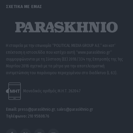
ΣΧΕΤΙΚΑ ΜΕ ΕΜΑΣ
Η εταιρεία με την επωνυμία “POLITICAL MEDIA GROUP A.E.” και κατ’
επέκταση η ιστοσελίδα που κατέχει αυτή “www.paraskhnio.gr”
συμμορφώνονται με τη Σύσταση (ΕΕ) 2018/334 της Επιτροπής της 1ης
Μαρτίου 2018 σχετικά με τα μέτρα για την αποτελεσματική
αντιμετώπιση του παράνομου περιεχομένου στο διαδίκτυο (L 63).
Μοναδικός αριθμός Μ.Η.Τ. 262047
Email:
press@paraskhnio.gr
,
sales@paraskhnio.gr
Τηλέφωνο:
210 9580876