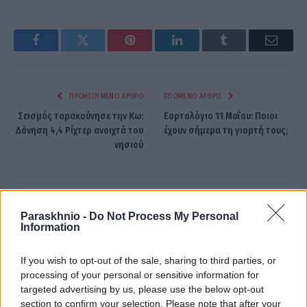
Facebook
Twitter
Pinterest
LinkedIn
Tumblr
Email
ΠΡΟΗΓΟΎΜΕΝΟ ΆΡΘΡΟ
ΕΠΌΜΕΝΟ ΆΡΘΡΟ
Σεισμός ταρακούνησε την Κω:
Εορτολόγιο 11 Μαΐου: Ποιοι
Δόνηση 4,4 Ρίχτερ ανοιχτά του
έχουν σήμερα τη γιορτή τους;
νησιού
Στέλλα Λίταινα
Paraskhnio -
Do Not Process My Personal
Information
If you wish to opt-out of the sale, sharing to third parties, or
processing of your personal or sensitive information for
targeted advertising by us, please use the below opt-out
ΣΧΕΤΙΚΑ
ΑΡΘΡΑ
section to confirm your selection. Please note that after your