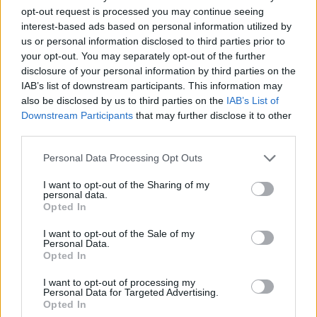
opt-out request is processed you may continue seeing
interest-based ads based on personal information utilized by
us or personal information disclosed to third parties prior to
your opt-out. You may separately opt-out of the further
disclosure of your personal information by third parties on the
IAB’s list of downstream participants. This information may
also be disclosed by us to third parties on the
IAB’s List of
Downstream Participants
that may further disclose it to other
third parties.
Please note that this website/app uses one or more Google
Personal Data Processing Opt Outs
services and may gather and store information including but
not limited to your visit or usage behaviour. You may click to
I want to opt-out of the Sharing of my
personal data.
grant or deny consent to Google and its third-party tags to
Opted In
use your data for below specified purposes in below Google
consent section.
I want to opt-out of the Sale of my
ΕΛΛΆΔΑ
Personal Data.
Opted In
Εκρηκτικό κοκτέιλ με 40άρια και 8 μποφόρ –
Ενισχύονται οι άνεμοι τις επόμενες ημέρες
I want to opt-out of processing my
Personal Data for Targeted Advertising.
ΑΝΑΡΤΗΘΗΚΕ ΑΠΟ
ΕΛΕΑΝΑ ΖΑΜΠΑΡΑ
9 ΑΥΓΟΎΣΤΟΥ 2026
Opted In