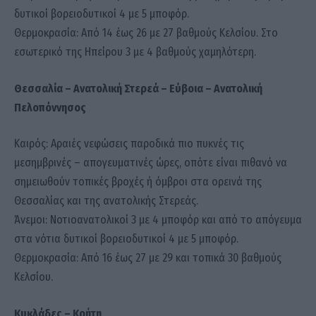
δυτικοί βορειοδυτικοί 4 με 5 μποφόρ.
Θερμοκρασία: Από 14 έως 26 με 27 βαθμούς Κελσίου. Στο
εσωτερικό της Ηπείρου 3 με 4 βαθμούς χαμηλότερη.
Θεσσαλία – Ανατολική Στερεά – Εύβοια – Ανατολική
Πελοπόννησος
Καιρός: Αραιές νεφώσεις παροδικά πιο πυκνές τις
μεσημβρινές – απογευματινές ώρες, οπότε είναι πιθανό να
σημειωθούν τοπικές βροχές ή όμβροι στα ορεινά της
Θεσσαλίας και της ανατολικής Στερεάς.
Άνεμοι: Νοτιοανατολικοί 3 με 4 μποφόρ και από το απόγευμα
στα νότια δυτικοί βορειοδυτικοί 4 με 5 μποφόρ.
Θερμοκρασία: Από 16 έως 27 με 29 και τοπικά 30 βαθμούς
Κελσίου.
Κυκλάδες – Κρήτη