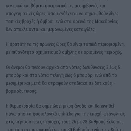
κεντρικά και βόρεια ηπειρωτικά τις μεσημβρινές και
απογευματινές ώρες, όπου ενδέχεται να σημειωθούν λίγες
τοπικές βροχές ή όμβροι, ενώ στα ορεινά της Μακεδονίας
δεν αποκλείονται και μεμονωμένες καταιγίδες.
Η ορατότητα τις πρωινές ώρες θα είναι τοπικά περιορισμένη,
με πιθανότητα σχηματισμού ομίχλης σε ορισμένες περιοχές.
Οι άνεμοι θα πνέουν αρχικά από νότιες διευθύνσεις 3 έως 5
μποφόρ και στα νότια πελάγη έως 6 μποφόρ, ενώ από το
μεσημέρι και μετά θα στραφούν σταδιακά σε δυτικούς –
βορειοδυτικούς.
Η θερμοκρασία θα σημειώσει μικρή άνοδο και θα κινηθεί
πάνω από τα φυσιολογικά επίπεδα για την εποχή, φτάνοντας
στις περισσότερες περιοχές τους 26 με 28 βαθμούς Κελσίου,
τοπικά στα ηπειρωτικά έως και 30 βαθμούς, ενώ στην Κρήτη