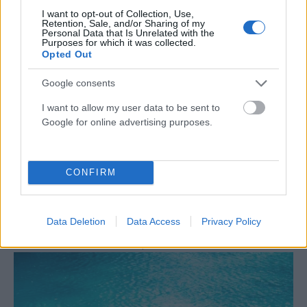
I want to opt-out of Collection, Use,
Retention, Sale, and/or Sharing of my
Personal Data that Is Unrelated with the
Purposes for which it was collected.
Opted Out
Google consents
I want to allow my user data to be sent to
Google for online advertising purposes.
CONFIRM
ΕΛΛΆΔΑ
Πώς έγινε το τροχαίο στη Λεωφόρο Σουνίου –
Data Deletion
Data Access
Privacy Policy
Νοσηλεύονται στο 401 ΣΝ οι δύο αστυνομικοί
ΑΝΑΡΤΗΘΗΚΕ ΑΠΟ
ΕΛΕΑΝΑ ΖΑΜΠΑΡΑ
9 ΑΥΓΟΎΣΤΟΥ 2026