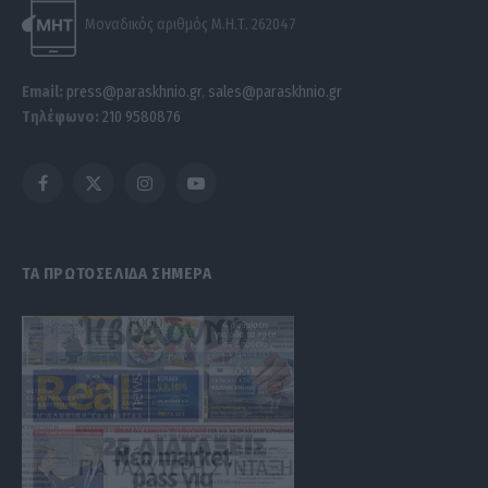
Μοναδικός αριθμός Μ.Η.Τ. 262047
Email:
press@paraskhnio.gr
,
sales@paraskhnio.gr
Τηλέφωνο:
210 9580876
Facebook
X
Instagram
YouTube
(Twitter)
ΤΑ ΠΡΩΤΟΣΕΛΙΔΑ ΣΗΜΕΡΑ