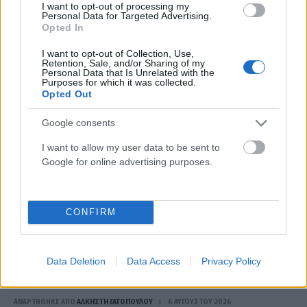
I want to opt-out of processing my
το αφορολόγητο των 800.000 ευρώ
Personal Data for Targeted Advertising.
Opted In
ΑΝΑΡΤΗΘΗΚΕ ΑΠΟ
ΣΤΈΛΛΑ ΛΊΤΑΙΝΑ
7 ΑΥΓΟΎΣΤΟΥ 2026
I want to opt-out of Collection, Use,
Retention, Sale, and/or Sharing of my
Personal Data that Is Unrelated with the
Purposes for which it was collected.
Opted Out
Google consents
I want to allow my user data to be sent to
Google for online advertising purposes.
CONFIRM
ΟΙΚΟΝΟΜΊΑ
Data Deletion
Data Access
Privacy Policy
Νέα εποχή για τη ΔΕΘ: Το έργο των 204,6 εκατ. ευρώ
που «μεταμορφώνει» τον εκθεσιακό χώρο
ΑΝΑΡΤΗΘΗΚΕ ΑΠΟ
ΆΛΚΗΣΤΗ ΓΑΤΟΠΟΎΛΟΥ
6 ΑΥΓΟΎΣΤΟΥ 2026