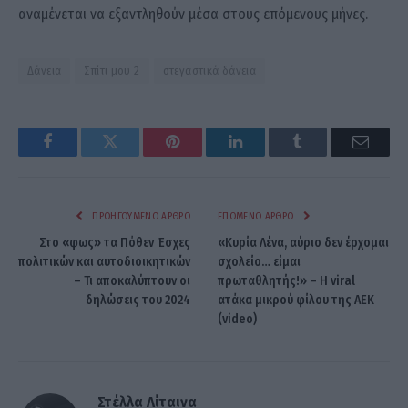
αναμένεται να εξαντληθούν μέσα στους επόμενους μήνες.
Δάνεια
Σπίτι μου 2
στεγαστικά δάνεια
Facebook
Twitter
Pinterest
LinkedIn
Tumblr
Email
ΠΡΟΗΓΟΎΜΕΝΟ ΆΡΘΡΟ
ΕΠΌΜΕΝΟ ΆΡΘΡΟ
Στο «φως» τα Πόθεν Έσχες
«Κυρία Λένα, αύριο δεν έρχομαι
πολιτικών και αυτοδιοικητικών
σχολείο… είμαι
– Τι αποκαλύπτουν οι
πρωταθλητής!» – Η viral
δηλώσεις του 2024
ατάκα μικρού φίλου της ΑΕΚ
(video)
Στέλλα Λίταινα