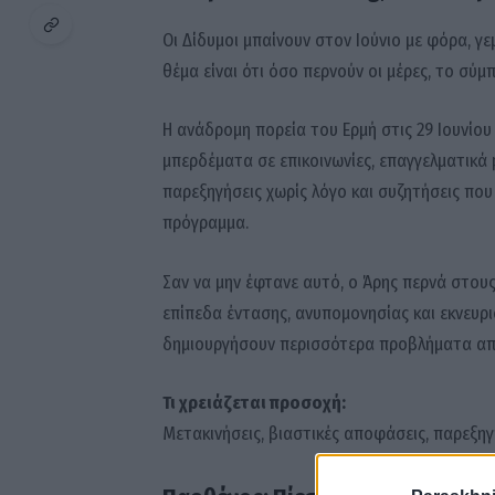
Οι Δίδυμοι μπαίνουν στον Ιούνιο με φόρα, γε
θέμα είναι ότι όσο περνούν οι μέρες, το σύμ
Η ανάδρομη πορεία του Ερμή στις 29 Ιουνίου
μπερδέματα σε επικοινωνίες, επαγγελματικά p
παρεξηγήσεις χωρίς λόγο και συζητήσεις που
πρόγραμμα.
Σαν να μην έφτανε αυτό, ο Άρης περνά στου
επίπεδα έντασης, ανυπομονησίας και εκνευρι
δημιουργήσουν περισσότερα προβλήματα απ’
Τι χρειάζεται προσοχή:
Μετακινήσεις, βιαστικές αποφάσεις, παρεξηγή