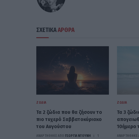
ΣΧΕΤΙΚΑ
ΑΡΘΡΑ
ΖΏΔΙΑ
ΖΏΔΙΑ
Τα 2 ζώδια που θα ζήσουν το
Τα 3 ζώδι
πιο τυχερό Σαββατοκύριακο
απογειωθ
του Αυγούστου
10ήμερο 
ΑΝΑΡΤΗΘΗΚΕ ΑΠΟ
ΓΕΩΡΓΊΑ ΝΤΟΎΝΗ
1
ΑΝΑΡΤΗΘΗΚΕ 