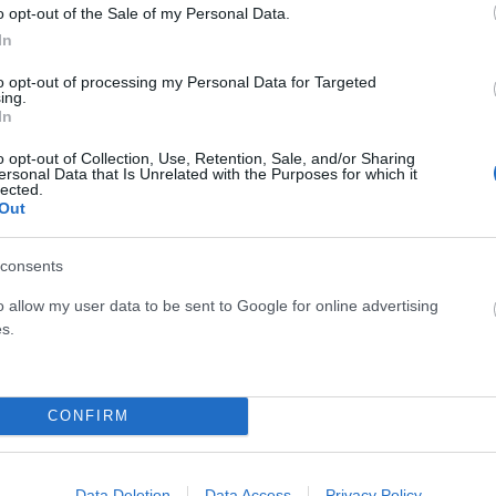
o opt-out of the Sale of my Personal Data.
In
απρόβλεπτες εξελίξεις
to opt-out of processing my Personal Data for Targeted
ing.
 προκλήσεις, κυρίως γύρω από τα οικονομικά και τις
In
 ανασφάλειας εντείνεται, ειδικά όταν προκύπτουν
o opt-out of Collection, Use, Retention, Sale, and/or Sharing
ς και πληρωμές.
ersonal Data that Is Unrelated with the Purposes for which it
lected.
Out
αίνεται να μπαίνουν σε περίοδο ταλαιπωρίας, κυρίως προς
αρχίζει να επηρεάζει έντονα τον προγραμματισμό και την
consents
o allow my user data to be sent to Google for online advertising
s.
λματικό τομέα, οι απαιτήσεις αυξάνονται και οι ρυθμοί
αι να κινηθούν στρατηγικά και όχι παρορμητικά, καθώς κάθε
CONFIRM
ωνίες και υπερβολικές αντιδράσεις υπό πίεση.
Data Deletion
Data Access
Privacy Policy