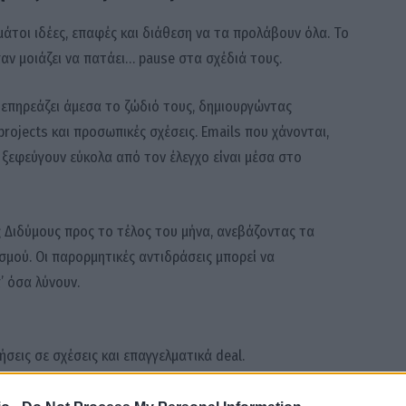
μάτοι ιδέες, επαφές και διάθεση να τα προλάβουν όλα. Το
παν μοιάζει να πατάει… pause στα σχέδιά τους.
 επηρεάζει άμεσα το ζώδιό τους, δημιουργώντας
rojects και προσωπικές σχέσεις. Emails που χάνονται,
 ξεφεύγουν εύκολα από τον έλεγχο είναι μέσα στο
ς Διδύμους προς το τέλος του μήνα, ανεβάζοντας τα
σμού. Οι παρορμητικές αντιδράσεις μπορεί να
 όσα λύνουν.
σεις σε σχέσεις και επαγγελματικά deal.