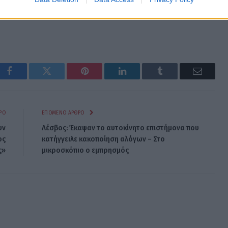
Facebook
Twitter
Pinterest
LinkedIn
Tumblr
Email
ΡΟ
ΕΠΌΜΕΝΟ ΆΡΘΡΟ
υν
Λέσβος: Έκαψαν το αυτοκίνητο επιστήμονα που
ος
κατήγγειλε κακοποίηση αλόγων – Στο
ς»
μικροσκόπιο ο εμπρησμός