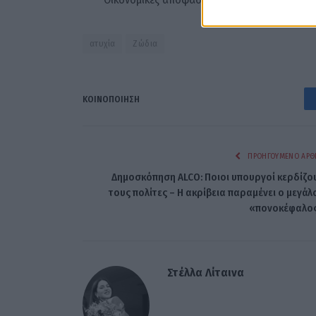
ατυχία
Ζώδια
ΚΟΙΝΟΠΟΊΗΣΗ
ΠΡΟΗΓΟΎΜΕΝΟ ΆΡΘ
Δημοσκόπηση ALCO: Ποιοι υπουργοί κερδίζο
τους πολίτες – Η ακρίβεια παραμένει ο μεγάλ
«πονοκέφαλο
Στέλλα Λίταινα