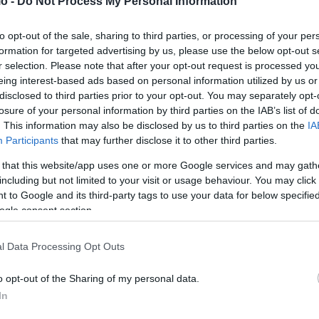
 χρόνος για reset
o -
Do Not Process My Personal Information
αν μήνα γεμάτο deadlines, απαιτήσεις και ψυχολογική πίεση.
to opt-out of the sale, sharing to third parties, or processing of your per
formation for targeted advertising by us, please use the below opt-out s
έλιξης, η καθημερινότητα γίνεται πιο απαιτητική και οι
r selection. Please note that after your opt-out request is processed y
eing interest-based ads based on personal information utilized by us or
disclosed to third parties prior to your opt-out. You may separately opt-
losure of your personal information by third parties on the IAB’s list of
ό τους, φέρνοντας καθυστερήσεις, ασυνεννοησία και
. This information may also be disclosed by us to third parties on the
IA
μερινότητα. Συνεργασίες, φιλίες αλλά και κοινωνικές
Participants
that may further disclose it to other third parties.
αίες ημέρες του μήνα.
 that this website/app uses one or more Google services and may gath
including but not limited to your visit or usage behaviour. You may click 
α κρατήσουν τα πάντα υπό έλεγχο χωρίς όμως να βλέπουν
 to Google and its third-party tags to use your data for below specifi
 αυτό και η ανάγκη για ξεκούραση γίνεται πιο σημαντική
ogle consent section.
l Data Processing Opt Outs
o opt-out of the Sharing of my personal data.
άντληση και βιαστικές κουβέντες που μπορεί να
In