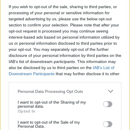
If you wish to opt-out of the sale, sharing to third parties, or
processing of your personal or sensitive information for
targeted advertising by us, please use the below opt-out
ΠΑΡΆΞΕΝΑ
section to confirm your selection. Please note that after your
Οι οδηγία που δίνει η βορειοκορεατική τηλεόραση για
opt-out request is processed you may continue seeing
την αντιμετώπιση του καύσωνα είναι… σκυλόσουπα!
interest-based ads based on personal information utilized by
us or personal information disclosed to third parties prior to
ΑΝΑΡΤΗΘΗΚΕ ΑΠΟ
GMYLONAS
7 ΑΥΓΟΎΣΤΟΥ 2026
your opt-out. You may separately opt-out of the further
disclosure of your personal information by third parties on the
IAB’s list of downstream participants. This information may
also be disclosed by us to third parties on the
IAB’s List of
Downstream Participants
that may further disclose it to other
third parties.
Please note that this website/app uses one or more Google
Personal Data Processing Opt Outs
services and may gather and store information including but
not limited to your visit or usage behaviour. You may click to
I want to opt-out of the Sharing of my
personal data.
grant or deny consent to Google and its third-party tags to
Opted In
use your data for below specified purposes in below Google
consent section.
I want to opt-out of the Sale of my
Personal Data.