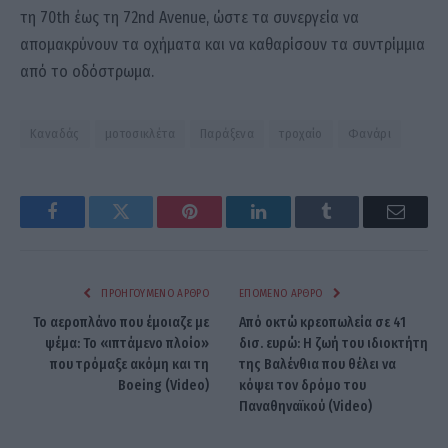
τη 70th έως τη 72nd Avenue, ώστε τα συνεργεία να
απομακρύνουν τα οχήματα και να καθαρίσουν τα συντρίμμια
από το οδόστρωμα.
Καναδάς
μοτοσικλέτα
Παράξενα
τροχαίο
Φανάρι
Facebook
Twitter
Pinterest
LinkedIn
Tumblr
Email
ΠΡΟΗΓΟΎΜΕΝΟ ΆΡΘΡΟ
ΕΠΌΜΕΝΟ ΆΡΘΡΟ
Το αεροπλάνο που έμοιαζε με
Από οκτώ κρεοπωλεία σε 41
ψέμα: Το «ιπτάμενο πλοίο»
δισ. ευρώ: Η ζωή του ιδιοκτήτη
που τρόμαξε ακόμη και τη
της Βαλένθια που θέλει να
Boeing (Video)
κόψει τον δρόμο του
Παναθηναϊκού (Video)