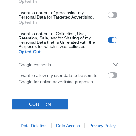
Opted In
ΠΑΡΆΞΕΝΑ
Single era τέλος; 4 ζώδια που θα έχουν ερωτικές
I want to opt-out of processing my
Personal Data for Targeted Advertising.
εξελίξεις μέχρι τον Σεπτέμβριο
Opted In
ΑΝΑΡΤΗΘΗΚΕ ΑΠΟ
ΣΤΈΛΛΑ ΛΊΤΑΙΝΑ
7 ΑΥΓΟΎΣΤΟΥ 2026
I want to opt-out of Collection, Use,
Retention, Sale, and/or Sharing of my
Personal Data that Is Unrelated with the
Purposes for which it was collected.
Opted Out
Google consents
I want to allow my user data to be sent to
Google for online advertising purposes.
CONFIRM
ΠΑΡΆΞΕΝΑ
Data Deletion
Data Access
Privacy Policy
Άνθρωπος στον Άρη; Η φωτογραφία της NASA που έχει