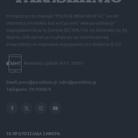
Η εταιρεία με την επωνυμία “POLITICAL MEDIA GROUP A.E.” και κατ’
επέκταση η ιστοσελίδα που κατέχει αυτή “www.paraskhnio.gr”
συμμορφώνονται με τη Σύσταση (ΕΕ) 2018/334 της Επιτροπής της 1ης
Μαρτίου 2018 σχετικά με τα μέτρα για την αποτελεσματική
αντιμετώπιση του παράνομου περιεχομένου στο διαδίκτυο (L 63).
Μοναδικός αριθμός Μ.Η.Τ. 262047
Email:
press@paraskhnio.gr
,
sales@paraskhnio.gr
Τηλέφωνο:
210 9580876
Facebook
X
Instagram
YouTube
(Twitter)
ΤΑ ΠΡΩΤΟΣΕΛΙΔΑ ΣΗΜΕΡΑ