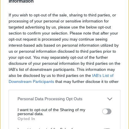
Information
If you wish to opt-out of the sale, sharing to third parties, or
processing of your personal or sensitive information for
targeted advertising by us, please use the below opt-out
section to confirm your selection. Please note that after your
opt-out request is processed you may continue seeing
interest-based ads based on personal information utilized by
us or personal information disclosed to third parties prior to
your opt-out. You may separately opt-out of the further
ΑΠΌΨΕΙΣ
disclosure of your personal information by third parties on the
IAB’s list of downstream participants. This information may
Τα δεδομένα της ζωής
also be disclosed by us to third parties on the
IAB’s List of
ΑΝΑΡΤΗΘΗΚΕ ΑΠΟ
NEWSROOM
6 ΑΥΓΟΎΣΤΟΥ 2026
Downstream Participants
that may further disclose it to other
third parties.
Please note that this website/app uses one or more Google
Personal Data Processing Opt Outs
services and may gather and store information including but
not limited to your visit or usage behaviour. You may click to
I want to opt-out of the Sharing of my
personal data.
grant or deny consent to Google and its third-party tags to
Opted In
use your data for below specified purposes in below Google
consent section.