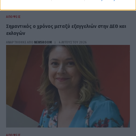
ΑΠΌΨΕΙΣ
Σημαντικός ο χρόνος μεταξύ εξαγγελιών στην ΔΕΘ και
εκλογών
ΑΝΑΡΤΗΘΗΚΕ ΑΠΟ
NEWSROOM
4 ΑΥΓΟΎΣΤΟΥ 2026
ΑΠΌΨΕΙΣ