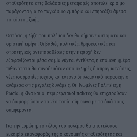
σταθερότητα στις θαλάσσιες μεταφορές αποτελεί κρίσιμο
παράγοντα για το παγκόσμιο εμπόριο και επηρεάζει άμεσα
το κόστος ζωής.
Ωστόσο, η λήξη του πολέμου δεν θα σήμαινε αυτόματα και
οριστική ειρήνη. Οι βαθιές πολιτικές, θρησκευτικές και
στρατηγικές αντιπαραθέσεις στην περιοχή δεν
εξαφανίζονται μέσα σε μία νύχτα. Αντίθετα, η επόμενη ημέρα
πιθανότατα θα συνοδευόταν από σκληρές διαπραγματεύσεις,
νέες ισορροπίες ισχύος και έντονο διπλωματικό παρασκήνιο
ανάμεσα στις μεγάλες δυνάμεις. Οι Ηνωμένες Πολιτείες, η
Ρωσία, η Κίνα και οι περιφερειακοί παίκτες θα επιχειρούσαν
να διαμορφώσουν το νέο τοπίο σύμφωνα με τα δικά τους
συμφέροντα.
Για την Ευρώπη, το τέλος του πολέμου θα αποτελούσε
ευκαιρία επαναφοράς της οικονομικής σταθερότητας και