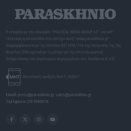
Η εταιρεία με την επωνυμία “POLITICAL MEDIA GROUP A.E.” και κατ’
επέκταση η ιστοσελίδα που κατέχει αυτή “www.paraskhnio.gr”
συμμορφώνονται με τη Σύσταση (ΕΕ) 2018/334 της Επιτροπής της 1ης
Μαρτίου 2018 σχετικά με τα μέτρα για την αποτελεσματική
αντιμετώπιση του παράνομου περιεχομένου στο διαδίκτυο (L 63).
Μοναδικός αριθμός Μ.Η.Τ. 262047
Email:
press@paraskhnio.gr
,
sales@paraskhnio.gr
Τηλέφωνο:
210 9580876
Facebook
X
Instagram
YouTube
(Twitter)