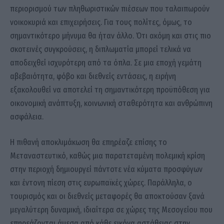
περιορισμού των πληθωριστικών πιέσεων που ταλαιπωρούν
νοικοκυριά και επιχειρήσεις. Για τους πολίτες, όμως, το
σημαντικότερο μήνυμα θα ήταν άλλο. Ότι ακόμη και στις πιο
σκοτεινές συγκρούσεις, η διπλωματία μπορεί τελικά να
αποδειχθεί ισχυρότερη από τα όπλα. Σε μια εποχή γεμάτη
αβεβαιότητα, φόβο και διεθνείς εντάσεις, η ειρήνη
εξακολουθεί να αποτελεί τη σημαντικότερη προϋπόθεση για
οικονομική ανάπτυξη, κοινωνική σταθερότητα και ανθρώπινη
ασφάλεια.
Η πιθανή αποκλιμάκωση θα επηρέαζε επίσης το
Μεταναστευτικό, καθώς μια παρατεταμένη πολεμική κρίση
στην περιοχή δημιουργεί πάντοτε νέα κύματα προσφύγων
και έντονη πίεση στις ευρωπαϊκές χώρες. Παράλληλα, ο
τουρισμός και οι διεθνείς μεταφορές θα αποκτούσαν ξανά
μεγαλύτερη δυναμική, ιδιαίτερα σε χώρες της Μεσογείου που
επηρεάζονται άμεσα από κάθε εικόνα αστάθειας στην