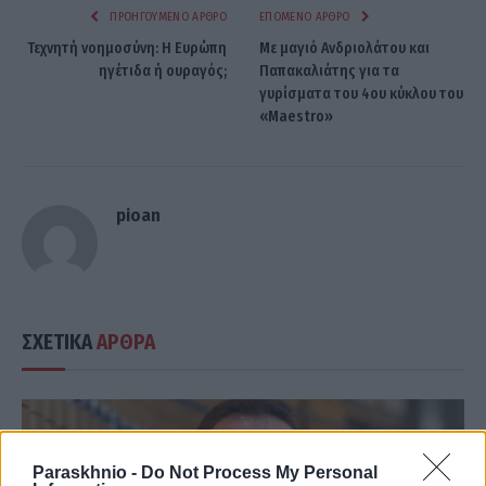
ΠΡΟΗΓΟΎΜΕΝΟ ΆΡΘΡΟ
ΕΠΌΜΕΝΟ ΆΡΘΡΟ
Τεχνητή νοημοσύνη: Η Ευρώπη
Με μαγιό Ανδριολάτου και
ηγέτιδα ή ουραγός;
Παπακαλιάτης για τα
γυρίσματα του 4ου κύκλου του
«Maestro»
pioan
ΣΧΕΤΙΚΑ
ΑΡΘΡΑ
Paraskhnio -
Do Not Process My Personal