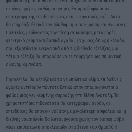
φυσικού αερίου πιθανότατα θα υποχωρούσαν αισθητά μέσα
σε λίγες ημέρες, καθώς οι αγορές θα προεξοφλούσαν
επιστροφή της σταθερότητας στις ενεργειακές ροές. Αυτό
θα επηρέαζε θετικά τον πληθωρισμό σε Ευρώπη και Ηνωμένες
Πολιτείες, μειώνοντας την πίεση σε καύσιμα, μεταφορές,
ηλεκτρικό ρεύμα και βασικά αγαθά. Για χώρες όπως η Ελλάδα,
που εξαρτώνται ενεργειακά από τις διεθνείς εξελίξεις, μια
τέτοια εξέλιξη θα μπορούσε να λειτουργήσει ως σημαντική
οικονομική ανάσα.
Παράλληλα, θα άλλαζε και το γεωπολιτικό κλίμα. Οι διεθνείς
αγορές αντιδρούν πάντοτε θετικά όταν απομακρύνεται ο
φόβος μιας γενικευμένης σύρραξης στη Μέση Ανατολή. Τα
χρηματιστήρια πιθανότατα θα κατέγραφαν άνοδο, οι
επενδύσεις θα επανεκκινούσαν με μεγαλύτερη ασφάλεια και η
διεθνής ναυσιπλοΐα θα λειτουργούσε χωρίς τον διαρκή φόβο
νέων επιθέσεων ή αποκλεισμών στα Στενά του Ορμούζ. Η