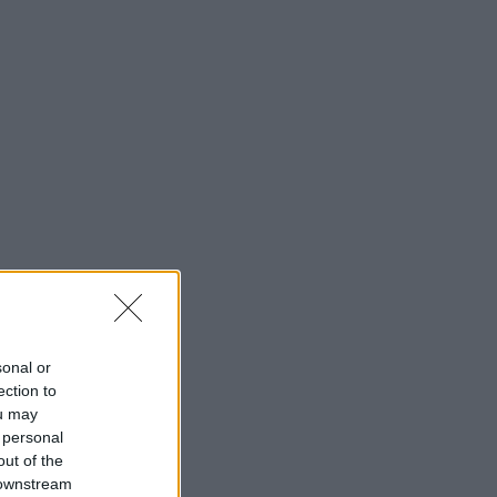
sonal or
ection to
ou may
 personal
out of the
 downstream