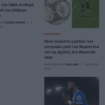
: «Το ΟΑΚΑ σταθερά
ρό των Ελλήνων
»
ΑΠΟ
ΕΛΕΑΝΑ ΖΑΜΠΑΡΑ
8
026
ΑΘΛΗΤΙΣΜΌΣ
Πόσο πωλείται η μπάλα των
ιστορικών γκολ του Μαραντόνα
επί της Αγγλίας στο Μουντιάλ
1986
ΑΝΑΡΤΗΘΗΚΕ ΑΠΟ
GMYLONAS
7 ΑΥΓΟΎΣΤΟΥ
2026