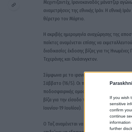
Μεχντιζαντέχ, Ιρανοκαναδός μάνατζερ αγώνων
αναμετρήσεις της εθνικής Ιράν. Η εθνική Ιρ
θέρετρο τον Μάρτιο.
Η ακριβής ημερομηνία αναχώρησης της αποστο
παίκτες αναμένεται επίσης να εκμεταλλευτού
διαδικασίες έκδοσης βίζας για τις Ηνωμένες 
Τεχεράνης και Ουάσινγκτον.
Σύμφωνα με το ιρανικό αθλητικό μέσο Varze
Σάββατο (16/5). Οι πληροφορίες αυτές έρχον
Paraskhni
ποδοσφαιρικής ομοσπονδίας του Ιράν, Μεχντί
If you wish 
βίζα για την είσοδο της εθνικής ομάδας στις
sensitive in
Ιουνίου-19 Ιουλίου).
confirm you
continue se
information 
Ο Ταζ αναμένεται να έχει συνομιλία με τον π
further disc
επιδιώκει να εξασφαλίσει εγγυήσεις για την