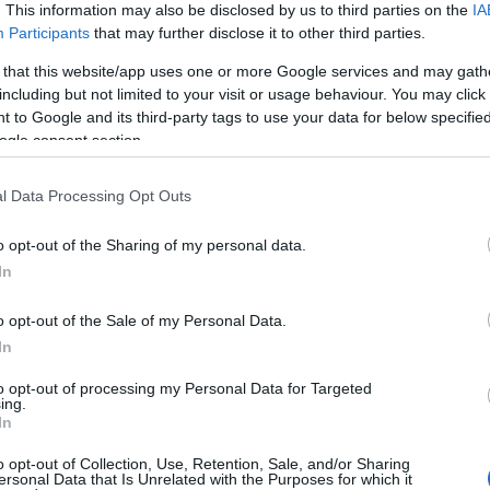
. This information may also be disclosed by us to third parties on the
IA
Participants
that may further disclose it to other third parties.
φαλής της ομοσπονδίας ανέφερε επίσης ότι οι παίκτες θα
 that this website/app uses one or more Google services and may gath
 δακτυλικών αποτυπωμάτων στο πλαίσιο της έκδοσης
including but not limited to your visit or usage behaviour. You may click 
 to Google and its third-party tags to use your data for below specifi
 να αποφευχθεί μετακίνηση άνω των 450 χιλιομέτρων από
ogle consent section.
τό.
l Data Processing Opt Outs
το Τούσον της Αριζόνα, θα ξεκινήσει τις υποχρεώσεις του
ανδία στο Λος Άντζελες στις 15 Ιουνίου, πριν
o opt-out of the Sharing of my personal data.
την Αίγυπτο στο Σιάτλ, στο πλαίσιο του 7ου ομίλου.
In
o opt-out of the Sale of my Personal Data.
In
to opt-out of processing my Personal Data for Targeted
ing.
In
o opt-out of Collection, Use, Retention, Sale, and/or Sharing
ersonal Data that Is Unrelated with the Purposes for which it