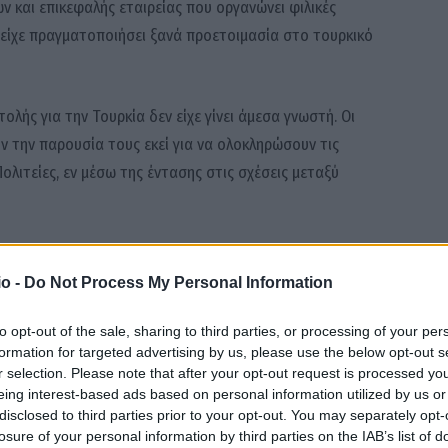
 και επικεφαλής εταιρείας που οργανώνει φιλικές
άν είχε πραγματοποιήσει ξανά προετοιμασία στο τουρκικό
λής για την Τουρκία δεν είχε γίνει άμεσα γνωστή. Οι
ν την παρουσία τους εκεί για να ολοκληρώσουν τις
Πολιτείες, εν μέσω της έντασης στις σχέσεις μεταξύ
sh3, η ομάδα αναμένεται να αναχωρήσει από το Ιράν το
ται μία ημέρα μετά τις δηλώσεις του προέδρου της
o -
Do Not Process My Personal Information
 Ταζ, ο οποίος ανέφερε ότι δεν έχει ακόμη εκδοθεί καμία
to opt-out of the sale, sharing to third parties, or processing of your per
 Ηνωμένες Πολιτείες για το Παγκόσμιο Κύπελλο (11
formation for targeted advertising by us, please use the below opt-out s
r selection. Please note that after your opt-out request is processed y
eing interest-based ads based on personal information utilized by us or
disclosed to third parties prior to your opt-out. You may separately opt-
ρόεδρο της FIFA, Τζιάνι Ινφαντίνο, καθώς η Τεχεράνη
losure of your personal information by third parties on the IAB’s list of
 αποστολή της ομάδας στις Ηνωμένες Πολιτείες.