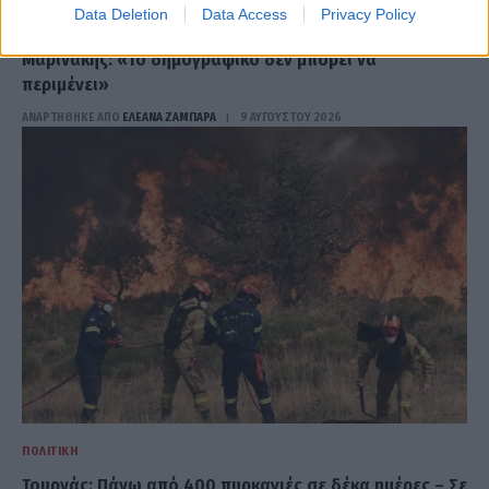
Data Deletion
Data Access
Privacy Policy
ΠΟΛΙΤΙΚΉ
Μαρινάκης: «Το δημογραφικό δεν μπορεί να
περιμένει»
ΑΝΑΡΤΗΘΗΚΕ ΑΠΟ
ΕΛΕΑΝΑ ΖΑΜΠΑΡΑ
9 ΑΥΓΟΎΣΤΟΥ 2026
ΠΟΛΙΤΙΚΉ
Τουρνάς: Πάνω από 400 πυρκαγιές σε δέκα ημέρες – Σε