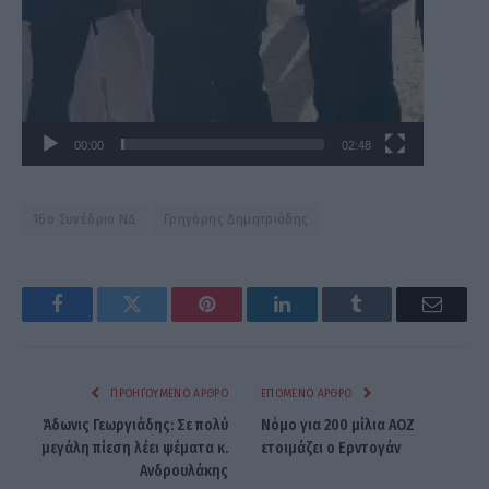
00:00
02:48
16ο Συνέδριο ΝΔ
Γρηγόρης Δημητριάδης
Facebook
Twitter
Pinterest
LinkedIn
Tumblr
Email
ΠΡΟΗΓΟΎΜΕΝΟ ΆΡΘΡΟ
ΕΠΌΜΕΝΟ ΆΡΘΡΟ
Άδωνις Γεωργιάδης: Σε πολύ
Νόμο για 200 μίλια ΑΟΖ
μεγάλη πίεση λέει ψέματα κ.
ετοιμάζει ο Ερντογάν
Ανδρουλάκης