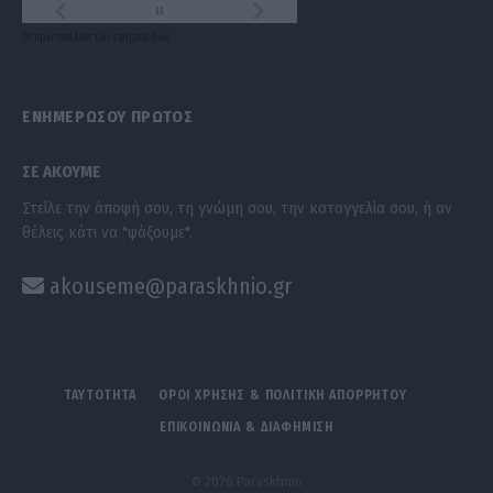
Τα
πρωτοσέλιδα
των
εφημερίδων
ΕΝΗΜΕΡΩΣΟΥ ΠΡΩΤΟΣ
ΣΕ ΑΚΟΥΜΕ
Στείλε την άποψή σου, τη γνώμη σου, την καταγγελία σου, ή αν
θέλεις κάτι να "ψάξουμε".
akouseme@paraskhnio.gr
ΤΑΥΤΟΤΗΤΑ
ΟΡΟΙ ΧΡΗΣΗΣ & ΠΟΛΙΤΙΚΗ ΑΠΟΡΡΗΤΟΥ
ΕΠΙΚΟΙΝΩΝΙΑ & ΔΙΑΦΗΜΙΣΗ
© 2026 Paraskhnio