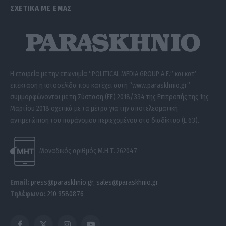
ΣΧΕΤΙΚΑ ΜΕ ΕΜΑΣ
Η εταιρεία με την επωνυμία “POLITICAL MEDIA GROUP A.E.” και κατ’
επέκταση η ιστοσελίδα που κατέχει αυτή “www.paraskhnio.gr”
συμμορφώνονται με τη Σύσταση (ΕΕ) 2018/334 της Επιτροπής της 1ης
Μαρτίου 2018 σχετικά με τα μέτρα για την αποτελεσματική
αντιμετώπιση του παράνομου περιεχομένου στο διαδίκτυο (L 63).
Μοναδικός αριθμός Μ.Η.Τ. 262047
Email:
press@paraskhnio.gr
,
sales@paraskhnio.gr
Τηλέφωνο:
210 9580876