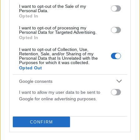
consent section.
I want to opt-out of the Sale of my
Personal Data.
Opted In
ΠΟΛΙΤΙΚΉ
I want to opt-out of processing my
Personal Data for Targeted Advertising.
Κοντογεώργης: Επιστρέφουμε αναλογικά και δίκαια το
Opted In
μέρισμα ανάπτυξης
I want to opt-out of Collection, Use,
ΑΝΑΡΤΗΘΗΚΕ ΑΠΟ
ΕΛΕΑΝΑ ΖΑΜΠΑΡΑ
9 ΑΥΓΟΎΣΤΟΥ 2026
Retention, Sale, and/or Sharing of my
Personal Data that Is Unrelated with the
Purposes for which it was collected.
Opted Out
Google consents
I want to allow my user data to be sent to
Google for online advertising purposes.
CONFIRM