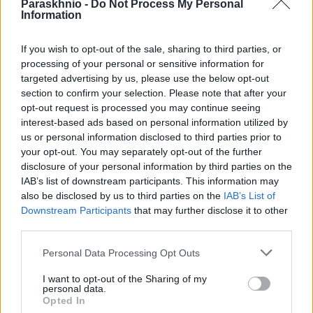
Paraskhnio -
Do Not Process My Personal
Information
If you wish to opt-out of the sale, sharing to third parties, or
processing of your personal or sensitive information for
ΠΟΛΙΤΙΚΉ
targeted advertising by us, please use the below opt-out
Σκέρτσος: Από τον Δεκέμβριο του 2018 έως τον
section to confirm your selection. Please note that after your
Δεκέμβριο του 2025 οι καταθέσεις φυσικών
opt-out request is processed you may continue seeing
προσώπων αυξήθηκαν από 106,4 δισ. ευρώ σε 148,7
interest-based ads based on personal information utilized by
δισ. ευρώ
us or personal information disclosed to third parties prior to
your opt-out. You may separately opt-out of the further
ΑΝΑΡΤΗΘΗΚΕ ΑΠΟ
ΕΛΕΑΝΑ ΖΑΜΠΑΡΑ
9 ΑΥΓΟΎΣΤΟΥ 2026
disclosure of your personal information by third parties on the
IAB’s list of downstream participants. This information may
also be disclosed by us to third parties on the
IAB’s List of
Downstream Participants
that may further disclose it to other
third parties.
Please note that this website/app uses one or more Google
Personal Data Processing Opt Outs
services and may gather and store information including but
not limited to your visit or usage behaviour. You may click to
I want to opt-out of the Sharing of my
personal data.
grant or deny consent to Google and its third-party tags to
Opted In
use your data for below specified purposes in below Google